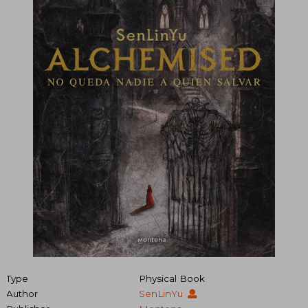
Type
Physical Book
Author
SenLinYu