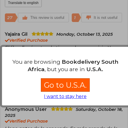
Translate to english
27
1
This review is useful
It is not useful
Yajaira Gil
Monday, October 13, 2025
Verified Purchase
El libro llegó antes de tiempo, buen servicio. Y es
hermoso, más grande de lo que imaginé. La
sobrecubierta es preciosa y la tapa dura con el
You are browsing
Bookdelivery South
diseño dorado muy bonito detalle. Muy satisfecha
Africa
, but you are in
U.S.A.
Translate to english
Go to U.S.A.
15
1
This review is useful
It is not useful
I want to stay here
Anonymous User
Saturday, October 18,
2025
Verified Purchase