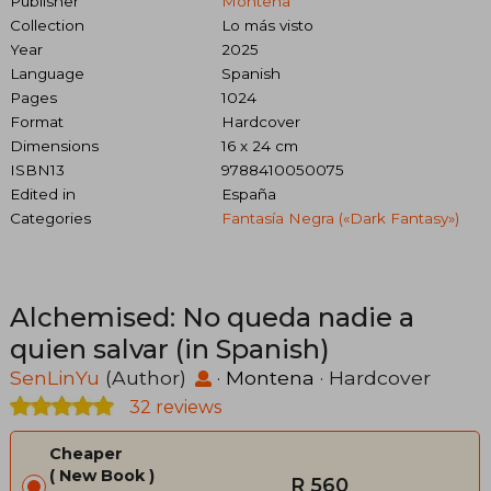
Publisher
Montena
Collection
Lo más visto
Year
2025
Language
Spanish
Pages
1024
Format
Hardcover
Dimensions
16 x 24 cm
ISBN13
9788410050075
Edited in
España
Categories
Fantasía Negra («dark Fantasy»)
Alchemised: No queda nadie a
quien salvar (in Spanish)
SenLinYu
(Author)
·
Montena
· Hardcover
32 reviews
Cheaper
New Book
R 560