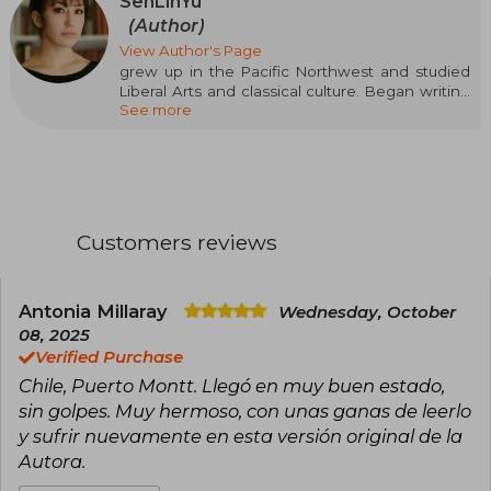
SenLinYu
(Author)
View Author's Page
grew up in the Pacific Northwest and studied
Liberal Arts and classical culture. Began writing
See more
in the Notes app on their mobile phone during
the spare moments while their baby napped.
Their works published online have achieved
over twenty million downloads and have
already been translated into twenty-three
languages. Currently lives in Portland with their
family. Alchemised is their first novel.
Customers reviews
Antonia Millaray
Wednesday, October
08, 2025
Verified Purchase
Chile, Puerto Montt. Llegó en muy buen estado,
sin golpes. Muy hermoso, con unas ganas de leerlo
y sufrir nuevamente en esta versión original de la
Autora.