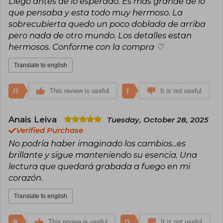
Llego antes de lo esperado. Es más grande de lo
que pensaba y esta todo muy hermoso. La
sobrecubierta quedo un poco doblada de arriba
pero nada de otro mundo. Los detalles estan
hermosos. Conforme con la compra ♡
Translate to english
11
1
This review is useful
It is not useful
Anais Leiva
Tuesday, October 28, 2025
Verified Purchase
No podría haber imaginado los cambios...es
brillante y sigue manteniendo su esencia. Una
lectura que quedará grabada a fuego en mi
corazón.
Translate to english
9
0
This review is useful
It is not useful