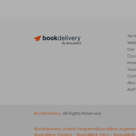
Term
Webs
Our 
Coo
Inte
Your
Cont
Abo
Auth
BookDelivery
. All Rights Reserved.
Bookdelivery United Kingdom
Buscalibre Argenti
Buscalibre Mexico
|
Buscalibre Peru
|
Buscalibre