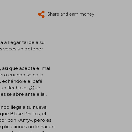
Share and earn money
 a llegar tarde a su
es veces sin obtener
 así que acepta el mal
Pero cuando se da la
, echándole el café
 un flechazo. ¿Qué
s se abre ante ella...
uando llega a su nueva
ue Blake Phillips, el
dor con «Amy», pero es
xplicaciones no le hacen