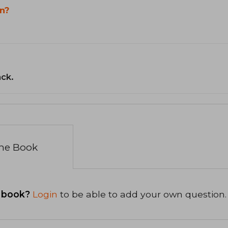
n?
ack.
the Book
 book?
Login
to be able to add your own question.