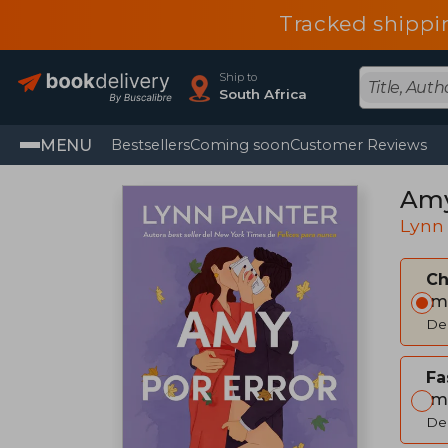
Tracked shippi
Ship to
South Africa
MENU
Bestsellers
Coming soon
Customer Reviews
Amy,
Lynn 
C
Im
Del
Fa
Im
Del