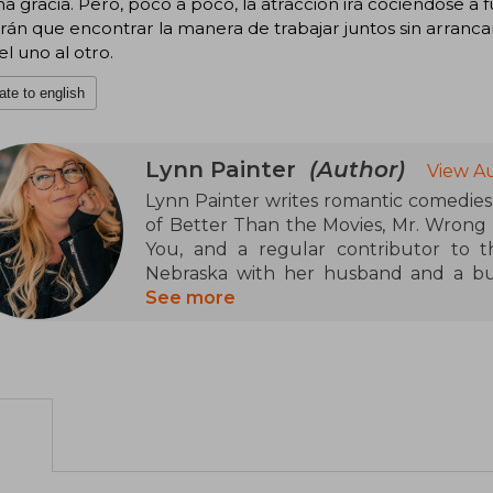
a gracia. Pero, poco a poco, la atracción irá cociéndose a 
rán que encontrar la manera de trabajar juntos sin arrancar
el uno al otro.
ate to english
Lynn Painter
(Author)
View A
Lynn Painter writes romantic comedies 
of Better Than the Movies, Mr. Wrong
You, and a regular contributor to t
Nebraska with her husband and a bun
reading or writing, she's likely drink
See more
comedies.