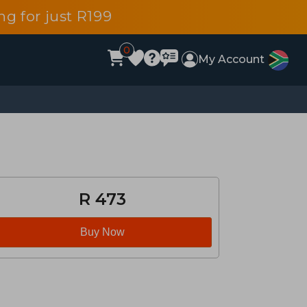
g for just R199
0
My Account
R 473
Buy Now