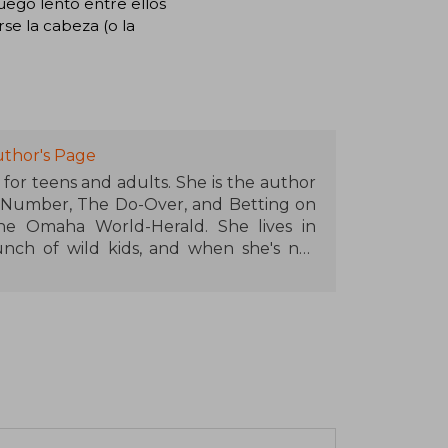
fuego lento entre ellos
se la cabeza (o la
uthor's Page
for teens and adults. She is the author
 Number, The Do-Over, and Betting on
he Omaha World-Herald. She lives in
ch of wild kids, and when she's not
ing energy drinks and watching romantic