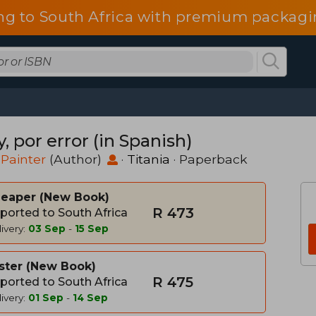
ng to South Africa with premium packagin
 por error (in Spanish)
Painter
(Author)
·
Titania
· Paperback
heaper
New Book
R 473
ported to South Africa
ivery:
03 Sep
-
15 Sep
ster
New Book
R 475
ported to South Africa
ivery:
01 Sep
-
14 Sep