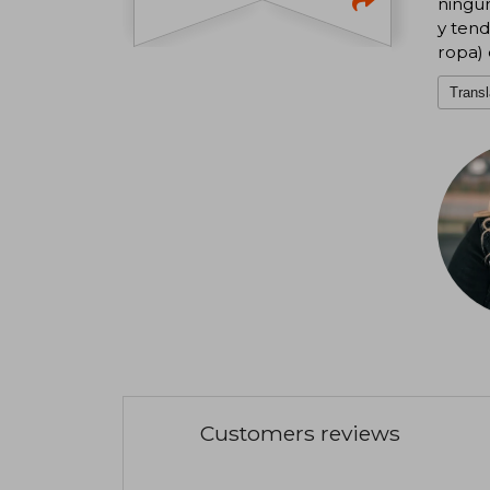
ningun
y tend
ropa) 
Transl
Customers reviews