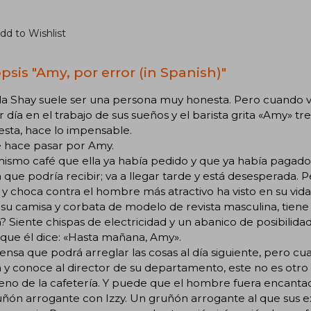
dd to Wishlist
psis "Amy, por error (in Spanish)"
la Shay suele ser una persona muy honesta. Pero cuando va
 día en el trabajo de sus sueños y el barista grita «Amy» tr
sta, hace lo impensable.
e hace pasar por Amy.
mismo café que ella ya había pedido y que ya había pagado,
que podría recibir; va a llegar tarde y está desesperada. 
 y choca contra el hombre más atractivo ha visto en su vida
su camisa y corbata de modelo de revista masculina, tiene
 Siente chispas de electricidad y un abanico de posibilidade
que él dice: «Hasta mañana, Amy».
iensa que podrá arreglar las cosas al día siguiente, pero c
a y conoce al director de su departamento, este no es otro q
eno de la cafetería. Y puede que el hombre fuera encanta
ñón arrogante con Izzy. Un gruñón arrogante al que sus e