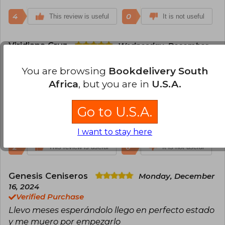
4
0
This review is useful
It is not useful
Viridiana Cruz
Wednesday, December
11, 2024
Verified Purchase
You are browsing
Bookdelivery South
Es muy bueno,la primera parte de la saga queda
Africa
, but you are in
U.S.A.
muy interesante y esta es aún mejor es divertida,
mágica y de romance
Go to U.S.A.
Translate to english
I want to stay here
2
0
This review is useful
It is not useful
Genesis Ceniseros
Monday, December
16, 2024
Verified Purchase
Llevo meses esperándolo llego en perfecto estado
y me muero por empezarlo