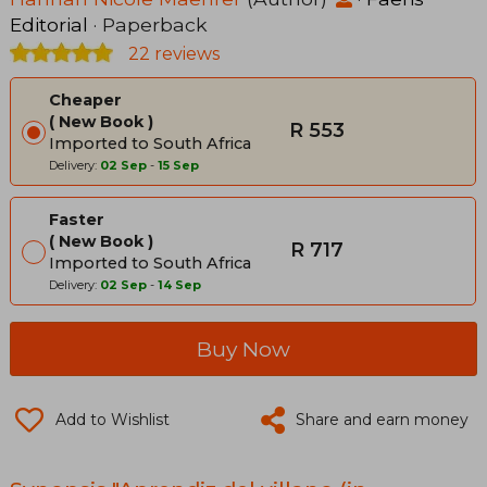
Editorial
· Paperback
22 reviews
Cheaper
New Book
R 553
Imported to South Africa
Delivery:
02 Sep
-
15 Sep
Faster
New Book
R 717
Imported to South Africa
Delivery:
02 Sep
-
14 Sep
Buy Now
Add to Wishlist
Share and earn money