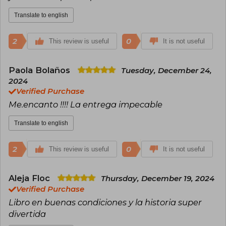
Translate to english
2
0
This review is useful
It is not useful
Paola Bolaños
Tuesday, December 24,
2024
Verified Purchase
Me.encanto !!!! La entrega impecable
Translate to english
2
0
This review is useful
It is not useful
Aleja Floc
Thursday, December 19, 2024
Verified Purchase
Libro en buenas condiciones y la historia super
divertida