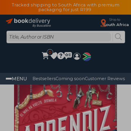
Tracked shipping to South Africa with premium
packaging for just R199
Ship to
South Africa
0
MENU
Bestsellers
Coming soon
Customer Reviews