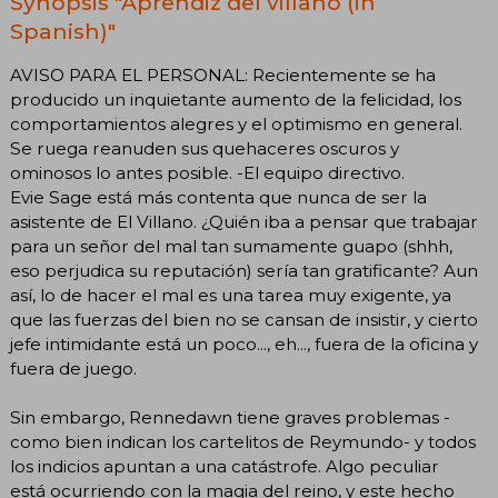
Synopsis "Aprendiz del villano (in
Spanish)"
AVISO PARA EL PERSONAL: Recientemente se ha
producido un inquietante aumento de la felicidad, los
comportamientos alegres y el optimismo en general.
Se ruega reanuden sus quehaceres oscuros y
ominosos lo antes posible. -El equipo directivo.
Evie Sage está más contenta que nunca de ser la
asistente de El Villano. ¿Quién iba a pensar que trabajar
para un señor del mal tan sumamente guapo (shhh,
eso perjudica su reputación) sería tan gratificante? Aun
así, lo de hacer el mal es una tarea muy exigente, ya
que las fuerzas del bien no se cansan de insistir, y cierto
jefe intimidante está un poco..., eh..., fuera de la oficina y
fuera de juego.
Sin embargo, Rennedawn tiene graves problemas -
como bien indican los cartelitos de Reymundo- y todos
los indicios apuntan a una catástrofe. Algo peculiar
está ocurriendo con la magia del reino, y este hecho