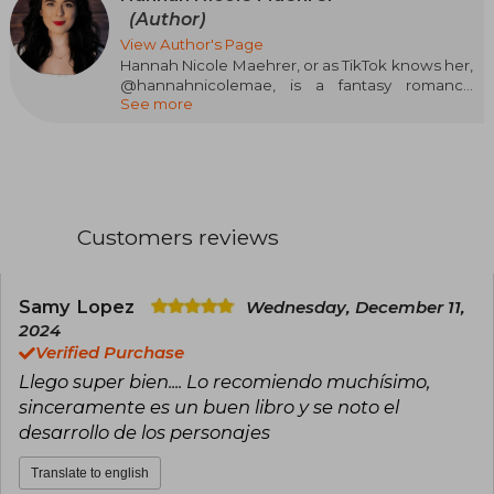
(Author)
View Author's Page
Hannah Nicole Maehrer, or as TikTok knows her,
@hannahnicolemae, is a fantasy romance
See more
author and a BookToker with a penchant for
villains. When she's not creating bookish
comedic sketches about villains and sidekicks,
she writes Taylor Swift songs. Her greatest
passions in life include romance, magic,
laughter, and finding ways to incorporate them
all into everything she creates. Most days you
Customers reviews
can find her with her head in the clouds and a
pen in her hand.
Samy Lopez
Wednesday, December 11,
2024
Verified Purchase
Llego super bien.... Lo recomiendo muchísimo,
sinceramente es un buen libro y se noto el
desarrollo de los personajes
Translate to english