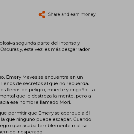
Share and earn money
plosiva segunda parte del intenso y
scuras y, esta vez, es más desgarrador
so, Emery Maves se encuentra en un
 llenos de secretos al que no recuerda.
s llenos de peligro, muerte y engaño. La
imental que le destroza la mente, pero a
e hacia ese hombre llamado Mori.
ue permitir que Emery se acerque a él
de la que ninguno puede escapar. Cuando
l negro que acaba terriblemente mal, se
nemigo inesperado.