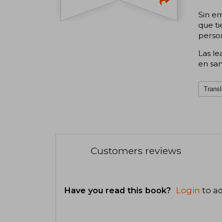
Sin em
que t
person
Las le
en san
Transl
Customers reviews
Have you read this book?
Login
to ad