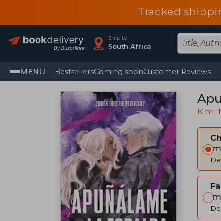
Tracked shippi
Ship to
South Africa
MENU
Bestsellers
Coming soon
Customer Reviews
Apu
K.m. 
C
Im
Del
Fa
Im
Del