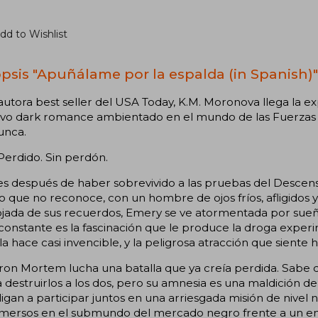
dd to Wishlist
psis "Apuñálame por la espalda (in Spanish)"
autora best seller del USA Today, K.M. Moronova llega la ex
ivo dark romance ambientado en el mundo de las Fuerzas O
unca.
Perdido. Sin perdón.
s después de haber sobrevivido a las pruebas del Descen
que no reconoce, con un hombre de ojos fríos, afligidos y
jada de sus recuerdos, Emery se ve atormentada por sueño
constante es la fascinación que le produce la droga exper
 la hace casi invencible, y la peligrosa atracción que sient
on Mortem lucha una batalla que ya creía perdida. Sabe q
 destruirlos a los dos, pero su amnesia es una maldición 
ligan a participar juntos en una arriesgada misión de nive
nmersos en el submundo del mercado negro frente a un e