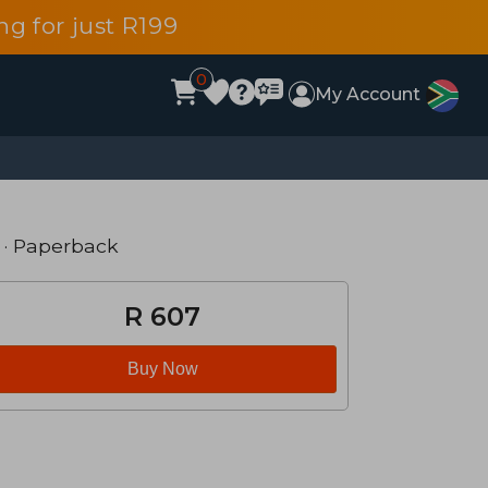
g for just R199
0
My Account
· Paperback
R 607
Buy Now