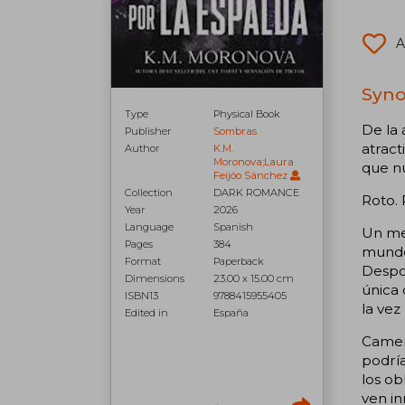
A
Syno
Type
Physical Book
De la 
Publisher
Sombras
atract
Author
K.M.
Moronova;Laura
que n
Feijóo Sánchez
Collection
DARK ROMANCE
Roto. 
Year
2026
Language
Spanish
Un me
Pages
384
mundo 
Format
Paperback
Despo
Dimensions
23.00 x 15.00 cm
única 
ISBN13
9788415955405
la vez
Edited in
España
Camer
podría
los ob
ven i