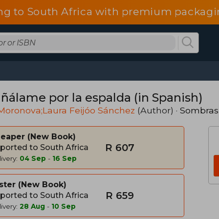
ng to South Africa with premium packagin
ñálame por la espalda (in Spanish)
Moronova;Laura Feijóo Sánchez
(Author) ·
Sombras
heaper
New Book
R 607
ported to South Africa
ivery:
04 Sep
-
16 Sep
ster
New Book
R 659
ported to South Africa
ivery:
28 Aug
-
10 Sep