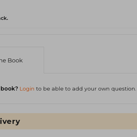
ack.
the Book
 book?
Login
to be able to add your own question.
ivery