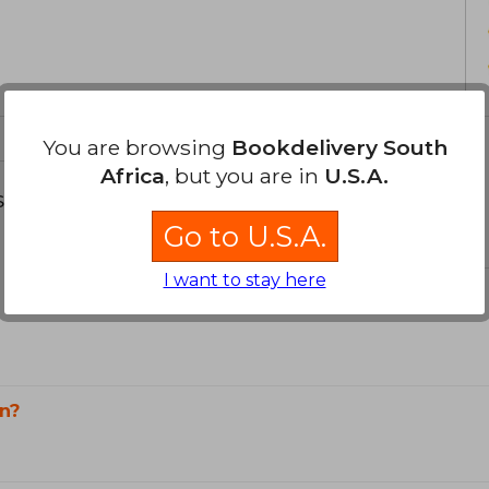
You are browsing
Bookdelivery South
Africa
, but you are in
U.S.A.
s about
Go to U.S.A.
I want to stay here
n?