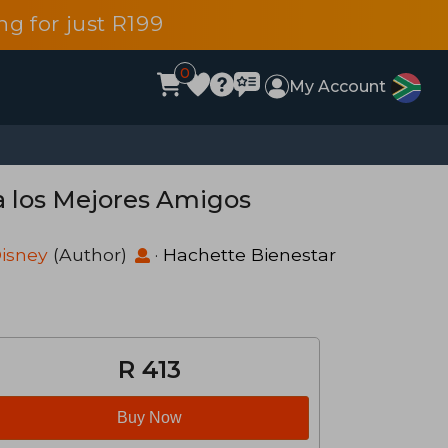
g for just R199
0
My Account
 a los Mejores Amigos
isney
(Author)
·
Hachette Bienestar
R 413
Buy Now