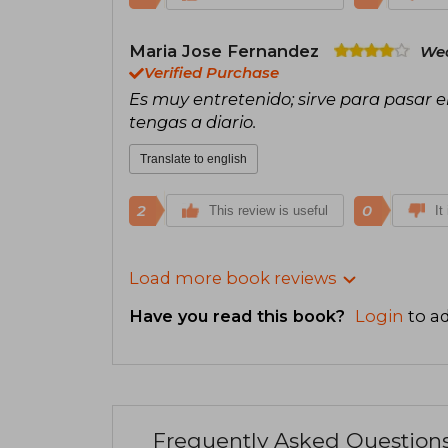
Maria Jose Fernandez
Wed
Verified Purchase
Es muy entretenido; sirve para pasar e
tengas a diario.
Translate to english
2
0
This review is useful
It
Load more book reviews
Have you read this book?
Login
to ad
Frequently Asked Question