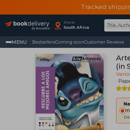
Tracked shippi
Ship to
South Africa
MENU
Bestsellers
Coming soon
Customer Reviews
Art
(in 
Vario
· Pap
Ne
Im
Del