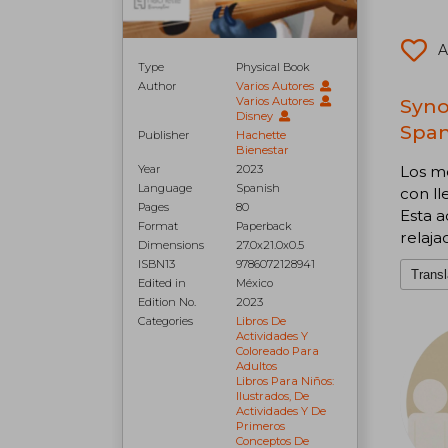
A
Type
Physical Book
Author
Varios Autores
Syno
Varios Autores
Disney
Span
Publisher
Hachette
Bienestar
Los me
Year
2023
Language
Spanish
con ll
Pages
80
Esta a
Format
Paperback
relaja
Dimensions
27.0x21.0x0.5
ISBN13
9786072128941
Transl
Edited in
México
Edition No.
2023
Categories
Libros De
Actividades Y
Coloreado Para
Adultos
Libros Para Niños:
Ilustrados, De
Actividades Y De
Primeros
Conceptos De