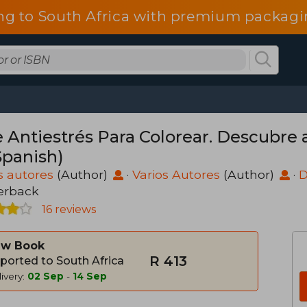
ng to South Africa with premium packagin
e Antiestrés Para Colorear. Descubre
Spanish)
s autores
(Author)
·
Varios Autores
(Author)
·
D
erback
16 reviews
w Book
R 413
ported to South Africa
ivery:
02 Sep
-
14 Sep