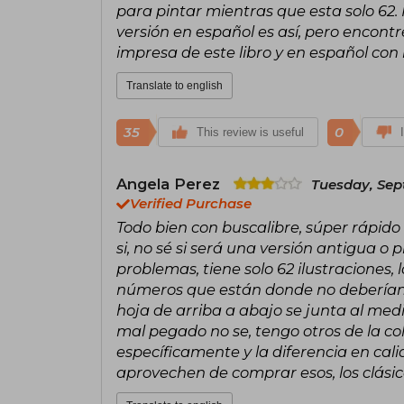
para pintar mientras que esta solo 62. N
versión en español es así, pero encon
impresa de este libro y en español con l
Translate to english
35
0
This review is useful
Angela Perez
Tuesday, Sep
Verified Purchase
Todo bien con buscalibre, súper rápido 
si, no sé si será una versión antigua o 
problemas, tiene solo 62 ilustraciones, 
números que están donde no deberían 
hoja de arriba a abajo se junta al med
mal pegado no se, tengo otros de la col
específicamente y la diferencia en ca
aprovechen de comprar esos, los clásic