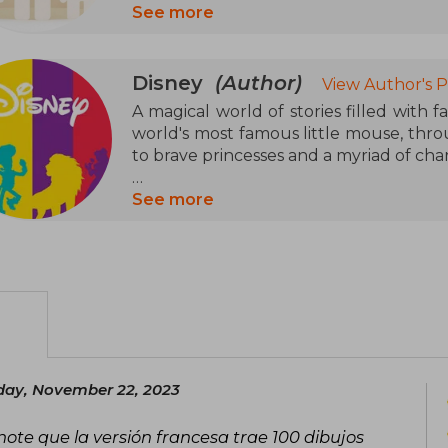
especially, in manuals or educationa
See more
range from textbooks to literary com
context
Disney
(Author)
View Author's 
Some well-known works signed under
A magical world of stories filled with f
Manual (2021), Extraordinary Narratives
world's most famous little mouse, thro
Social Sciences (2020), among many ot
to brave princesses and a myriad of cha
represent a specific person, awards c
name, although the works themselve
A universe of books to let the imaginati
See more
academic or publishing institutions.
learn, have fun, and experience ex
possible. Guaranteed entertainment for 
latest releases: with Disney, all dreams
ay, November 22, 2023
ote que la versión francesa trae 100 dibujos