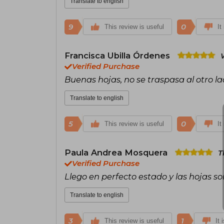
Translate to english
9
0
This review is useful
It
Francisca Ubilla Órdenes
Verified Purchase
Buenas hojas, no se traspasa al otro la
Translate to english
5
0
This review is useful
It
Paula Andrea Mosquera
T
Verified Purchase
Llego en perfecto estado y las hojas s
Translate to english
3
1
This review is useful
It 