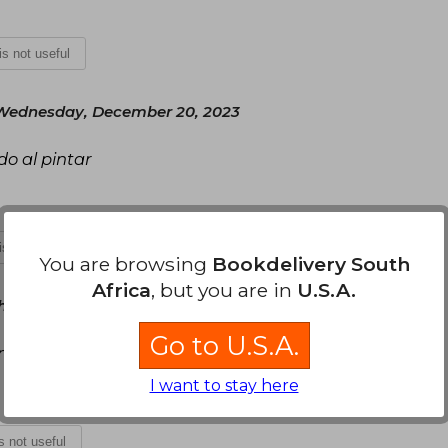
 is not useful
Wednesday, December 20, 2023
do al pintar
 is not useful
You are browsing
Bookdelivery South
Africa
, but you are in
U.S.A.
hursday, July 04, 2024
Go to U.S.A.
on gruesas
I want to stay here
is not useful