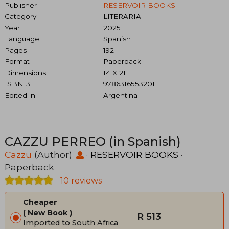
Publisher
RESERVOIR BOOKS
Category
LITERARIA
Year
2025
Language
Spanish
Pages
192
Format
Paperback
Dimensions
14 X 21
ISBN13
9786316553201
Edited in
Argentina
CAZZU PERREO (in Spanish)
Cazzu
(Author)
·
RESERVOIR BOOKS
·
Paperback
10 reviews
Cheaper
New Book
R 513
Imported to South Africa