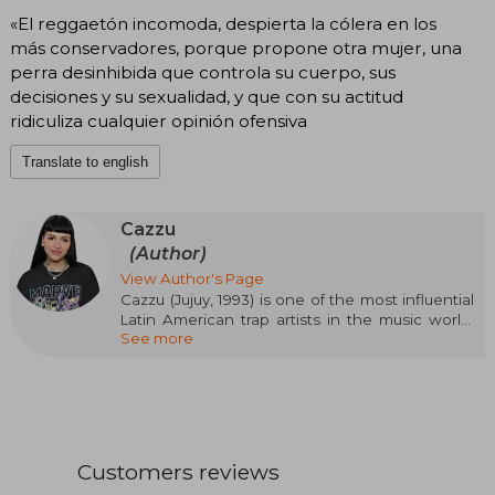
«El reggaetón incomoda, despierta la cólera en los
más conservadores, porque propone otra mujer, una
perra desinhibida que controla su cuerpo, sus
decisiones y su sexualidad, y que con su actitud
ridiculiza cualquier opinión ofensiva
Translate to english
Cazzu
(Author)
View Author's Page
Cazzu (Jujuy, 1993) is one of the most influential
Latin American trap artists in the music world.
See more
She is a singer, songwriter, and producer.
Nominated for the Latin Grammy, among other
awards. Her music spans various styles and
genres such as Latin trap, Latin rhythm and
blues, reggaeton, and folklore, among others.
She has released five studio albums, one EP,
and over 30 singles. Perreo, una revolución is
Customers reviews
her first book.