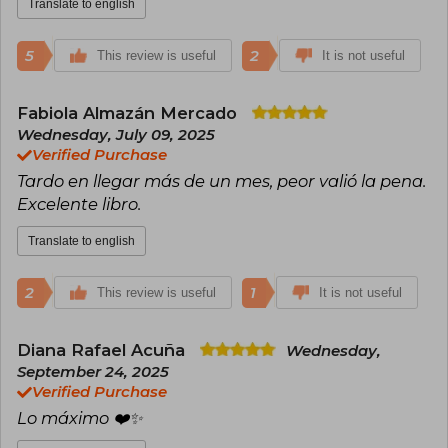
Translate to english
5
2
This review is useful
It is not useful
Fabiola Almazán Mercado
Wednesday, July 09, 2025
Verified Purchase
Tardo en llegar más de un mes, peor valió la pena.
Excelente libro.
Translate to english
2
1
This review is useful
It is not useful
Diana Rafael Acuña
Wednesday,
September 24, 2025
Verified Purchase
Lo máximo ❤️✨