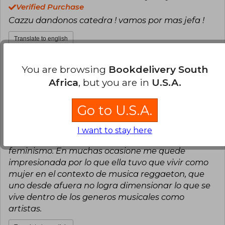
Verified Purchase
Cazzu dandonos catedra ! vamos por mas jefa !
Translate to english
7
2
This review is useful
It is not useful
You are browsing
Bookdelivery South
Africa
, but you are in
U.S.A.
Anonymous User
Monday, June 09,
2025
Go to U.S.A.
Verified Purchase
Me encanto leer este libro, nunca pense que una
I want to stay here
artista como ella podria escribir un libro con tanto
feminismo. En muchas ocasione me quede
impresionada por lo que ella tuvo que vivir como
mujer en el contexto de musica reggaeton, que
uno desde afuera no logra dimensionar lo que se
vive dentro de los generos musicales como
artistas.