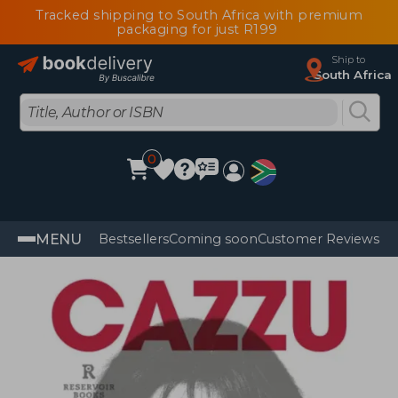
Tracked shipping to South Africa with premium
packaging for just R199
Ship to
South Africa
0
MENU
Bestsellers
Coming soon
Customer Reviews