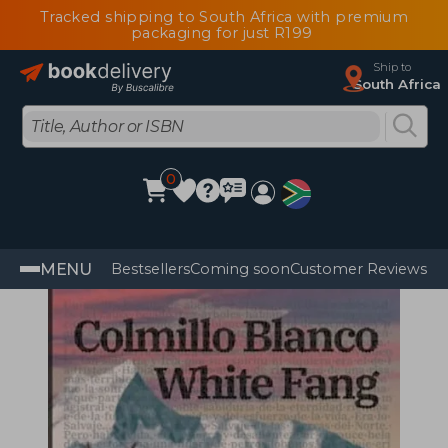
Tracked shipping to South Africa with premium
packaging for just R199
Ship to
South Africa
0
MENU
Bestsellers
Coming soon
Customer Reviews