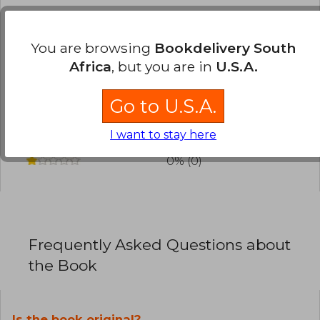
Have you read this book?
Login
to add your
review
.
You are browsing
Bookdelivery South
Africa
, but you are in
U.S.A.
0% (0)
0% (0)
Go to U.S.A.
0% (0)
I want to stay here
0% (0)
0% (0)
Frequently Asked Questions about
the Book
Is the book original?