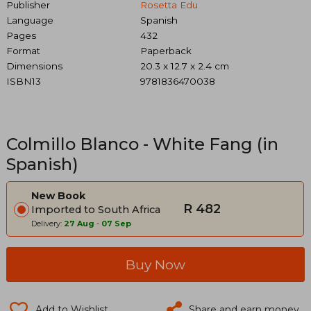
Publisher
Rosetta Edu
Language
Spanish
Pages
432
Format
Paperback
Dimensions
20.3 x 12.7 x 2.4 cm
ISBN13
9781836470038
Colmillo Blanco - White Fang (in
Spanish)
New Book
R 482
Imported to South Africa
Delivery:
27 Aug
-
07 Sep
Buy Now
Add to Wishlist
Share and earn money