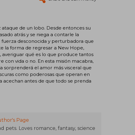
z ataque de un lobo. Desde entonces su
sado atrás y se niega a contarle la
a fuerza desconocida y perturbadora que
te la forma de regresar a New Hope,
, averiguar qué es lo que produce tantos
e con vida o no. En esta misión macabra,
 la sorprenderá el amor más visceral que
 oscuras como poderosas que operan en
e la acechan antes de que todo se prenda
uthor's Page
nd pets. Loves romance, fantasy, science