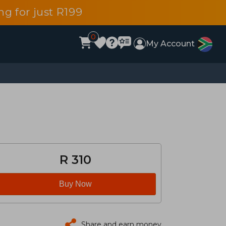
g for just R199
0
My Account
R 310
Buy Now
Share and earn money