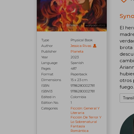
Syno
El her
madre 
Type
Physical Book
verda
Author
Jessica Rivas
brota
Publisher
Planeta
descub
Year
2023
cambio
Language
Spanish
Ariann
Pages
487
hubie
Format
Paperback
otros 
Dimensions
15 x 23 cm
ISBN
9786280002781
fuego.
ISBN13
9786280002781
Edited in
Colombia
Transl
Edition No.
1
Categories
Ficción: General Y
Literaria
Ficción De Terror Y
Lo Sobrenatural
Fantasía
Romántica