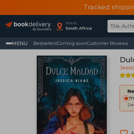
Tracked shippi
Ship to
South Africa
MENU
Bestsellers
Coming soon
Customer Reviews
Dul
Jessi
Ne
Im
Del
A