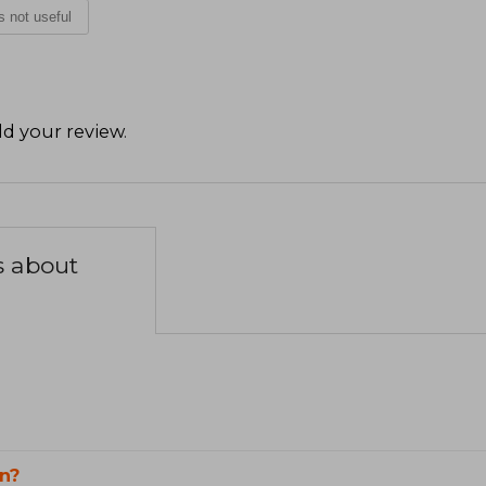
is not useful
d your review
.
s about
n?