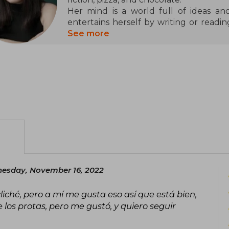
Her mind is a world full of ideas and
entertains herself by writing or readin
allows her to spend time in her cozy be
See more
her favorite series or movies.
She wrote multiple stories on Wattp
humor, a lot of suffering, and romance, s
thousands of readers. Her trilogy Dest
reads on this platform and now her
many more readers. If you read som
infinitely.
esday, November 16, 2022
ché, pero a mí me gusta eso así que está bien,
 los protas, pero me gustó, y quiero seguir