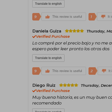
Translate to english
9
1
This review is useful
It 
Daniela Guiza
Thursday, Ma
Verified Purchase
Lo compré por el precio bajo y no me a
espero poder leer pronto los otros dos
Translate to english
9
2
This review is useful
It
Diego Ruiz
Thursday, Decem
Verified Purchase
Muy buena historia, es un muy buen c
recomendado