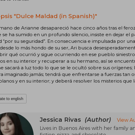
psis "Dulce Maldad (in Spanish)"
mano de Arianne desapareció hace cinco años tras el fero
se ha sumido en un profundo silencio, insiste en dejar el pa
d “por su seguridad”. En consecuencia e impulsada por un
 desde lo más hondo de su ser, Ari busca desesperadamen
rir qué ocurrió y sigue ocurriendo en ese pueblo siniestro
s en su interior y recuperar a su hermano, así se encuentr
e sacará a luz todo lo que se le ocultó sobre sus orígenes;
ra imaginado jamás; tendrá que enfrentarse a fuerzas tan
planos y en su interior; y deberá resolver los misterios qu
ate to english
Jessica Rivas
(Author)
View A
Lives in Buenos Aires with her family a
fiction, pizza, and chocolate.