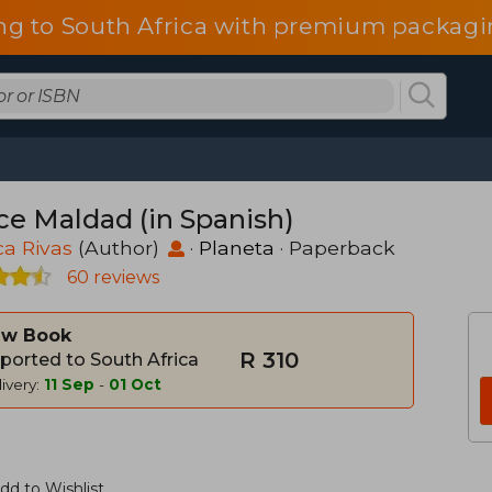
ng to South Africa with premium packagin
ce Maldad (in Spanish)
ca Rivas
(Author)
·
Planeta
· Paperback
60 reviews
w Book
R 310
ported to South Africa
ivery:
11 Sep
-
01 Oct
dd to Wishlist