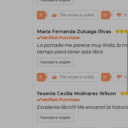
Translate to english
7
0
This review is useful
It
María Fernanda Zuluaga Rivas
Verified Purchase
La portada me parece muy linda, la tr
tiempo para tener este libro
Translate to english
5
0
This review is useful
It
Yesenia Cecilia Molinares Wilson
Verified Purchase
Excelente libro!!!! Me encantó la historia
Translate to english