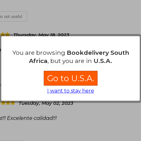
 is not useful
Thursday, May 18, 2023
ama y los personajes excelente, espere mucho
You are browsing
Bookdelivery South
Africa
, but you are in
U.S.A.
Go to U.S.A.
 is not useful
I want to stay here
Tuesday, May 02, 2023
!!! Excelente calidad!!!