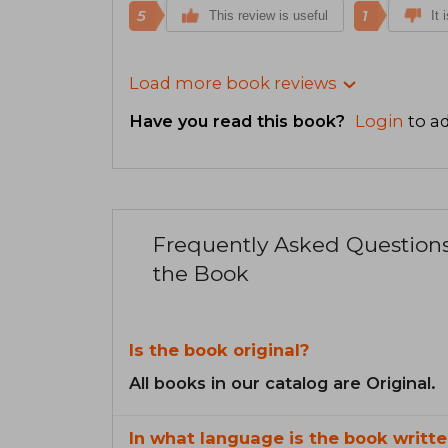
5
1
This review is useful
It 
Load more book reviews
Have you read this book?
Login
to ad
Frequently Asked Question
the Book
Is the book original?
All books in our catalog are Original.
In what language is the book writte