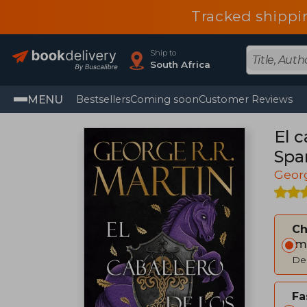
Tracked shippi
Ship to
South Africa
MENU
Bestsellers
Coming soon
Customer Reviews
El c
Spa
Georg
C
Im
Del
Fa