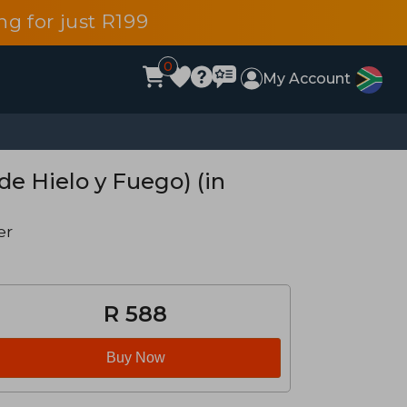
g for just R199
0
My Account
de Hielo y Fuego) (in
er
R 588
Buy Now