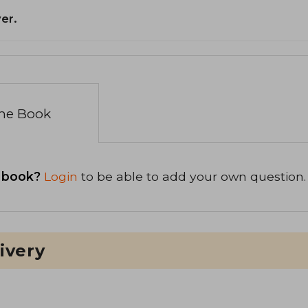
er.
the Book
 book?
Login
to be able to add your own question.
ivery