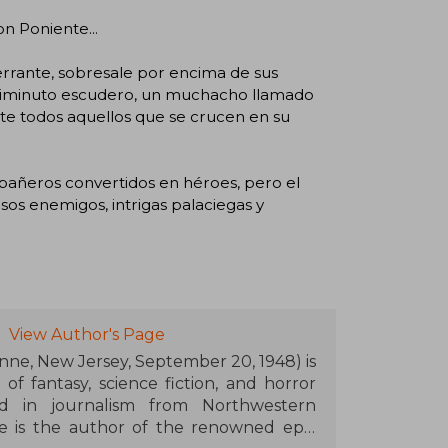
on Poniente...
errante, sobresale por encima de sus
 diminuto escudero, un muchacho llamado
te todos aquellos que se crucen en su
añeros convertidos en héroes, pero el
os enemigos, intrigas palaciegas y
View Author's Page
e, New Jersey, September 20, 1948) is
of fantasy, science fiction, and horror
ed in journalism from Northwestern
He is the author of the renowned epic