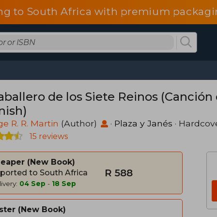
ng to South Africa with premium packagin
aballero de los Siete Reinos (Canción 
nish)
e R. R. Martin
(Author)
·
Plaza y Janés
· Hardcov
15 reviews
heaper
New Book
R 588
ported to South Africa
ivery:
04 Sep
-
18 Sep
ster
New Book