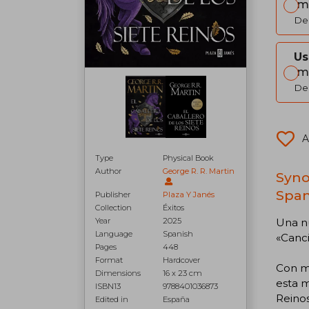
Im
Del
Us
Im
Del
A
Type
Physical Book
Author
George R. R. Martin
Syno
Span
Publisher
Plaza Y Janés
Collection
Éxitos
Una nu
Year
2025
Language
Spanish
«Canci
Pages
448
Format
Hardcover
Con má
Dimensions
16 x 23 cm
esta m
ISBN13
9788401036873
Reinos
Edited in
España