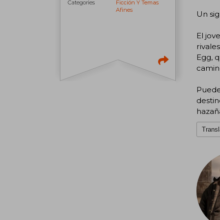
Categories
Ficción Y Temas
Afines
Un sig
El jov
rival
Egg, 
camin
Puede
destin
hazañ
Transl