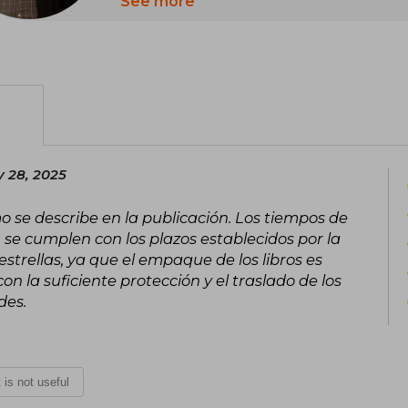
fantasy series A Song of Ice and Fire
See more
series, Game of Thrones.
He has won various literary awards, i
Awards, six Locus Awards, the Bram 
Dedalus, Balrog, and the Daikon.
y 28, 2025
o se describe en la publicación. Los tiempos de
se cumplen con los plazos establecidos por la
strellas, ya que el empaque de los libros es
 la suficiente protección y el traslado de los
des.
t is not useful