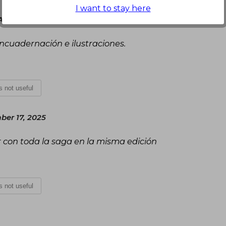
I want to stay here
August 03, 2025
ncuadernación e ilustraciones.
is not useful
er 17, 2025
 con toda la saga en la misma edición
is not useful