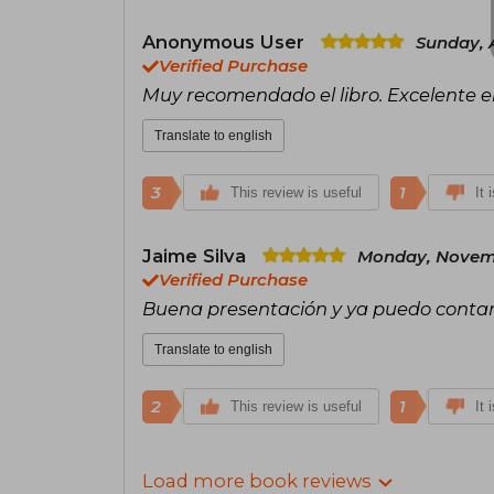
Anonymous User
Sunday, 
Verified Purchase
Muy recomendado el libro. Excelente e
Translate to english
3
1
This review is useful
It 
Jaime Silva
Monday, Novemb
Verified Purchase
Buena presentación y ya puedo contar
Translate to english
2
1
This review is useful
It 
Load more book reviews