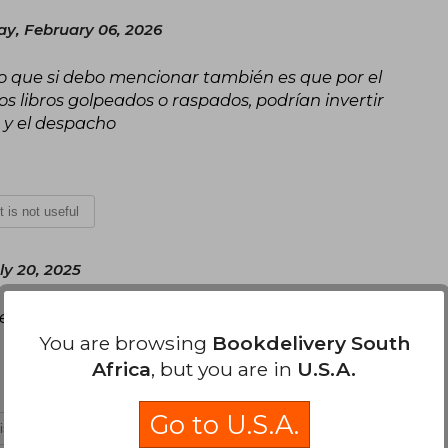
ay, February 06, 2026
 Lo que si debo mencionar también es que por el
s libros golpeados o raspados, podrían invertir
s y el despacho
It is not useful
ly 20, 2025
cable. Las ilustraciones están muy muy
You are browsing
Bookdelivery South
Africa
, but you are in
U.S.A.
Go to U.S.A.
 is not useful