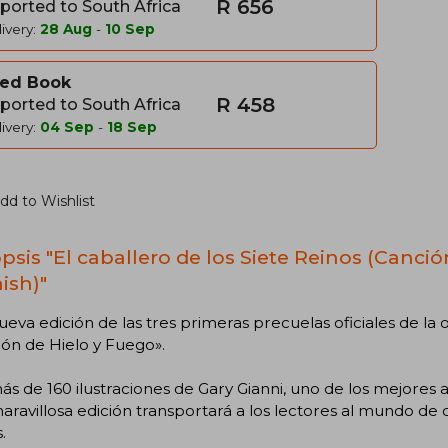
R 656
ported to South Africa
ivery:
28 Aug
-
10 Sep
ed Book
R 458
ported to South Africa
ivery:
04 Sep
-
18 Sep
dd to Wishlist
psis "El caballero de los Siete Reinos (Canció
ish)"
eva edición de las tres primeras precuelas oficiales de la 
ón de Hielo y Fuego».
s de 160 ilustraciones de Gary Gianni, uno de los mejores a
aravillosa edición transportará a los lectores al mundo de ca
.