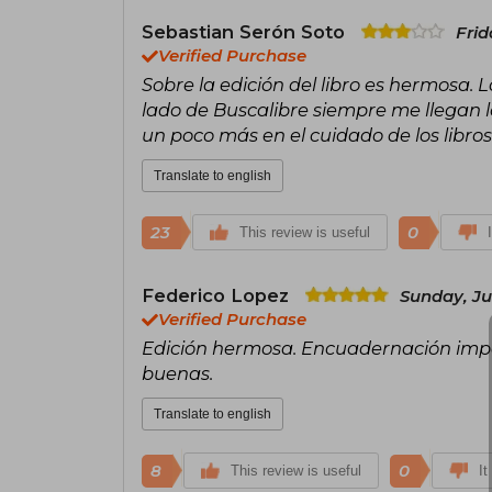
Sebastian Serón Soto
Frid
Verified Purchase
Sobre la edición del libro es hermosa.
lado de Buscalibre siempre me llegan lo
un poco más en el cuidado de los libro
Translate to english
23
0
This review is useful
Federico Lopez
Sunday, Ju
Verified Purchase
Edición hermosa. Encuadernación impe
buenas.
Translate to english
8
0
This review is useful
It