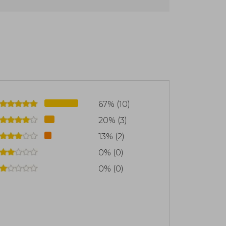
, which has been adapted into the HBO
ncluding: four Hugo Awards, two Nebula
Stoker, the World Fantasy Award, the
67% (10)
20% (3)
13% (2)
0% (0)
0% (0)