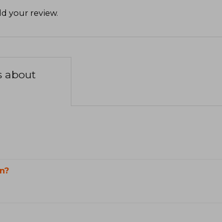
d your review
.
s about
n?