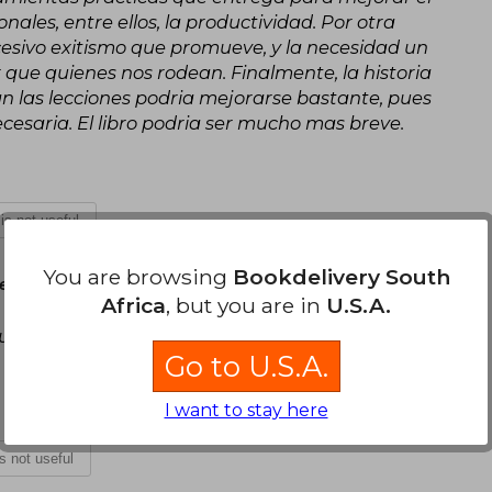
ales, entre ellos, la productividad. Por otra
cesivo exitismo que promueve, y la necesidad un
que quienes nos rodean. Finalmente, la historia
ran las lecciones podria mejorarse bastante, pues
cesaria. El libro podria ser mucho mas breve.
 is not useful
You are browsing
Bookdelivery South
er 21, 2022
Africa
, but you are in
U.S.A.
 que quieren formar hábitos o que desean
Go to U.S.A.
I want to stay here
is not useful