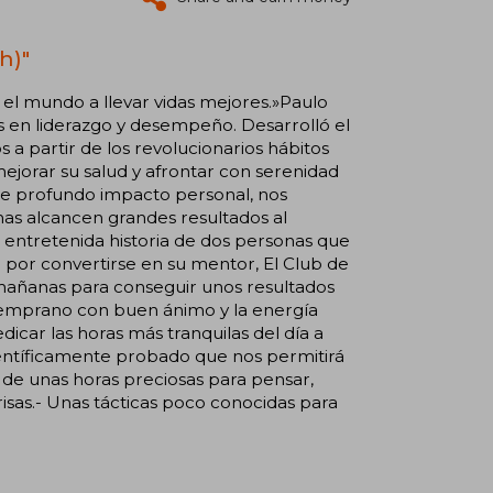
h)"
el mundo a llevar vidas mejores.»Paulo
 en liderazgo y desempeño. Desarrolló el
a partir de los revolucionarios hábitos
ejorar su salud y afrontar con serenidad
de profundo impacto personal, nos
as alcancen grandes resultados al
a entretenida historia de dos personas que
or convertirse en su mentor, El Club de
mañanas para conseguir unos resultados
temprano con buen ánimo y la energía
car las horas más tranquilas del día a
ientíficamente probado que nos permitirá
 de unas horas preciosas para pensar,
risas.- Unas tácticas poco conocidas para