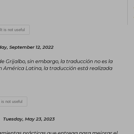
experts and in the Top 30 of Global
message has impacted leaders, entrepr
It is not useful
ay, September 12, 2022
 Grijalbo, sin embargo, la traducción no es la
 América Latina, la traducción está realizada
t is not useful
Tuesday, May 23, 2023
amientas prácticas que entrega para mejorar el