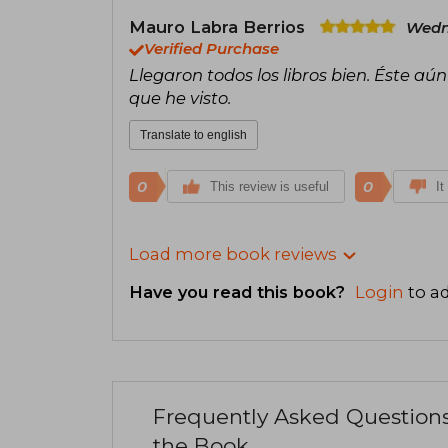
Mauro Labra Berrios
Wedn
Verified Purchase
Llegaron todos los libros bien. Éste aún
que he visto.
Translate to english
0
0
This review is useful
It
Load more book reviews
Have you read this book?
Login
to ad
Frequently Asked Question
the Book