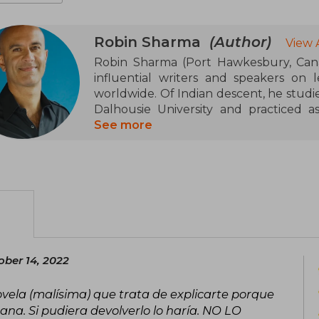
Robin Sharma
(Author)
View 
Robin Sharma (Port Hawkesbury, Canad
influential writers and speakers on
worldwide. Of Indian descent, he studi
Dalhousie University and practiced 
decided to leave his career to fully de
See more
training. His rise to fame came with T
spiritual fable that became an int
translated into more than 90 languages 
in over 75 countries
Throughout his career, Sharma has pub
Club (2018), The Leader Who Had No T
Greatness Guide, The Saint, the Surfer
ober 14, 2022
the Monk Who Sold His Ferrari, establi
discipline, and personal transformation
 novela (malísima) que trata de explicarte porque
and has been honored with awards s
ana. Si pudiera devolverlo lo haría. NO LO
Toastmasters International. Chosen 