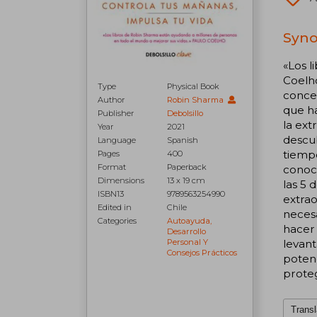
Syno
«Los l
Coelh
Type
Physical Book
concep
Author
Robin Sharma
que ha
Publisher
Debolsillo
la ex
Year
2021
descub
Language
Spanish
tiempo
Pages
400
Format
Paperback
conoc
Dimensions
13 x 19 cm
las 5 
ISBN13
9789563254990
extra
Edited in
Chile
necesa
Categories
Autoayuda,
hacer 
Desarrollo
levant
Personal Y
Consejos Prácticos
potenc
proteg
Transl