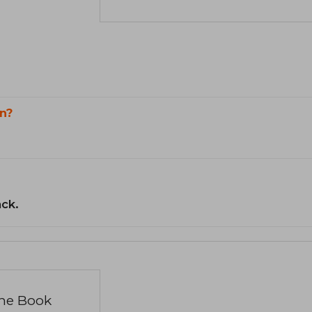
n?
ack.
the Book