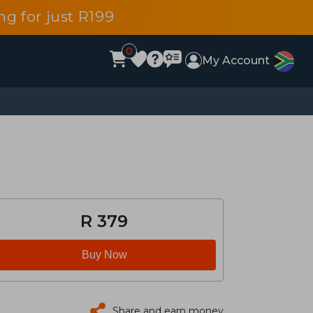
g for just R199
0
My Account
R 379
Buy Now
Share and earn money