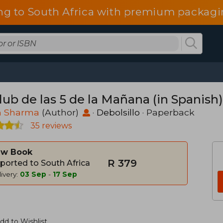
ng to South Africa with premium packagin
lub de las 5 de la Mañana (in Spanish)
n Sharma
(Author)
·
Debolsillo
· Paperback
35 reviews
w Book
R 379
ported to South Africa
ivery:
03 Sep
-
17 Sep
dd to Wishlist