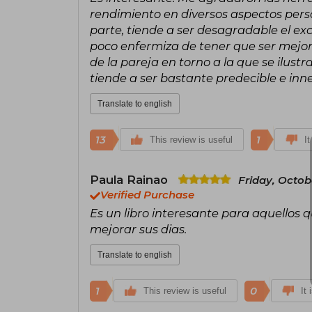
rendimiento en diversos aspectos person
parte, tiende a ser desagradable el ex
poco enfermiza de tener que ser mejor 
de la pareja en torno a la que se ilust
tiende a ser bastante predecible e inne
Translate to english
13
1
This review is useful
It
Paula Rainao
Friday, Octob
Verified Purchase
Es un libro interesante para aquellos
mejorar sus dias.
Translate to english
1
0
This review is useful
It 