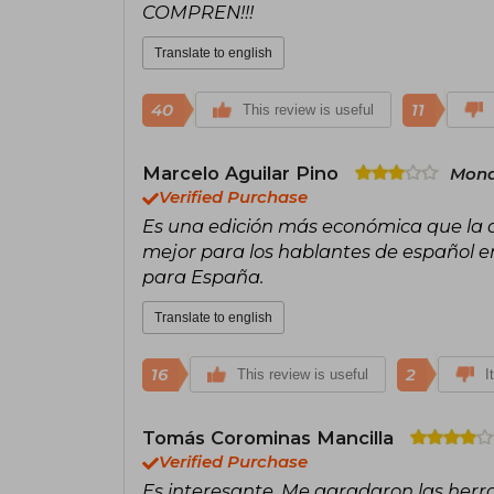
COMPREN!!!
Translate to english
40
11
This review is useful
Marcelo Aguilar Pino
Mond
Verified Purchase
Es una edición más económica que la de
mejor para los hablantes de español en
para España.
Translate to english
16
2
This review is useful
I
Tomás Corominas Mancilla
Verified Purchase
Es interesante. Me agradaron las herr