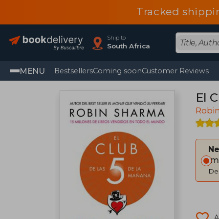
Tracked shippi
Ship to
South Africa
MENU
Bestsellers
Coming soon
Customer Reviews
El C
Robi
Ne
Im
Del
A