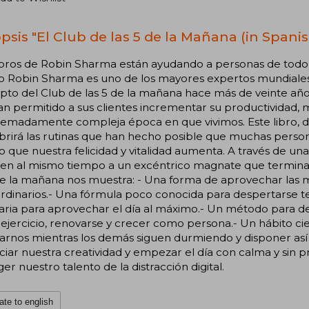
psis "El Club de las 5 de la Mañana (in Spanis
ibros de Robin Sharma están ayudando a personas de todo 
o Robin Sharma es uno de los mayores expertos mundiales
to del Club de las 5 de la mañana hace más de veinte años 
n permitido a sus clientes incrementar su productividad, m
tremadamente compleja época en que vivimos. Este libro, 
rirá las rutinas que han hecho posible que muchas person
 que nuestra felicidad y vitalidad aumenta. A través de un
en al mismo tiempo a un excéntrico magnate que termina p
de la mañana nos muestra: - Una forma de aprovechar las 
ordinarios.- Una fórmula poco conocida para despertarse 
ria para aprovechar el día al máximo.- Un método para dedi
ejercicio, renovarse y crecer como persona.- Un hábito c
arnos mientras los demás siguen durmiendo y disponer así
iar nuestra creatividad y empezar el día con calma y sin p
er nuestro talento de la distracción digital.
ate to english