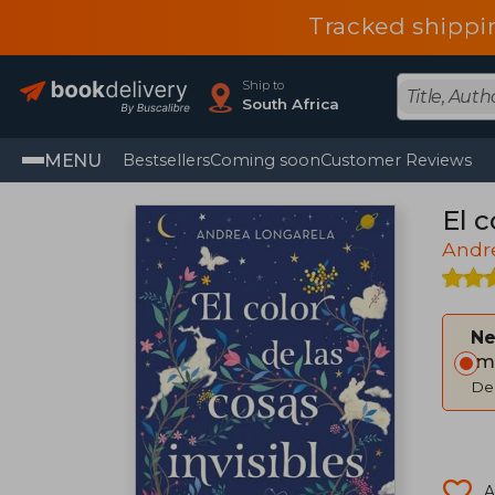
Tracked shippi
Ship to
South Africa
MENU
Bestsellers
Coming soon
Customer Reviews
El c
Andr
Ne
Im
Del
A