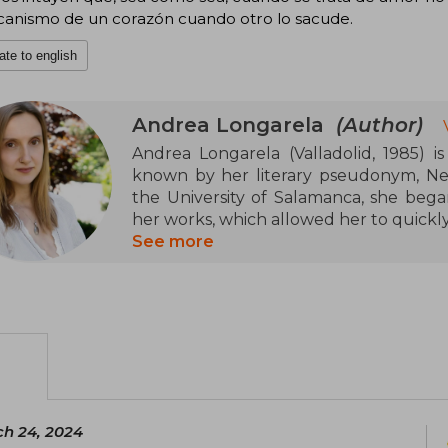
canismo de un corazón cuando otro lo sacude.
ate to english
Andrea Longarela
(Author)
Andrea Longarela (Valladolid, 1985) is
known by her literary pseudonym, Neï
the University of Salamanca, she began
her works, which allowed her to quickl
See more
Her style is characterized by emotiona
the complexities of love and human rel
Among her most notable works are Lov
Tell You I Love You (2018), April, Adam 
the Daniela's Story duology (We We
2020), I'll Wait for You at the End o
Sleeping Loves (2022), and The Color of
h 24, 2024