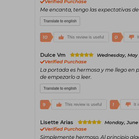
Verified Purchase
Me encanta, tengo las expectativas dem
Translate to english
10
0
This review is useful
I
Dulce Vm
Wednesday, May 
Verified Purchase
La portada es hermosa y me llego en 
de empezarlo a leer.
Translate to english
9
1
This review is useful
It 
Lisette Arias
Monday, June 
Verified Purchase
Simplemente hermoso. Al principio algo