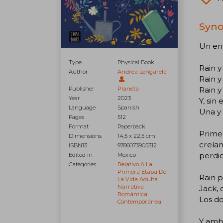
Synop
Un en
Type
Physical Book
Rain y
Author
Andrea Longarela
Rain y
Rain 
Publisher
Planeta
Year
2023
Y, sin
Language
Spanish
Una y 
Pages
512
Format
Paperback
Primer
Dimensions
14,5 x 22,5 cm
creían
ISBN13
9786073905312
perdi
Edited in
México
Categories
Relativo A La
Primera Etapa De
Rain p
La Vida Adulta
Narrativa
Jack, 
Romántica
Los do
Contemporánea
Y ambo