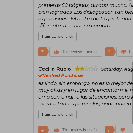
primeras 50 páginas, atrapa mucho. Am
bien logradas. Los diálogos son tan bi
expresiones del rostro de los protagonist
diferente, una buena compra.
Translate to english
7
0
This review is useful
It
Cecilia Rubio
Saturday, Aug
Verified Purchase
es lindo, sin embargo, no es lo mejor d
muy altas y en lugar de encantarme, m
amo como narra las situaciones, pero la
más de tantas parecidas, nada nuevo.
Translate to english
4
1
This review is useful
It 