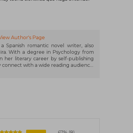
View Author's Page
 a Spanish romantic novel writer, also
ra. With a degree in Psychology from
 her literary career by self-publishing
y connect with a wide reading audience
l and approachable narrative, exploring
ationships
e is Spelled with H and Other Ways to
and the Trajectory of the Planets (2019),
re a Winter and You Were My Summer,
f the World (2021), The Lighthouse of
 Invisible Things (2023)
67% (8)