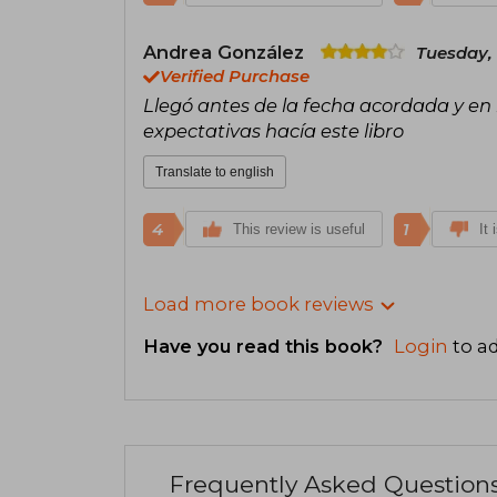
Andrea González
Tuesday,
Verified Purchase
Llegó antes de la fecha acordada y en
expectativas hacía este libro
Translate to english
4
1
This review is useful
It 
Load more book reviews
Have you read this book?
Login
to ad
Frequently Asked Question