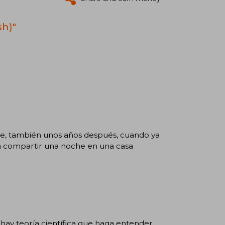
sh)"
nte, también unos años después, cuando ya
 a compartir una noche en una casa
hay teoría científica que haga entender