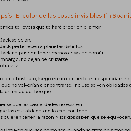
sis "El color de las cosas invisibles (in Spani
emies-to-lovers que te hará creer en el amor
 Jack se odian.
 Jack pertenecen a planetas distintos.
y Jack no pueden tener menos cosas en común.
 embargo, no dejan de cruzarse.
otra vez.
o en el instituto, luego en un concierto e, inesperadame
 que no volverían a encontrarse. Incluso se ven obligados
da en mitad del bosque.
iensa que las casualidades no existen.
que las causalidades no lo explican todo.
s quieren tener la razón. Y los dos saben que se equivocan.
s intuyen que, sea como sea, cuando se trata de amor no 