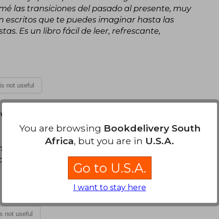
é las transiciones del pasado al presente, muy
en escritos que te puedes imaginar hasta las
as. Es un libro fácil de leer, refrescante,
 is not useful
ust 03, 2024
You are browsing
Bookdelivery South
e la autora. Lo comencé con las expectativas
Africa
, but you are in
U.S.A.
e decepcionó. Andrea es mi escritora favorita,
 historia de este libro en particular fue una
Go to U.S.A.
I want to stay here
is not useful