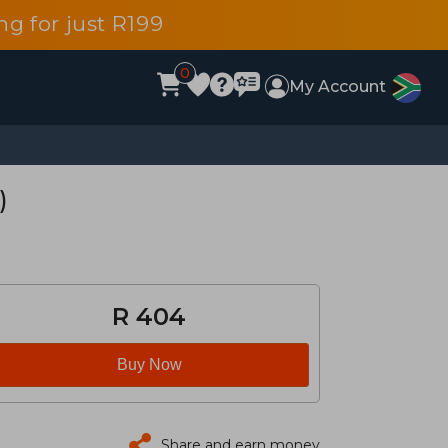
g for just R199
0
My Account
)
R 404
Buy Now
Share and earn money