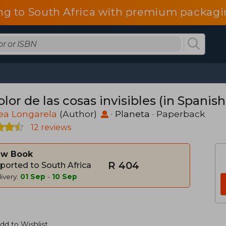
ng to South Africa with premium packagin
olor de las cosas invisibles (in Spanish
ea Longarela
(Author)
·
Planeta
· Paperback
12 reviews
w Book
R 404
ported to South Africa
ivery:
01 Sep
-
10 Sep
dd to Wishlist