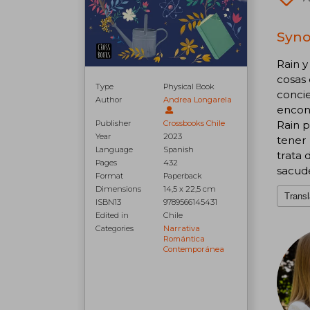
Synop
Rain y
cosas 
Type
Physical Book
conci
Author
Andrea Longarela
encon
Rain p
Publisher
Crossbooks Chile
Year
2023
tener 
Language
Spanish
trata 
Pages
432
sacud
Format
Paperback
Dimensions
14,5 x 22,5 cm
Transl
ISBN13
9789566145431
Edited in
Chile
Categories
Narrativa
Romántica
Contemporánea