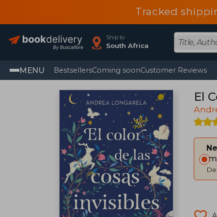
Tracked shippi
Ship to
South Africa
MENU
Bestsellers
Coming soon
Customer Reviews
El C
Andr
Ne
Im
Del
A