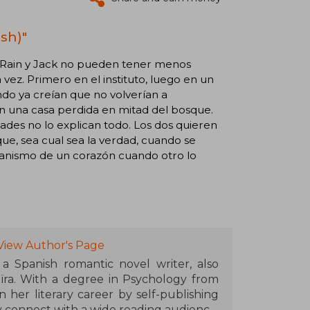
ish)"
s. Rain y Jack no pueden tener menos
vez. Primero en el instituto, luego en un
do ya creían que no volverían a
n una casa perdida en mitad del bosque.
dades no lo explican todo. Los dos quieren
ue, sea cual sea la verdad, cuando se
canismo de un corazón cuando otro lo
View Author's Page
 a Spanish romantic novel writer, also
ra. With a degree in Psychology from
 her literary career by self-publishing
y connect with a wide reading audience