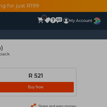
g for just R199
0
My Account
h)
rback
R 521
Buy Now
Share and earn money