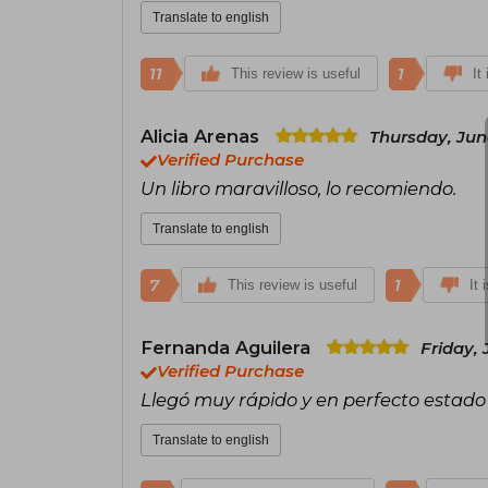
Translate to english
11
1
This review is useful
It
Alicia Arenas
Thursday, Jun
Verified Purchase
Un libro maravilloso, lo recomiendo.
Translate to english
7
1
This review is useful
It 
Fernanda Aguilera
Friday, 
Verified Purchase
Llegó muy rápido y en perfecto estado
Translate to english