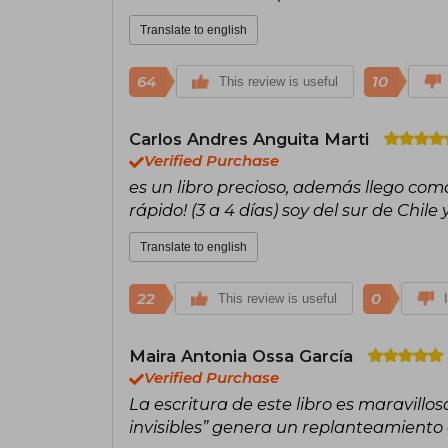
Translate to english
64
10
This review is useful
Carlos Andres Anguita Marti
Verified Purchase
es un libro precioso, además llego co
rápido! (3 a 4 días) soy del sur de Chil
Translate to english
22
0
This review is useful
Maira Antonia Ossa García
Verified Purchase
La escritura de este libro es maravillos
invisibles” genera un replanteamiento é