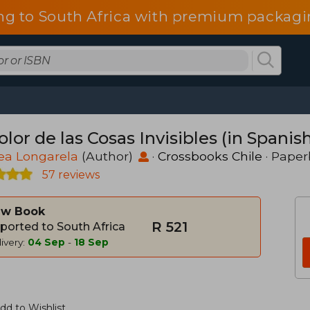
ng to South Africa with premium packagin
olor de las Cosas Invisibles (in Spanis
ea Longarela
(Author)
·
Crossbooks Chile
· Pape
57 reviews
w Book
R 521
ported to South Africa
ivery:
04 Sep
-
18 Sep
dd to Wishlist