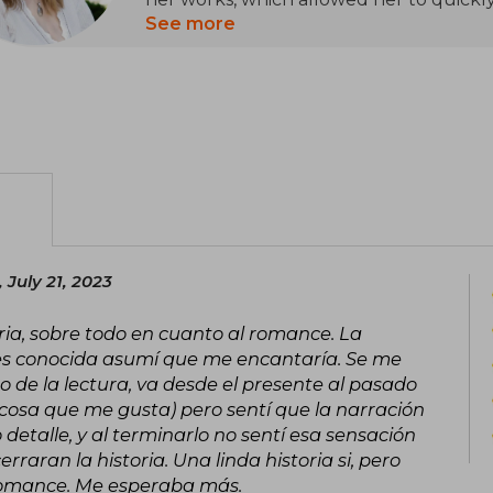
See more
Her style is characterized by emotiona
the complexities of love and human rel
Among her most notable works are Lov
Tell You I Love You (2018), April, Adam 
the Daniela's Story duology (We We
2020), I'll Wait for You at the End o
Sleeping Loves (2022), and The Color of
, July 21, 2023
oria, sobre todo en cuanto al romance. La
 es conocida asumí que me encantaría. Se me
o de la lectura, va desde el presente al pasado
(cosa que me gusta) pero sentí que la narración
etalle, y al terminarlo no sentí esa sensación
erraran la historia. Una linda historia si, pero
romance. Me esperaba más.