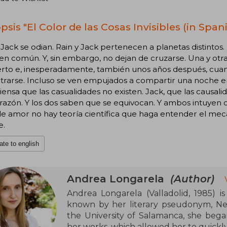
sis "El Color de las Cosas Invisibles (in Span
 Jack se odian. Rain y Jack pertenecen a planetas distinto
en común. Y, sin embargo, no dejan de cruzarse. Una y otra 
erto e, inesperadamente, también unos años después, cuan
trarse. Incluso se ven empujados a compartir una noche e
iensa que las casualidades no existen. Jack, que las causali
razón. Y los dos saben que se equivocan. Y ambos intuyen q
de amor no hay teoría científica que haga entender el me
e.
ate to english
Andrea Longarela
(Author)
Andrea Longarela (Valladolid, 1985) is
known by her literary pseudonym, Neï
the University of Salamanca, she began
her works, which allowed her to quickl