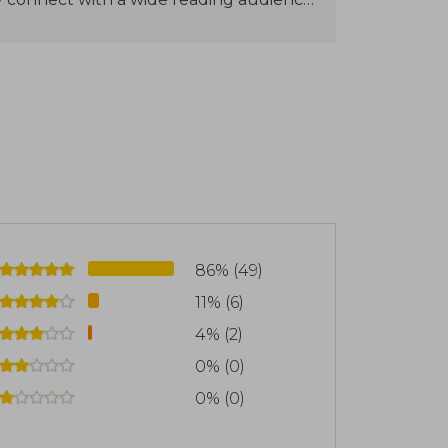
l and approachable narrative, exploring
ationships
e is Spelled with H and Other Ways to
and the Trajectory of the Planets (2019),
re a Winter and You Were My Summer,
f the World (2021), The Lighthouse of
 Invisible Things (2023)
86% (49)
11% (6)
4% (2)
0% (0)
0% (0)