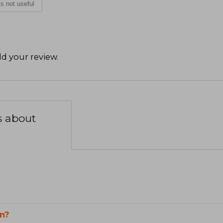
 is not useful
d your review
.
s about
n?