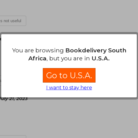
 is not useful
e 22, 2023
You are browsing
Bookdelivery South
Africa
, but you are in
U.S.A.
Go to U.S.A.
is not useful
I want to stay here
July 21, 2023