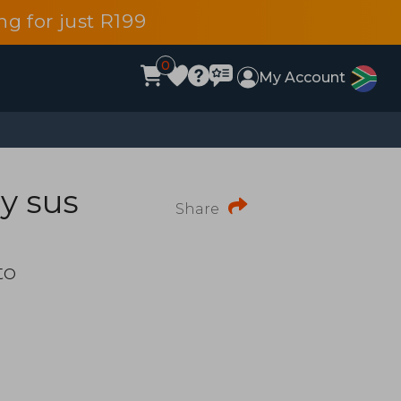
g for just R199
0
My Account
y sus
Share
to