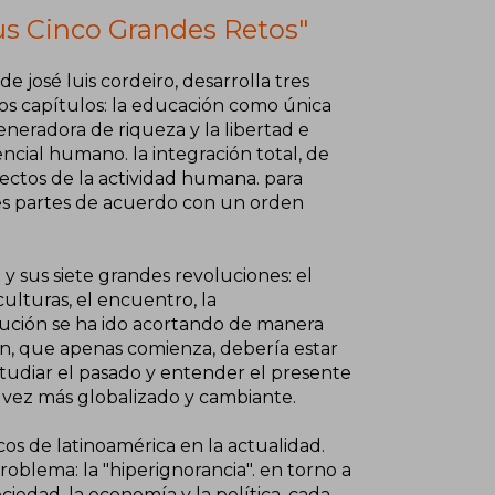
us Cinco Grandes Retos"
de josé luis cordeiro, desarrolla tres
os capítulos: la educación como única
generadora de riqueza y la libertad e
cial humano. la integración total, de
pectos de la actividad humana. para
tres partes de acuerdo con un orden
a y sus siete grandes revoluciones: el
culturas, el encuentro, la
olución se ha ido acortando de manera
ción, que apenas comienza, debería estar
tudiar el pasado y entender el presente
 vez más globalizado y cambiante.
cos de latinoamérica en la actualidad.
problema: la "hiperignorancia". en torno a
ciedad, la economía y la política, cada