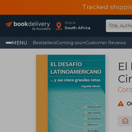
Tracked shippi
Ship to
South Africa
MENU
Bestsellers
Coming soon
Customer Reviews
El
Ci
Cord
O