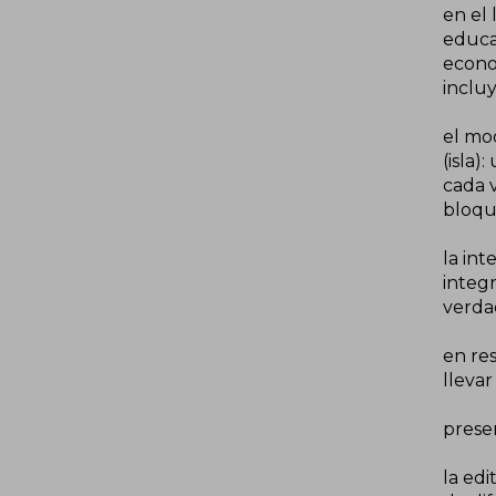
en el 
educac
econo
incluy
el mod
(isla)
cada 
bloqu
la in
integr
verda
en re
llevar
prese
la edi