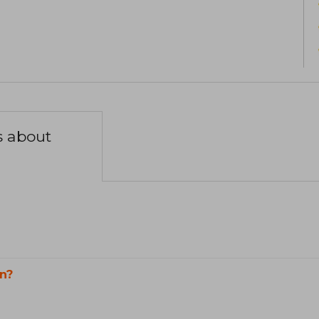
s about
n?