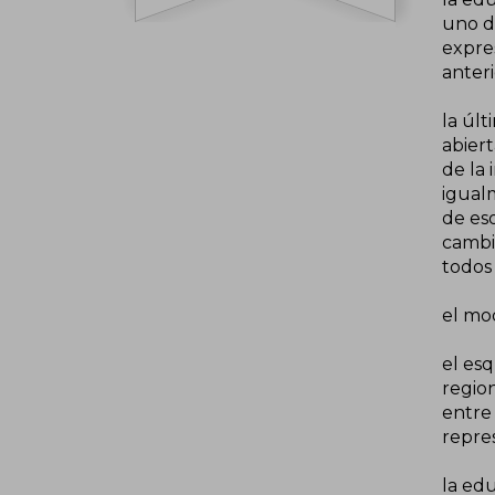
uno de
expres
anteri
la últ
abiert
de la 
igual
de eso
cambio
todos 
el mo
el esq
regio
entre
repres
la ed