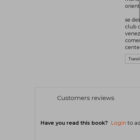
orient
se de
club d
venezo
comerc
cente
Transl
Customers reviews
Have you read this book?
Login
to ad