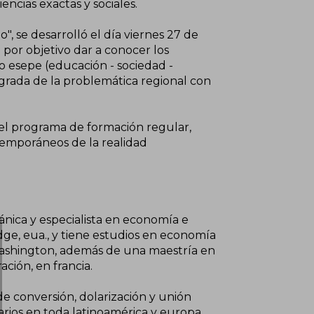
encias exactas y sociales.
, se desarrolló el día viernes 27 de
o por objetivo dar a conocer los
lo esepe (educación - sociedad -
egrada de la problemática regional con
 del programa de formación regular,
temporáneos de la realidad
cánica y especialista en economía e
ge, eua., y tiene estudios en economía
 washington, además de una maestría en
ción, en francia.
de conversión, dolarización y unión
arios en toda latinoamérica y europa