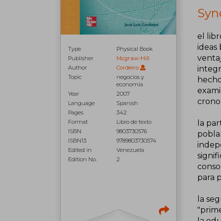
Syn
el lib
ideas
Type
Physical Book
ventaj
Publisher
Mcgraw-Hill
integ
Author
Cordeiro
Topic
negocios y
hecho,
economia
examin
Year
2007
crono
Language
Spanish
Pages
342
la par
Format
Libro de texto
ISBN
9803730576
poblam
ISBN13
9789803730574
indep
Edited in
Venezuela
signif
Edition No.
2
conso
para 
la seg
"prime
la edu