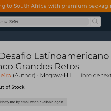
ng to South Africa with premium packagin
 Desafio Latinoamericano 
nco Grandes Retos
eiro
(Author) ·
Mcgraw-Hill
· Libro de tex
ut of Stock
Notify me by email when available again