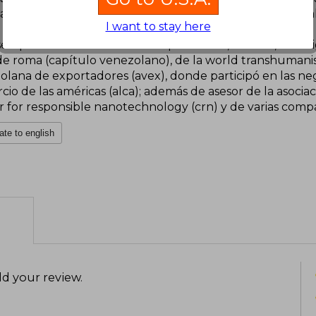
al. también ha trabajado los temas de prospectiva, global
I want to stay here
sempeña como consultor independiente, escritor, investig
e roma (capítulo venezolano), de la world transhumanist 
lana de exportadores (avex), donde participó en las nego
io de las américas (alca); además de asesor de la asociac
r for responsible nanotechnology (crn) y de varias compa
ate to english
d your review
.