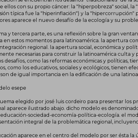
 ellos con su propio cáncer: la "hiperpobreza" social, l
ión típica fue la "hiperinflación") y la "hipercorrupción"
ores aparece el nuevo desafío de la ecología y su problem
ima y tercera parte, es una reflexión sobre la gran vent
a en estos momentos para latinoamérica. la apertura comerc
integración regional. la apertura social, económica y polí
mente necesarias para construir la latinoamérica culta y
s desafíos, como las reformas económicas y políticas, ti
s, como los educativos, sociales y ecológicos, tienen efe
son de igual importancia en la edificación de una latinoam
delo esepe
uema elegido por josé luis cordeiro para presentar los pr
nal aparece ilustrado abajo. dicho modelo es denominado 
 educación-sociedad-economía-política-ecología. el mo
entación integral de la problemática regional, incluyendo
ucación aparece en el centro del modelo por ser ésta la 