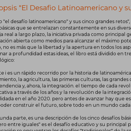
opsis "El Desafio Latinoamericano y s
ro "el desafío latinoamericano" y sus cinco grandes retos", 
 básicas que se entrelazan constantemente en sus divers
a real a largo plazo, la iniciativa privada como principal 
ración abierta como medios para alcanzar el máximo poten
 no es más que la libertad y la apertura en todos los as
ar a profundidad estas ideas, el libro está dividido en 
lógico:
te i es un rápido recorrido por la historia de latinoaméric
iento, la agricultura, las primeras culturas, las grandes 
endencia y, ahora, la integración. el tiempo de cada rev
icativa a través de los años y la revolución de la integra
lidada en el año 2020. pero antes de avanzar hay que es
poder construir el futuro, sobre todo en un mundo cada
unda parte, es una descripción de los cinco desafíos bási
ro entre iguales" es el desafío educativo y su principal 
cación se encuentran los desafíos "tradicionales" de la so