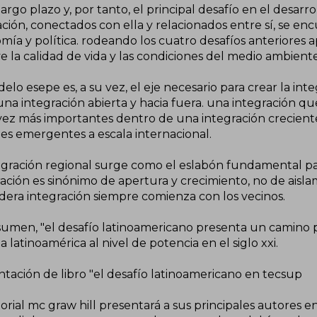
largo plazo y, por tanto, el principal desafío en el desarro
ión, conectados con ella y relacionados entre sí, se enc
mía y política. rodeando los cuatro desafíos anteriores 
e la calidad de vida y las condiciones del medio ambiente 
elo esepe es, a su vez, el eje necesario para crear la int
: una integración abierta y hacia fuera. una integración 
vez más importantes dentro de una integración creciente 
es emergentes a escala internacional.
tegración regional surge como el eslabón fundamental pa
ación es sinónimo de apertura y crecimiento, no de aisla
dera integración siempre comienza con los vecinos.
sumen, "el desafío latinoamericano presenta un camino p
 a latinoamérica al nivel de potencia en el siglo xxi.
ntación de libro "el desafío latinoamericano en tecsup
torial mc graw hill presentará a sus principales autores en