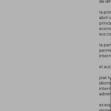
de dif
la pri
abril 
princi
econom
sus co
la par
permi
intern
el aut
josé l
idiom
inter
admini
es exp
monet