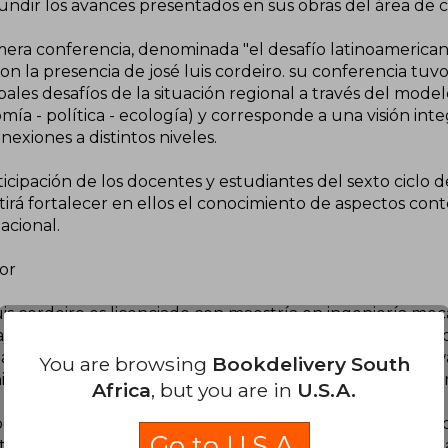
undir los avances presentados en sus obras del área de ci
mera conferencia, denominada "el desafío latinoamericano"
con la presencia de josé luis cordeiro. su conferencia tuv
pales desafíos de la situación regional a través del mode
ía - política - ecología) y corresponde a una visión int
nexiones a distintos niveles.
ticipación de los docentes y estudiantes del sexto ciclo
tirá fortalecer en ellos el conocimiento de aspectos con
acional.
or
uis cordeiro es licenciado con maestría en ingeniería me
as del instituto tecnológico de massachussets en cambrid
nacional y política en la universidad de georgetown de
You are browsing
Bookdelivery South
stración de empresas del instituto europeo de administra
Africa
, but you are in
U.S.A.
erto en el área monetaria y conoce los sistemas de caja 
Go to U.S.A.
aria, por lo que ha sido asesor en varios procesos monet