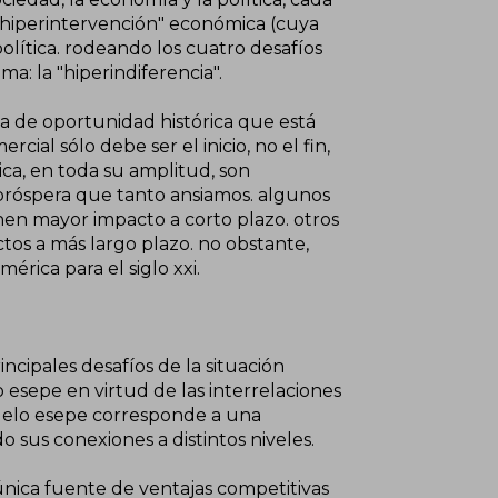
a "hiperintervención" económica (cuya
 política. rodeando los cuatro desafíos
a: la "hiperindiferencia".
ana de oportunidad histórica que está
ial sólo debe ser el inicio, no el fin,
tica, en toda su amplitud, son
 próspera que tanto ansiamos. algunos
enen mayor impacto a corto plazo. otros
ctos a más largo plazo. no obstante,
érica para el siglo xxi.
incipales desafíos de la situación
esepe en virtud de las interrelaciones
delo esepe corresponde a una
 sus conexiones a distintos niveles.
única fuente de ventajas competitivas