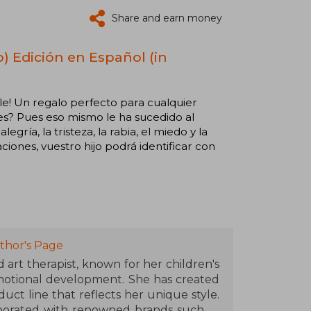
Share and earn money
) Edición en Español (in
le! Un regalo perfecto para cualquier
es? Pues eso mismo le ha sucedido al
ía, la tristeza, la rabia, el miedo y la
ciones, vuestro hijo podrá identificar con
thor's Page
d art therapist, known for her children's
motional development. She has created
ct line that reflects her unique style.
borated with renowned brands such as