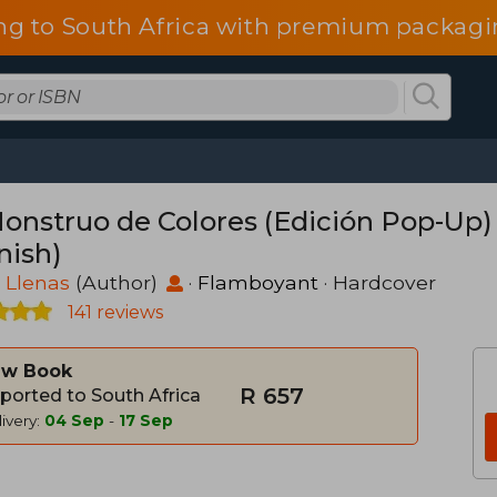
ng to South Africa with premium packagin
Monstruo de Colores (Edición Pop-Up) 
nish)
 Llenas
(Author)
·
Flamboyant
· Hardcover
141 reviews
w Book
R 657
ported to South Africa
ivery:
04 Sep
-
17 Sep