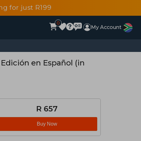
g for just R199
0
My Account
Edición en Español (in
R 657
Buy Now