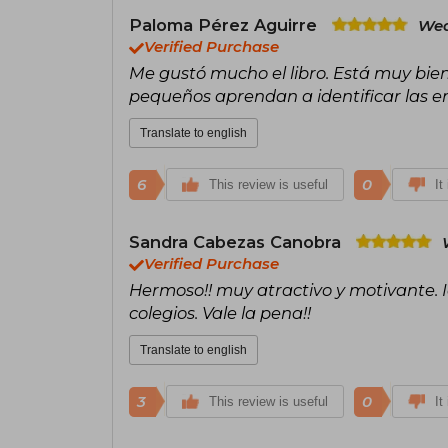
Paloma Pérez Aguirre
Wed
Verified Purchase
Me gustó mucho el libro. Está muy bien
pequeños aprendan a identificar las e
Translate to english
6
0
This review is useful
It
Sandra Cabezas Canobra
Verified Purchase
Hermoso!! muy atractivo y motivante. 
colegios. Vale la pena!!
Translate to english
3
0
This review is useful
It