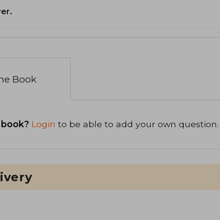
er.
the Book
 book?
Login
to be able to add your own question.
ivery