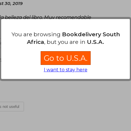
st 30, 2019
a belleza del libro. Muy recomendable
You are browsing
Bookdelivery South
Africa
, but you are in
U.S.A.
 is not useful
Go to U.S.A.
Thursday, September 19, 2019
I want to stay here
o, muy cumplidos y fluye la informacion de
is not useful