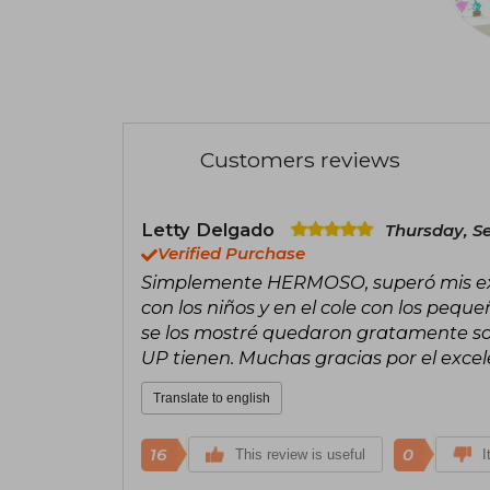
Customers reviews
Letty Delgado
Thursday, S
Verified Purchase
Simplemente HERMOSO, superó mis expe
con los niños y en el cole con los pequ
se los mostré quedaron gratamente sor
UP tienen. Muchas gracias por el excel
Translate to english
16
0
This review is useful
I