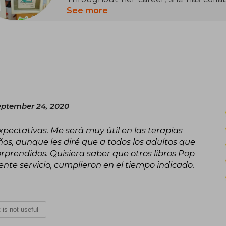
La Vanguardia, Cruïlla, Grupo SM, Nest
See more
Trina, and many more. Among her mos
colores" (2012), a classic on emotion m
"Vacío" (2022), which address themes o
eptember 24, 2020
ctativas. Me será muy útil en las terapias
eños, aunque les diré que a todos los adultos que
prendidos. Quisiera saber que otros libros Pop
ente servicio, cumplieron en el tiempo indicado.
t is not useful