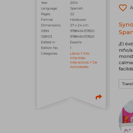
Year
2014
A
Language
Spanish
Pages
22
Format
Hardcover
Syno
Dimensions
27 x 24 cm
Span
ISBN
9788494157820
ISBN13
9788494157820
Edited in
España
¡El éx
Edition No.
1
niño/a
Categories
Libros Y Kits
monstr
Infantiles
calma.
Interactivos Y De
Actividades
facili
Transl