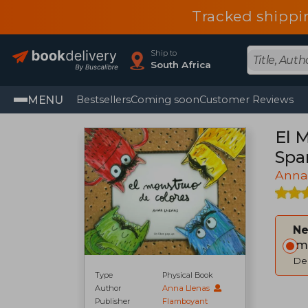
Tracked shippi
Ship to
South Africa
MENU
Bestsellers
Coming soon
Customer Reviews
El 
Spa
Anna
Ne
Im
Del
Type
Physical Book
Author
Anna Llenas
Publisher
Flamboyant