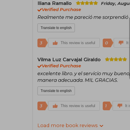
Iliana Ramallo
Friday, Augu
Verified Purchase
Realmente me pareció me sorprendió l
Translate to english
3
0
This review is useful
It
Vilma Luz Carvajal Giraldo
Verified Purchase
excelente libro. y el servicio muy buen
manera adecuada. MIL GRACIAS.
Translate to english
3
1
This review is useful
It 
Load more book reviews