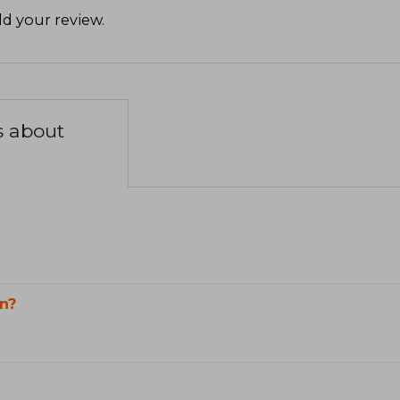
d your review
.
s about
n?