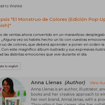
dd to Wishlist
psis "El Monstruo de Colores (Edición Pop-Up
ish)"
ito de ventas ahora convertido en un maravilloso desplegab
. ¿Alguna vez os habéis hecho un lío con vuestras emocion
uo de colores, que deberá aprender a poner en orden la alegr
 Con este magnífico álbum ilustrado y sus expresivas ilustra
dad las distintas emociones que vive durante el día.
ate to english
Anna Llenas
(Author)
View Au
Anna Llenas is an author, illustrator, an
books and her creative approach to e
her own brand, AnnaLlenas, with a produ
Throughout her career, she has colla