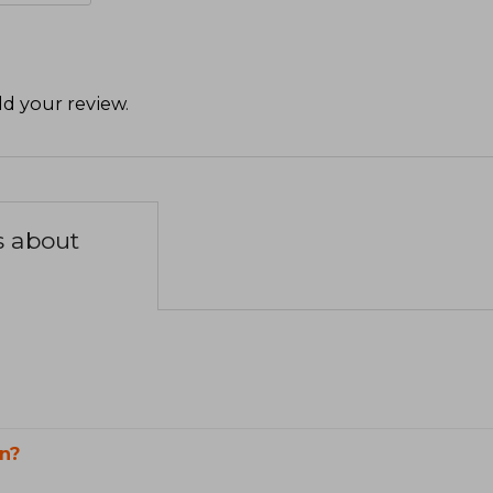
d your review
.
s about
n?