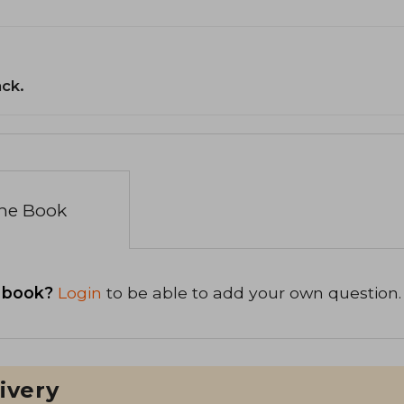
ack.
the Book
 book?
Login
to be able to add your own question.
ivery