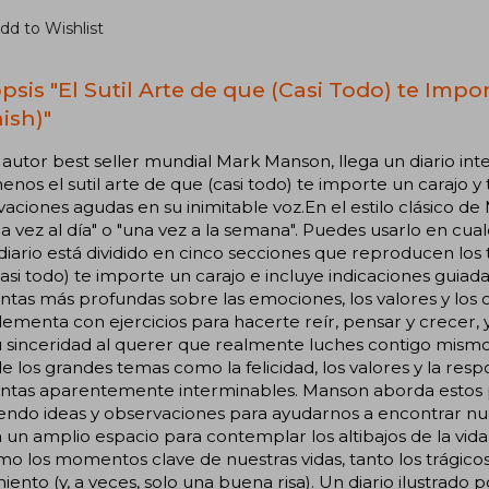
dd to Wishlist
psis "El Sutil Arte de que (Casi Todo) te Impo
ish)"
 autor best seller mundial Mark Manson, llega un diario int
nos el sutil arte de que (casi todo) te importe un carajo y
aciones agudas en su inimitable voz.En el estilo clásico de
a vez al día" o "una vez a la semana". Puedes usarlo en cua
 diario está dividido en cinco secciones que reproducen los
asi todo) te importe un carajo e incluye indicaciones guiad
tas más profundas sobre las emociones, los valores y los o
menta con ejercicios para hacerte reír, pensar y crecer, 
 sinceridad al querer que realmente luches contigo mismo
de los grandes temas como la felicidad, los valores y la res
ntas aparentemente interminables. Manson aborda estos p
endo ideas y observaciones para ayudarnos a encontrar nue
 un amplio espacio para contemplar los altibajos de la vi
o los momentos clave de nuestras vidas, tanto los trágic
iento (y, a veces, solo una buena risa). Un diario ilustrado