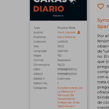
A
Syno
Span
Type
Physical Book
Author
Mark Manson
Por el
Publisher
Roca Editorial
fenóme
Collection
VARIOS
observ
Year
2022
de "un
Language
Spanish
Pages
192
no. El
Format
Paperback
que (c
Dimensions
15x22
pregun
ISBN
9789588763743
comple
ISBN13
9789588763743
con su
Edited in
Colombia
trata 
Edition No.
1
pregu
Categories
Fortalecimiento De
ofreci
La Memoria Y
Técnicas Del
brinda
Pensamiento
de cóm
Artesanías, Artes
Decorativas Y
crecim