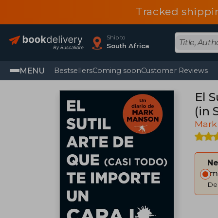
Tracked shippi
Ship to
South Africa
MENU
Bestsellers
Coming soon
Customer Reviews
El S
(in 
Mark
Ne
Im
Del