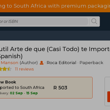
ng to South Africa with premium packagin
util Arte de que (Casi Todo) te Impor
Spanish)
 Manson
(Author)
·
Roca Editorial
· Paperback
11 reviews
w Book
R 503
ported to South Africa
ivery:
02 Sep
-
15 Sep