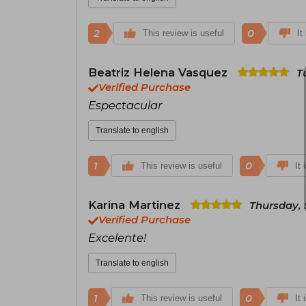
2
0
This review is useful
It
Beatriz Helena Vasquez
T
Verified Purchase
Espectacular
Translate to english
1
0
This review is useful
It 
Karina Martinez
Thursday, 
Verified Purchase
Excelente!
Translate to english
1
0
This review is useful
It 