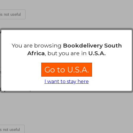
 is not useful
uesday, June 27, 2023
You are browsing
Bookdelivery South
Africa
, but you are in
U.S.A.
Go to U.S.A.
is not useful
I want to stay here
September 14, 2023
is not useful