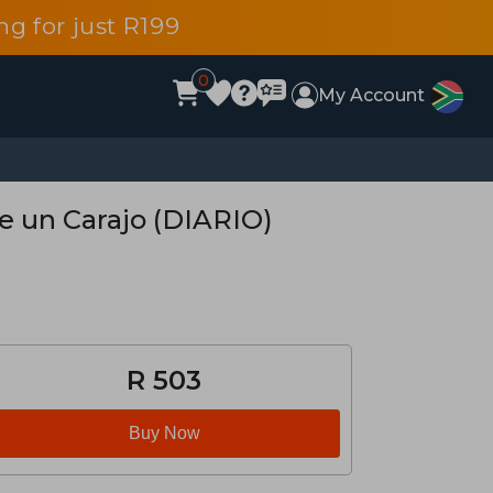
g for just R199
0
My Account
te un Carajo (DIARIO)
R 503
Buy Now