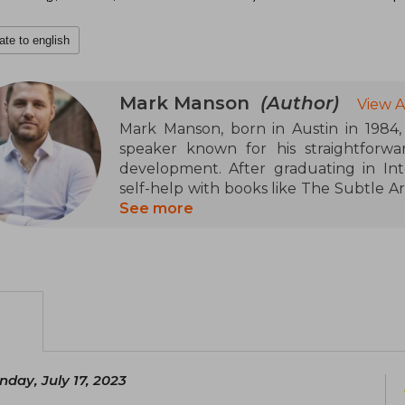
ate to english
Mark Manson
(Author)
View A
Mark Manson, born in Austin in 1984, 
speaker known for his straightforw
development. After graduating in Inte
self-help with books like The Subtle Ar
F*cked, both international bestselle
See more
psychology, and authenticity, has 
worldwide.
day, July 17, 2023