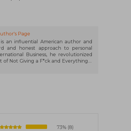
uthor's Page
is an influential American author and
ard and honest approach to personal
rnational Business, he revolutionized
t of Not Giving a F*ck and Everything is
rs. His style, which combines humor,
connected with millions of readers
73% (8)