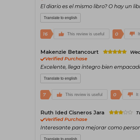
El diario es el mismo libro? O hay un li
Translate to english
16
0
This review is useful
I
Makenzie Betancourt
Wed
Verified Purchase
Excelente, llega íntegro bien empacad
Translate to english
7
0
This review is useful
It
Ruth Ided Cisneros Jara
T
Verified Purchase
Interesante para mejorar como person
Translate to english