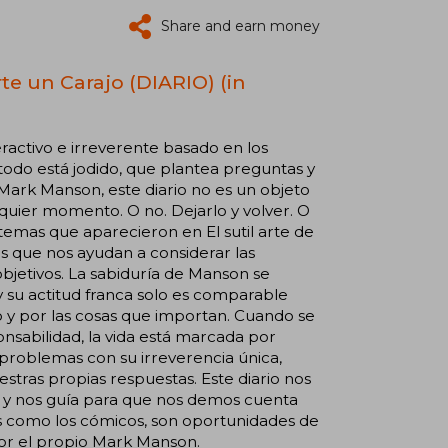
Share and earn money
rte un Carajo (DIARIO) (in
eractivo e irreverente basado en los
 todo está jodido, que plantea preguntas y
 Mark Manson, este diario no es un objeto
lquier momento. O no. Dejarlo y volver. O
 temas que aparecieron en El sutil arte de
as que nos ayudan a considerar las
bjetivos. La sabiduría de Manson se
y su actitud franca solo es comparable
 y por las cosas que importan. Cuando se
ponsabilidad, la vida está marcada por
roblemas con su irreverencia única,
stras propias respuestas. Este diario nos
da y nos guía para que nos demos cuenta
os como los cómicos, son oportunidades de
 por el propio Mark Manson.