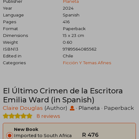
Publisher
Planeta
Year
2024
Language
Spanish
Pages
416
Format
Paperback
Dimensions
15 x 23 cm
Weight
0.60
ISBN13
9789564085562
Edited in
Chile
Categories
Ficción Y Temas Afines
El Último Crimen de la Escritora
Emilia Ward (in Spanish)
Claire Douglas
(Author)
·
Planeta
· Paperback
8 reviews
New Book
R 476
Imported to South Africa