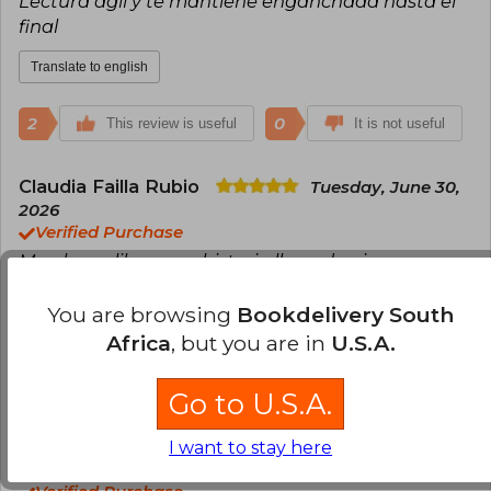
Lectura ágil y te mantiene enganchada hasta el
final
Translate to english
2
0
This review is useful
It is not useful
Claudia Failla Rubio
Tuesday, June 30,
2026
Verified Purchase
Muy buen libro, una historia llena de giros, no se
puede parar de leer. Lo recomiendo.
You are browsing
Bookdelivery South
Translate to english
Africa
, but you are in
U.S.A.
0
0
This review is useful
It is not useful
Go to U.S.A.
Anonymous User
I want to stay here
Monday, July 06,
2026