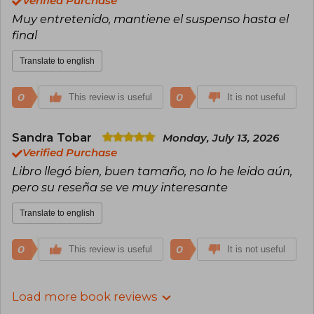
Verified Purchase
Muy entretenido, mantiene el suspenso hasta el
final
Translate to english
0
0
This review is useful
It is not useful
Sandra Tobar
Monday, July 13, 2026
Verified Purchase
Libro llegó bien, buen tamaño, no lo he leido aún,
pero su reseña se ve muy interesante
Translate to english
0
0
This review is useful
It is not useful
Load more book reviews