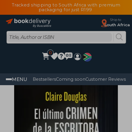
Tracked shipping to South Africa with premium
packaging for just R199
Ship to
South Africa
0
MENU
Bestsellers
Coming soon
Customer Reviews