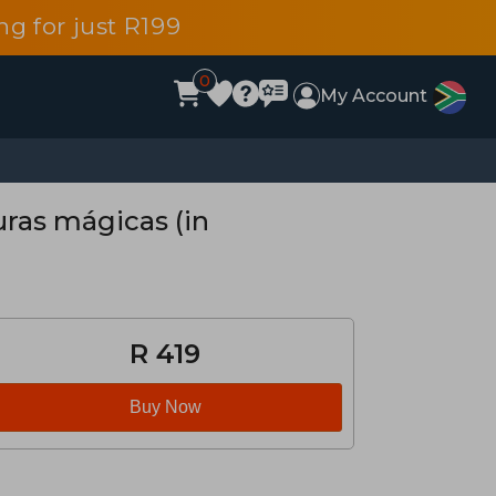
g for just R199
0
My Account
uras mágicas (in
R 419
Buy Now