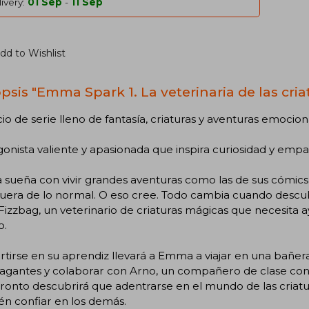
ivery:
01 Sep
-
11 Sep
dd to Wishlist
psis "Emma Spark 1. La veterinaria de las cria
cio de serie lleno de fantasía, criaturas y aventuras emocion
onista valiente y apasionada que inspira curiosidad y empat
sueña con vivir grandes aventuras como las de sus cómics
uera de lo normal. O eso cree. Todo cambia cuando descub
Fizzbag, un veterinario de criaturas mágicas que necesita 
o.
tirse en su aprendiz llevará a Emma a viajar en una bañer
vagantes y colaborar con Arno, un compañero de clase con
onto descubrirá que adentrarse en el mundo de las criatu
n confiar en los demás.