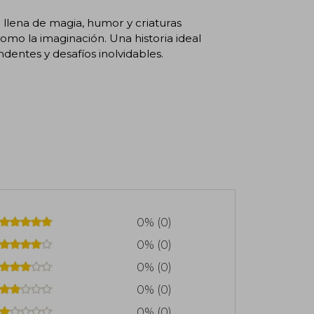
llena de magia, humor y criaturas
como la imaginación. Una historia ideal
dentes y desafíos inolvidables.
0% (0)
0% (0)
0% (0)
0% (0)
0% (0)