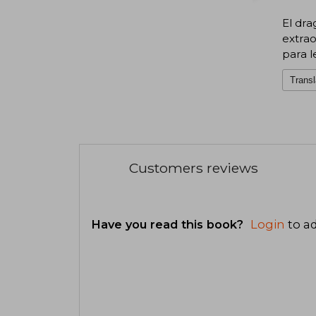
El dra
extrao
para l
Transl
Customers reviews
Have you read this book?
Login
to ad