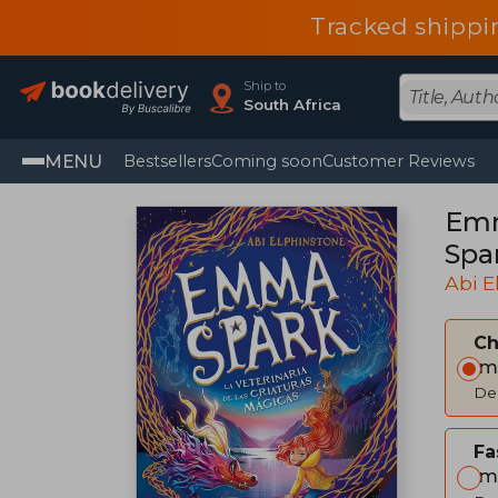
Tracked shippi
Ship to
South Africa
MENU
Bestsellers
Coming soon
Customer Reviews
Emm
Spa
Abi E
C
Im
Del
Fa
Im