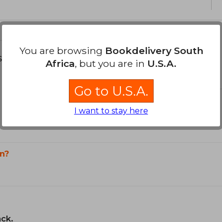
You are browsing
Bookdelivery South
s about
Africa
, but you are in
U.S.A.
Go to U.S.A.
I want to stay here
n?
ack.