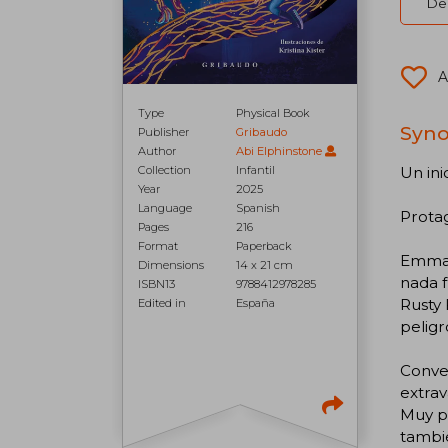
Del
A
Type
Physical Book
Syno
Publisher
Gribaudo
Author
Abi Elphinstone
Collection
Infantil
Un ini
Year
2025
Language
Spanish
Protag
Pages
216
Format
Paperback
Emma 
Dimensions
14 x 21 cm
nada f
ISBN13
9788412978285
Rusty 
Edited in
España
peligr
Conver
extra
Muy pr
tambié