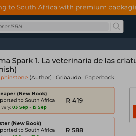
ng to South Africa with premium packagin
a Spark 1. La veterinaria de las criat
nish)
lphinstone
(Author) ·
Gribaudo
· Paperback
heaper
New Book
R 419
ported to South Africa
ivery:
03 Sep
-
15 Sep
ster
New Book
R 588
ported to South Africa