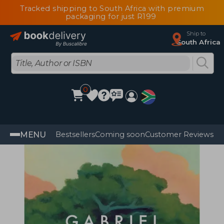
Tracked shipping to South Africa with premium
packaging for just R199
Ship to
South Africa
0
MENU
Bestsellers
Coming soon
Customer Reviews