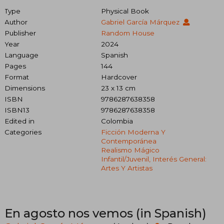
Type
Physical Book
Author
Gabriel García Márquez
Publisher
Random House
Year
2024
Language
Spanish
Pages
144
Format
Hardcover
Dimensions
23 x 13 cm
ISBN
9786287638358
ISBN13
9786287638358
Edited in
Colombia
Categories
Ficción Moderna Y
Contemporánea
Realismo Mágico
Infantil/juvenil, Interés General:
Artes Y Artistas
En agosto nos vemos (in Spanish)