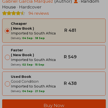
Gabriel García Márquez
(Author)
·
Random
House
· Hardcover
94 reviews
Cheaper
New Book
R 481
Imported to South Africa
Delivery:
04 Sep
-
18 Sep
Faster
New Book
R 549
Imported to South Africa
Delivery:
02 Sep
-
15 Sep
Used Book
Good Condition
R 438
Imported to South Africa
Delivery:
04 Sep
-
21 Sep
Buy Now