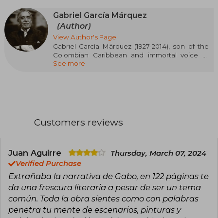
Gabriel García Márquez
(Author)
View Author's Page
Gabriel García Márquez (1927-2014), son of the
Colombian Caribbean and immortal voice of
See more
Spanish narrative, is one of the most influential
literary minds of the 20th century. Winner of the
Nobel Prize in Literature in 1982, his talent
transcended the boundaries of paper: he was a
novelist, short story writer, essayist,
screenwriter, film critic, and above all, a thinker
committed to the pains and hopes of his
Customers reviews
homeland and all of Latin America. Architect of
magical realism, he masterfully wove the
everyday and the fantastic, making reality blur
among yellow butterflies, eternal rains, and
Juan Aguirre
Thursday, March 07, 2024
towns where the impossible was part of
Verified Purchase
everyday life. His work gave life to a unique
Extrañaba la narrativa de Gabo, en 122 páginas te
narrative universe, where history breathes,
da una frescura literaria a pesar de ser un tema
dreams, and bleeds intensely.
común. Toda la obra sientes como con palabras
Among his most emblematic titles are One
penetra tu mente de escenarios, pinturas y
Hundred Years of Solitude, No One Writes to