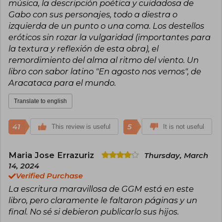
música, la descripción poética y cuidadosa de
the Colonel, Chronicle of a Death Foretold, The
General in His Labyrinth, Love in the Time of
Gabo con sus personajes, todo a diestra o
Cholera, and Strange Pilgrims, among others. In
izquierda de un punto o una coma. Los destellos
2002 he opened the door to his memory with
eróticos sin rozar la vulgaridad (importantes para
Living to Tell the Tale. In 2012, All the Stories
la textura y reflexión de esta obra), el
were published, and, as if literary destiny refused
to close the curtain on him, in 2024 his
remordimiento del alma al ritmo del viento. Un
posthumous and unpublished novel See You in
libro con sabor latino "En agosto nos vemos", de
August was released.
Aracataca para el mundo.
Translate to english
41
5
This review is useful
It is not useful
Maria Jose Errazuriz
Thursday, March
14, 2024
Verified Purchase
La escritura maravillosa de GGM está en este
libro, pero claramente le faltaron páginas y un
final. No sé si debieron publicarlo sus hijos.