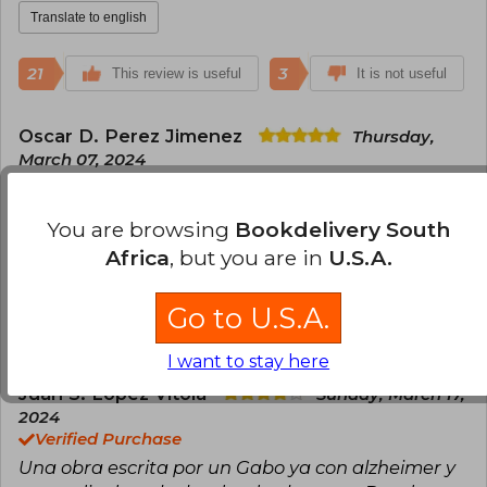
Translate to english
21
3
This review is useful
It is not useful
Oscar D. Perez Jimenez
Thursday,
March 07, 2024
Verified Purchase
Recibido hoy. Menos del tiempo esperado,
You are browsing
Bookdelivery South
excelente servicio 100 % recomendado.
Africa
, but you are in
U.S.A.
Translate to english
Go to U.S.A.
16
3
This review is useful
It is not useful
I want to stay here
Juan S. López Vitola
Sunday, March 17,
2024
Verified Purchase
Una obra escrita por un Gabo ya con alzheimer y