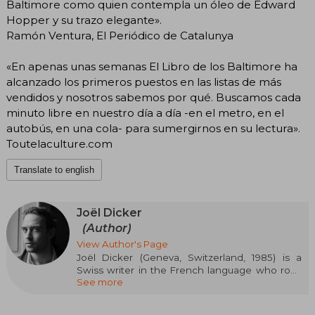
Baltimore como quien contempla un óleo de Edward
Hopper y su trazo elegante».
Ramón Ventura, El Periódico de Catalunya
«En apenas unas semanas El Libro de los Baltimore ha
alcanzado los primeros puestos en las listas de más
vendidos y nosotros sabemos por qué. Buscamos cada
minuto libre en nuestro día a día -en el metro, en el
autobús, en una cola- para sumergirnos en su lectura».
Toutelaculture.com
Translate to english
Joël Dicker
(Author)
View Author's Page
Joël Dicker (Geneva, Switzerland, 1985) is a
Swiss writer in the French language who rose
See more
to international fame with La verdad sobre el
caso Harry Quebert (2012), an editorial
phenomenon translated into more than 30