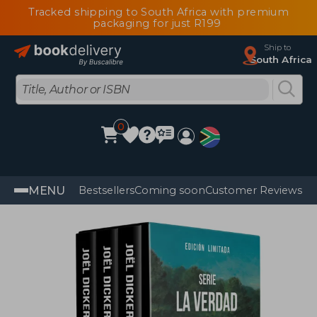
Tracked shipping to South Africa with premium
packaging for just R199
Ship to
South Africa
0
MENU
Bestsellers
Coming soon
Customer Reviews