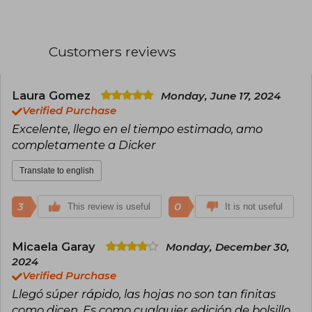
languages that established him as a master of
the literary thriller. Educated in Law at the
University of Geneva after studying Playwriting
in Paris, Dicker debuted with Los últimos días de
Customers reviews
nuestros padres (2010), but it was the Goncourt
des Lycéens Prize and the Grand Prize of the
French Academy for Harry Quebert that
catapulted him to success. His narrative is
Laura Gomez
Monday, June 17, 2024
characterized by ingenious twists, complex
Verified Purchase
structures, and the creation of addictive
Excelente, llego en el tiempo estimado, amo
suspense.
completamente a Dicker
Translate to english
3
0
This review is useful
It is not useful
Micaela Garay
Monday, December 30,
2024
Verified Purchase
Llegó súper rápido, las hojas no son tan finitas
como dicen. Es como cualquier edición de bolsillo