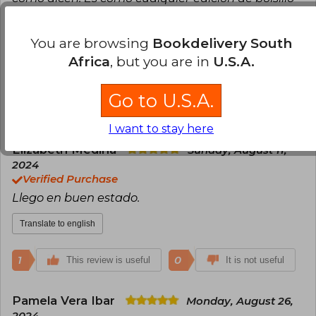
con letras chiquitas. Me llegó un poco golpeado en
las esquinas y con un par de rayones en las tapas
You are browsing
Bookdelivery South
de los libros.
Africa
, but you are in
U.S.A.
Translate to english
Go to U.S.A.
4
1
This review is useful
It is not useful
I want to stay here
Elizabeth Medina
Sunday, August 11,
2024
Verified Purchase
Llego en buen estado.
Translate to english
1
0
This review is useful
It is not useful
Pamela Vera Ibar
Monday, August 26,