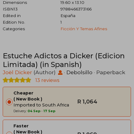
Dimensions
19.60 x 13.10
ISBN13
9788466373166
Edited in
España
Edition No.
1
Categories
Ficción Y Temas Afines
Estuche Adictos a Dicker (Edicion
Limitada) (in Spanish)
Joël Dicker
(Author)
·
Debolsillo
· Paperback
13 reviews
Cheaper
New Book
R 1,064
Imported to South Africa
Delivery:
04 Sep
-
17 Sep
Faster
New Book