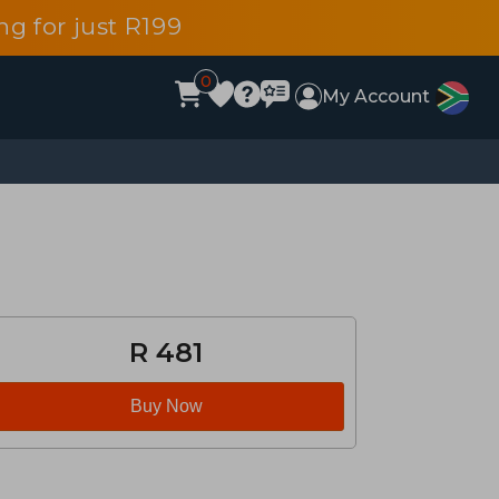
g for just R199
0
My Account
R 481
Buy Now