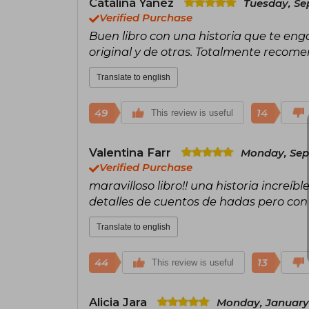
Catalina Yáñez
Tuesday, Se
Verified Purchase
Buen libro con una historia que te e
original y de otras. Totalmente recom
Translate to english
49
14
This review is useful
Valentina Farr
Monday, Sep
Verified Purchase
maravilloso libro!! una historia increíb
detalles de cuentos de hadas pero con
Translate to english
44
13
This review is useful
Alicia Jara
Monday, January 