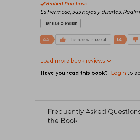
Verified Purchase
Es hermoso, sus hojas y diseños. Realm
Translate to english
44
14
This review is useful
Load more book reviews
Have you read this book?
Login
to ad
Frequently Asked Question
the Book