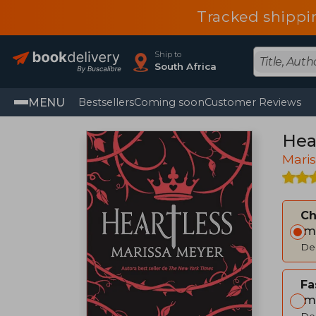
Tracked shippi
Ship to
South Africa
MENU
Bestsellers
Coming soon
Customer Reviews
Hear
Mari
C
Im
Del
Fa
Im