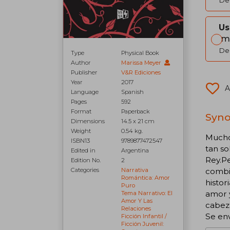
Del
Us
Im
Del
Type
Physical Book
Author
Marissa Meyer
Publisher
V&R Ediciones
Year
2017
A
Language
Spanish
Pages
592
Format
Paperback
Syno
Dimensions
14.5 x 21 cm
Weight
0.54 kg.
Mucho 
ISBN13
9789877472547
tan so
Edited in
Argentina
Rey.Pe
Edition No.
2
combin
Categories
Narrativa
Romántica: Amor
histor
Puro
amor y
Tema Narrativo: El
Amor Y Las
cabez
Relaciones
Se env
Ficción Infantil /
Ficción Juvenil: