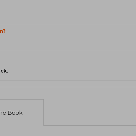
n?
ack.
the Book