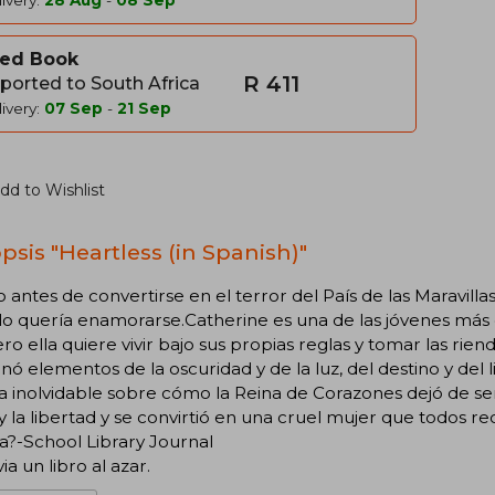
ivery:
28 Aug
-
08 Sep
ed Book
R 411
ported to South Africa
ivery:
07 Sep
-
21 Sep
dd to Wishlist
psis "Heartless (in Spanish)"
antes de convertirse en el terror del País de las Maravilla
lo quería enamorarse.Catherine es una de las jóvenes más d
ro ella quiere vivir bajo sus propias reglas y tomar las ri
ó elementos de la oscuridad y de la luz, del destino y del l
ia inolvidable sobre cómo la Reina de Corazones dejó de s
 la libertad y se convirtió en una cruel mujer que todos re
a?-School Library Journal
ia un libro al azar.