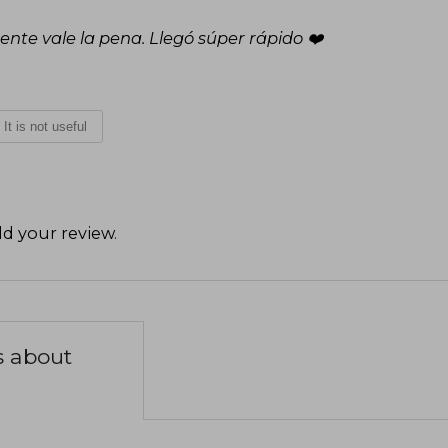
ente vale la pena. Llegó súper rápido ❤️
It is not useful
d your review
.
s about