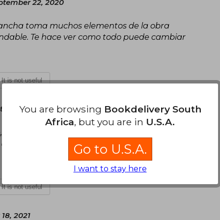
ptember 22, 2020
ngancha toma muchos elementos de la obra
endable. Te hace ver como todo puede cambiar
It is not useful
You are browsing
Bookdelivery South
tember 21, 2020
Africa
, but you are in
U.S.A.
le, con una narrativa encantadora, llena de
 un toque amargo y misterioso.
Go to U.S.A.
I want to stay here
It is not useful
18, 2021