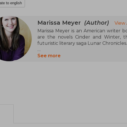
ate to english
Marissa Meyer
(Author)
View 
Marissa Meyer is an American writer 
are the novels Cinder and Winter, t
futuristic literary saga Lunar Chronicles.
Meyer was born in Tacoma and attende
See more
she graduated in creative writing. Be
book editor for five years and wrote fi
Moon under the pseudonym Alicia Blad
Meyer claims she was inspired to write 
contest in 2008, where she entered wit
in Boots.