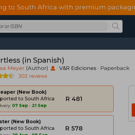
ng to South Africa with premium packagin
tless (in Spanish)
ssa Meyer
(Author)
·
V&R Ediciones
· Paperback
302 reviews
heaper
New Book
R 481
ported to South Africa
ivery:
07 Sep
-
21 Sep
ster
New Book
R 578
ported to South Africa