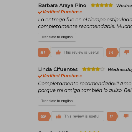
Barbara Araya Pino
Wednes
Verified Purchase
La entrega fue en el tiempo estipulado, 
completamente recomendable. Muchas
Translate to english
81
14
This review is useful
Linda Cifuentes
Wednesday
Verified Purchase
Completamente recomendado!!!! Ame es
porque mi amiga también lo quiso. Bella 
Translate to english
69
11
This review is useful