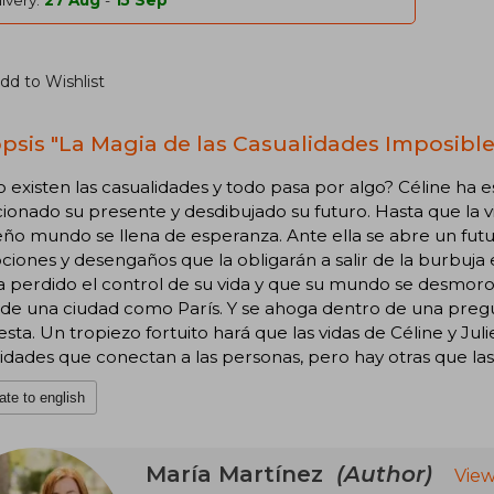
ivery:
27 Aug
-
15 Sep
dd to Wishlist
psis "La Magia de las Casualidades Imposible
no existen las casualidades y todo pasa por algo? Céline h
ionado su presente y desdibujado su futuro. Hasta que la 
o mundo se llena de esperanza. Ante ella se abre un futu
iones y desengaños que la obligarán a salir de la burbuja e
 perdido el control de su vida y que su mundo se desmorona.
s de una ciudad como París. Y se ahoga dentro de una pre
sta. Un tropiezo fortuito hará que las vidas de Céline y Ju
idades que conectan a las personas, pero hay otras que l
ate to english
María Martínez
(Author)
View