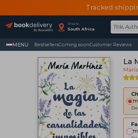
Tracked shippi
Ship to
South Africa
MENU
Bestsellers
Coming soon
Customer Reviews
La 
Marí
C
Im
Del
Fa
Im