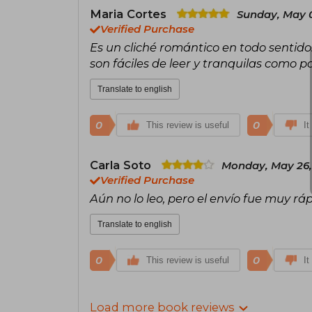
Maria Cortes
Sunday, May 
Verified Purchase
Es un cliché romántico en todo sentido
son fáciles de leer y tranquilas como pa
Translate to english
0
0
This review is useful
It
Carla Soto
Monday, May 26,
Verified Purchase
Aún no lo leo, pero el envío fue muy rá
Translate to english
0
0
This review is useful
It
Load more book reviews