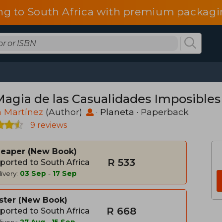
ng to South Africa with premium packagin
Magia de las Casualidades Imposibles 
a Martínez
(Author)
·
Planeta
· Paperback
9 reviews
heaper
New Book
R 533
ported to South Africa
ivery:
03 Sep
-
17 Sep
ster
New Book
R 668
ported to South Africa