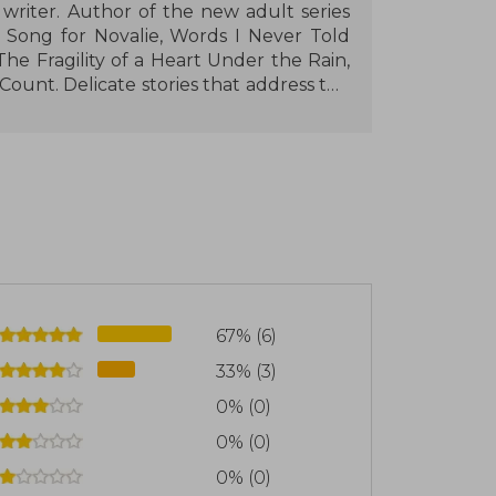
 writer. Author of the new adult series
A Song for Novalie, Words I Never Told
he Fragility of a Heart Under the Rain,
unt. Delicate stories that address the
uch as family and identity. She loves
music. Lately, she enjoys her new hobby
67% (6)
33% (3)
0% (0)
0% (0)
0% (0)