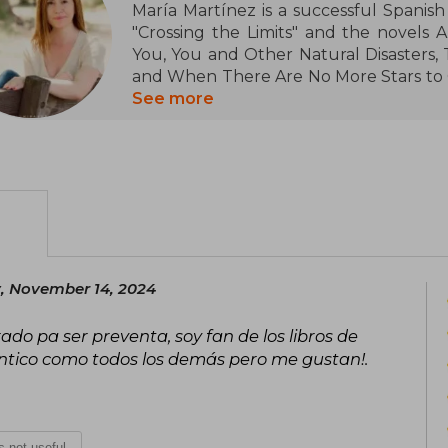
María Martínez is a successful Spanish
"Crossing the Limits" and the novels 
You, You and Other Natural Disasters, T
and When There Are No More Stars to Co
complexity of emotions, and themes s
See more
spending time with friends, books, and 
for K-pop and Korean culture.
, November 14, 2024
ado pa ser preventa, soy fan de los libros de
ntico como todos los demás pero me gustan!.
is not useful