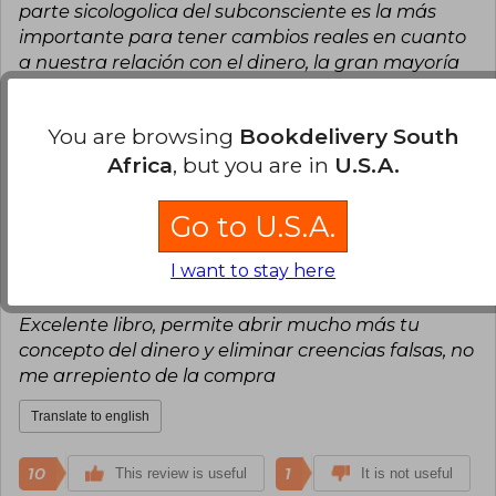
parte sicologolica del subconsciente es la más
importante para tener cambios reales en cuanto
a nuestra relación con el dinero, la gran mayoría
la olvidan, este libro cubre todos estos aspectos.
Translate to english
You are browsing
Bookdelivery South
Africa
, but you are in
U.S.A.
24
1
This review is useful
It is not useful
Go to U.S.A.
Jhony Cepeda
Tuesday, October 04,
I want to stay here
2022
Verified Purchase
Excelente libro, permite abrir mucho más tu
concepto del dinero y eliminar creencias falsas, no
me arrepiento de la compra
Translate to english
10
1
This review is useful
It is not useful