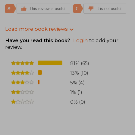
8
1
This review is useful
It is not useful
Load more book reviews
Have you read this book?
Login
to add your
review
.
81% (65)
13% (10)
5% (4)
1% (1)
0% (0)