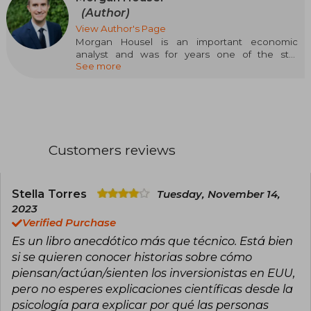
(Author)
View Author's Page
Morgan Housel is an important economic
analyst and was for years one of the star
See more
columnists of the Wall Street Journal. He is an
expert in Behavioral Investing and a partner at
The Collaborative Fund, a venture capital firm
that supports young companies making
advancements in the world. He has been a two-
time winner of the Best in Business Award, as
well as a two-time finalist for the Gerald Loeb
Customers reviews
Award, accolades that recognize excellence in
journalism in the fields of business, finance, and
economics.
Stella Torres
Tuesday, November 14,
2023
Verified Purchase
Es un libro anecdótico más que técnico. Está bien
si se quieren conocer historias sobre cómo
piensan/actúan/sienten los inversionistas en EUU,
pero no esperes explicaciones científicas desde la
psicología para explicar por qué las personas