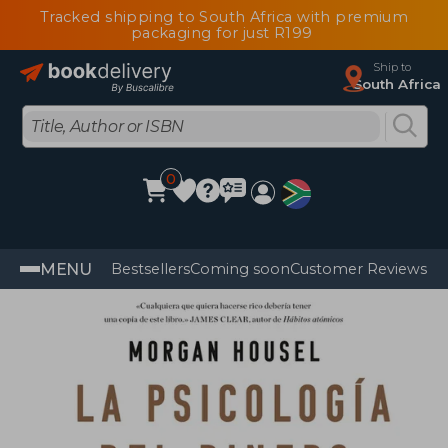
Tracked shipping to South Africa with premium
packaging for just R199
Ship to
South Africa
0
MENU
Bestsellers
Coming soon
Customer Reviews