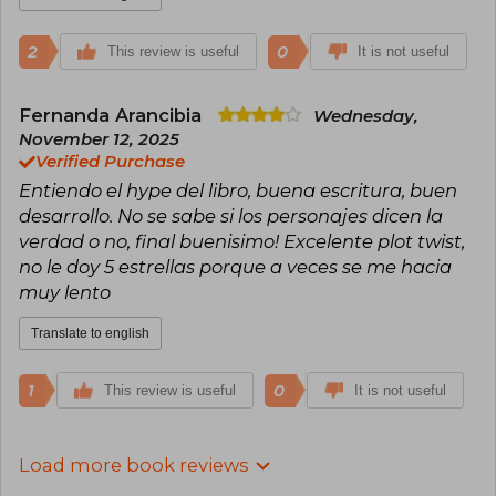
2
0
This review is useful
It is not useful
Fernanda Arancibia
Wednesday,
November 12, 2025
Verified Purchase
Entiendo el hype del libro, buena escritura, buen
desarrollo. No se sabe si los personajes dicen la
verdad o no, final buenisimo! Excelente plot twist,
no le doy 5 estrellas porque a veces se me hacia
muy lento
Translate to english
1
0
This review is useful
It is not useful
Load more book reviews