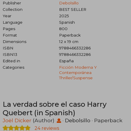
Publisher
Debolsillo
Collection
BEST SELLER
Year
2025
Language
Spanish
Pages
800
Format
Paperback
Dimensions
12 x 19 cm
ISBN
9788466332286
ISBN13
9788466332286
Edited in
España
Categories
Ficción Moderna Y
Contemporánea
Thriller/suspense
La verdad sobre el caso Harry
Quebert (in Spanish)
Joël Dicker
(Author)
·
Debolsillo
· Paperback
24 reviews