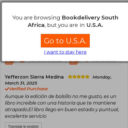
Aldair Briceño Albarracin
Friday, June
19, 2020
You are browsing
Bookdelivery South
Verified Purchase
Africa
, but you are in
U.S.A.
Llegó en perfecto estado y muy puntual , ¡
excelente servicio !
Go to U.S.A.
Translate to english
I want to stay here
2
0
This review is useful
It is not useful
Yefferzon Sierra Medina
Monday,
March 31, 2025
Verified Purchase
Aunque la edición de bolsillo no me gusto, es un
libro increible con una historia que te mantiene
atrapado.El libro llego en buen estado y puntual,
excelente servicio
Translate to english