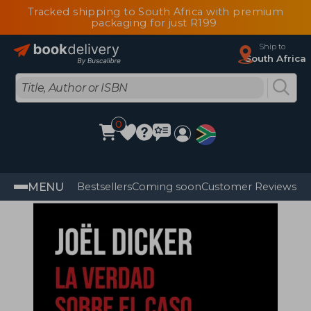
Tracked shipping to South Africa with premium
packaging for just R199
Ship to
South Africa
0
MENU
Bestsellers
Coming soon
Customer Reviews