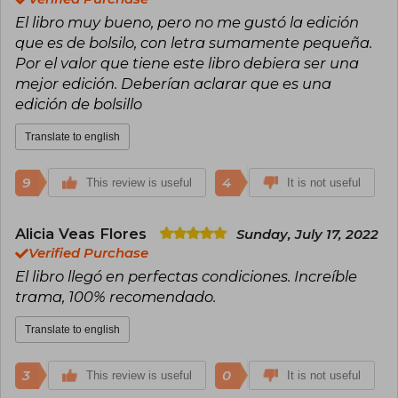
suspense.
El libro muy bueno, pero no me gustó la edición
que es de bolsilo, con letra sumamente pequeña.
Por el valor que tiene este libro debiera ser una
mejor edición. Deberían aclarar que es una
edición de bolsillo
Translate to english
9
4
This review is useful
It is not useful
Alicia Veas Flores
Sunday, July 17, 2022
Verified Purchase
El libro llegó en perfectas condiciones. Increíble
trama, 100% recomendado.
Translate to english
3
0
This review is useful
It is not useful