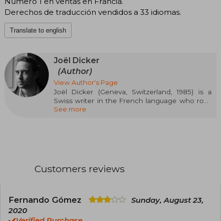
Número 1 en ventas en Francia.
Derechos de traducción vendidos a 33 idiomas.
Translate to english
Joël Dicker
(Author)
View Author's Page
Joël Dicker (Geneva, Switzerland, 1985) is a
Swiss writer in the French language who rose
See more
to international fame with La verdad sobre el
caso Harry Quebert (2012), an editorial
phenomenon translated into more than 30
languages that established him as a master of
the literary thriller. Educated in Law at the
University of Geneva after studying Playwriting
in Paris, Dicker debuted with Los últimos días de
Customers reviews
nuestros padres (2010), but it was the Goncourt
des Lycéens Prize and the Grand Prize of the
French Academy for Harry Quebert that
catapulted him to success. His narrative is
Fernando Gómez
Sunday, August 23,
characterized by ingenious twists, complex
2020
structures, and the creation of addictive
Verified Purchase