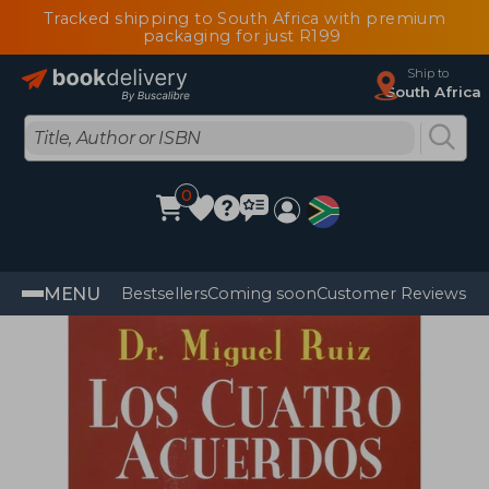
Tracked shipping to South Africa with premium
packaging for just R199
Ship to
South Africa
0
MENU
Bestsellers
Coming soon
Customer Reviews