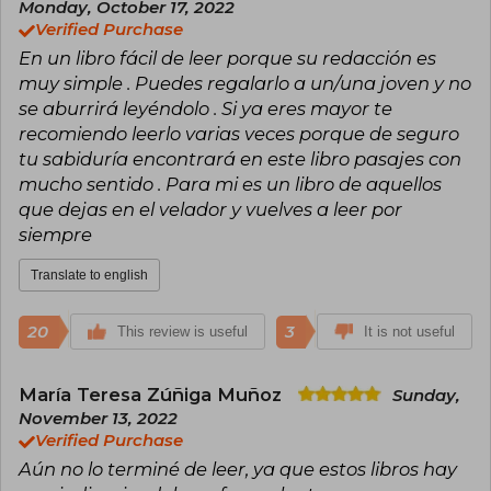
2) Don't take anything personally.
Monday, October 17, 2022
3) Don't make assumptions.
Verified Purchase
4) Always do your best.
En un libro fácil de leer porque su redacción es
muy simple . Puedes regalarlo a un/una joven y no
se aburrirá leyéndolo . Si ya eres mayor te
recomiendo leerlo varias veces porque de seguro
tu sabiduría encontrará en este libro pasajes con
mucho sentido . Para mi es un libro de aquellos
que dejas en el velador y vuelves a leer por
siempre
Translate to english
20
3
This review is useful
It is not useful
María Teresa Zúñiga Muñoz
Sunday,
November 13, 2022
Verified Purchase
Aún no lo terminé de leer, ya que estos libros hay