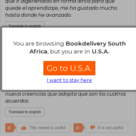
que ir digeriendolo en forma lenta para que
quede el aprendizaje, me ha gustado mucho
hasta donde he avanzado.
Translate to english
7
0
This review is useful
It is not useful
You are browsing
Bookdelivery South
Africa
, but you are in
U.S.A.
Jesus Joel Gonzalez
Thursday,
November 10, 2022
Go to U.S.A.
Verified Purchase
Es un libro que de ayuda tener armonía con tu
I want to stay here
diálogo interno y el de los temas en base cuatro
nueva creencias que adopta que son los cuatros
acuerdos
Translate to english
6
0
This review is useful
It is not useful