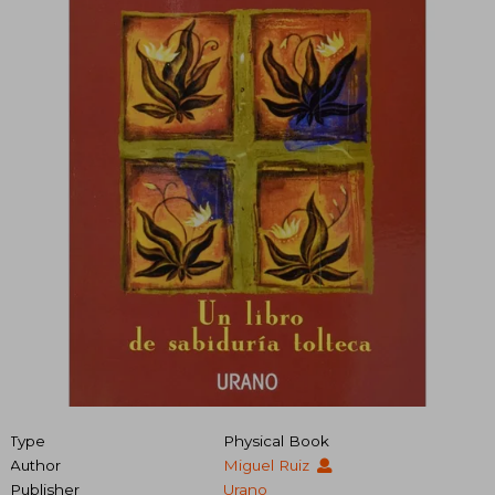
Type
Physical Book
Author
Miguel Ruiz
Publisher
Urano