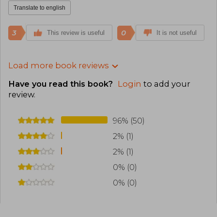
Translate to english
3
0
This review is useful
It is not useful
Load more book reviews
Have you read this book?
Login
to add your
review
.
96% (50)
2% (1)
2% (1)
0% (0)
0% (0)