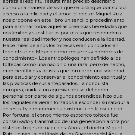
abraza el espíritu, resulta más preciso describirlo
como una manera de vivir que se distingue por su fácil
acceso a la felicidad y el amor. El doctor Miguel Ruiz
nos propone en este libro un sencillo procedimiento
para eliminar todas aquellas creencias heredadas que
nos limitan y substituirlas por otras que responden a
nuestra realidad interior y nos conducen a la libertad.
Hace miles de años los toltecas eran conocidos en
todo el sur de México como «mujeres y hombres de
conocimiento». Los antropólogos han definido a los
toltecas como una nación o una raza, pero de hecho,
eran científicos y artistas que formaron una sociedad
para estudiar y conservar el conocimiento espiritual y
las prácticas de sus antepasados. La conquista
europea, unida a un agresivo abuso del poder
personal por parte de algunos aprendices, hizo que
los naguales se vieran forzados a esconder su sabiduría
ancestral y a mantener su existencia en la oscuridad.
Por fortuna, el conocimiento esotérico tolteca fue
conservado y transmitido de una generación a otra por
distintos linajes de naguales. Ahora, el doctor Miguel
Ruiz, un nagual del linaje de los Guerreros del Águila,