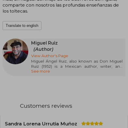
comparte con nosotros las profundas enseñanzas de
los toltecas.
Translate to english
Miguel Ruiz
(Author)
View Author's Page
Miguel Ángel Ruiz, also known as Don Miguel
Ruiz (1952) is a Mexican author, writer, and
See more
speaker on spiritualist or neo-shamanic topics
influenced by the Peruvian Carlos Castañeda.
His most influential work is The Four
Agreements. It was published in 1997 and has
sold about 4 million copies.1 It was featured on
the Oprah television show.2
Customers reviews
The Four Agreements are:
1) Be impeccable with your words.
Sandra Lorena Urrutia Muñoz