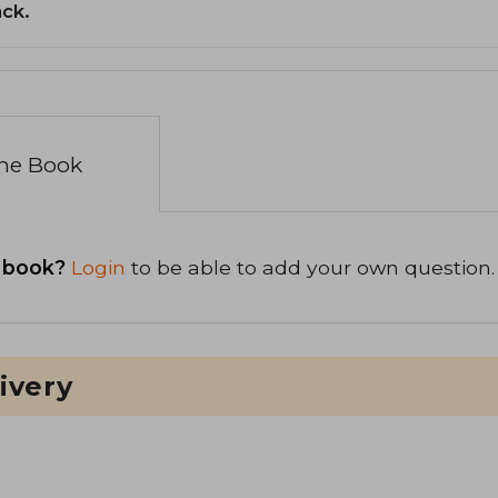
ack.
the Book
 book?
Login
to be able to add your own question.
ivery