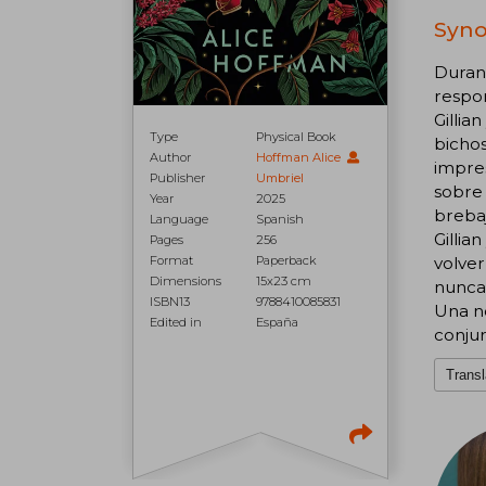
Syno
Durant
respon
Gillia
Type
Physical Book
bichos
Author
Hoffman Alice
impres
Publisher
Umbriel
sobre 
Year
2025
brebaj
Language
Spanish
Gillia
Pages
256
volver
Format
Paperback
Dimensions
15x23 cm
nunca
ISBN13
9788410085831
Una no
Edited in
España
conjur
Transl