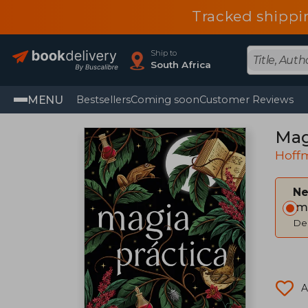
Tracked shippi
Ship to
South Africa
MENU
Bestsellers
Coming soon
Customer Reviews
Mag
Hoff
Ne
Im
Del
A