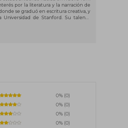
erés por la literatura y la narración de
 donde se graduó en escritura creativa, y
 Universidad de Stanford. Su talento
 cuando comenzó a publicar relatos en
a mezcla de lo real y lo mágico. En sus
s se integran con la vida cotidiana,
Su primera novela, Property Of (1977),
olífica. Sin embargo, alcanzó fama
5), una historia sobre dos hermanas con
 tragedia y la herencia familiar.
 escrito tanto para adultos como para
eranza, la identidad, la pérdida y el
0% (0)
ada y su imaginación profunda la han
0% (0)
ueridas de la narrativa contemporánea
0% (0)
0% (0)