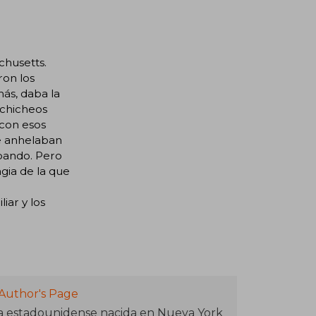
chusetts.
ron los
ás, daba la
uchicheos
 con esos
ue anhelaban
capando. Pero
agia de la que
iar y los
Author's Page
a estadounidense nacida en Nueva York