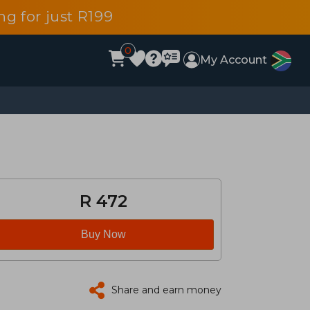
g for just R199
0
My Account
R 472
Buy Now
Share and earn money