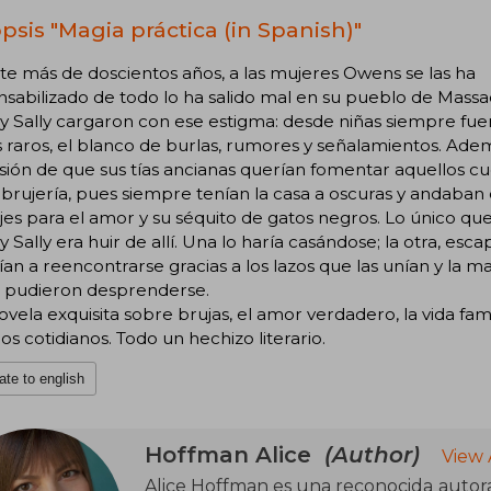
psis "Magia práctica (in Spanish)"
e más de doscientos años, a las mujeres Owens se las ha
sabilizado de todo lo ha salido mal en su pueblo de Massa
n y Sally cargaron con ese estigma: desde niñas siempre fue
 raros, el blanco de burlas, rumores y señalamientos. Adem
ión de que sus tías ancianas querían fomentar aquellos c
brujería, pues siempre tenían la casa a oscuras y andaban
es para el amor y su séquito de gatos negros. Lo único q
n y Sally era huir de allí. Una lo haría casándose; la otra, es
ían a reencontrarse gracias a los lazos que las unían y la m
 pudieron desprenderse.
vela exquisita sobre brujas, el amor verdadero, la vida famil
os cotidianos. Todo un hechizo literario.
ate to english
Hoffman Alice
(Author)
View 
Alice Hoffman es una reconocida autor