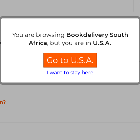
You are browsing
Bookdelivery South
s about
Africa
, but you are in
U.S.A.
Go to U.S.A.
I want to stay here
n?