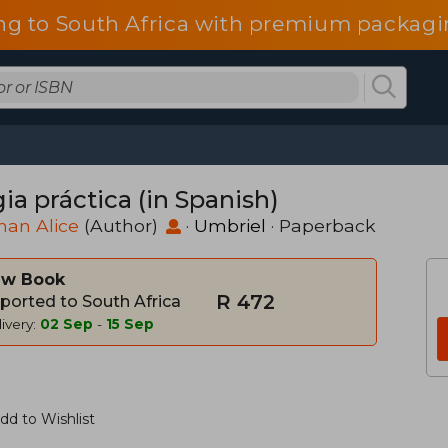
ng to South Africa with premium packagin
ia práctica (in Spanish)
man Alice
(Author)
·
Umbriel
· Paperback
w Book
R 472
ported to South Africa
ivery:
02 Sep
-
15 Sep
dd to Wishlist