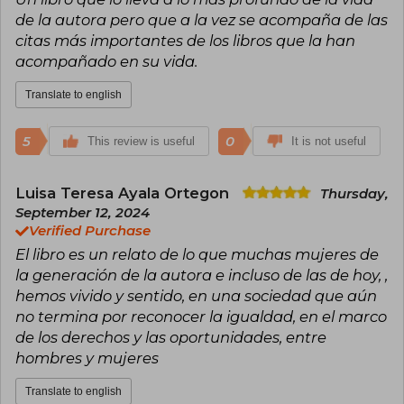
Alfaguara. She has won the National Poetry
de la autora pero que a la vez se acompaña de las
Prize awarded by the Colombian Institute of
citas más importantes de los libros que la han
Culture (Colcultura), in 1994; in 2011, the Casa de
acompañado en su vida.
América Poetry Prize of Madrid; in 2012, in
Aguascalientes, Mexico, the Víctor Sandoval
Translate to english
Award; in 2014, the José Lezama Lima Award
from Casa de las Américas, and in 2016, the
Generación del 27 Prize, in Málaga.
5
0
This review is useful
It is not useful
Luisa Teresa Ayala Ortegon
Thursday,
September 12, 2024
Verified Purchase
El libro es un relato de lo que muchas mujeres de
la generación de la autora e incluso de las de hoy, ,
hemos vivido y sentido, en una sociedad que aún
no termina por reconocer la igualdad, en el marco
de los derechos y las oportunidades, entre
hombres y mujeres
Translate to english