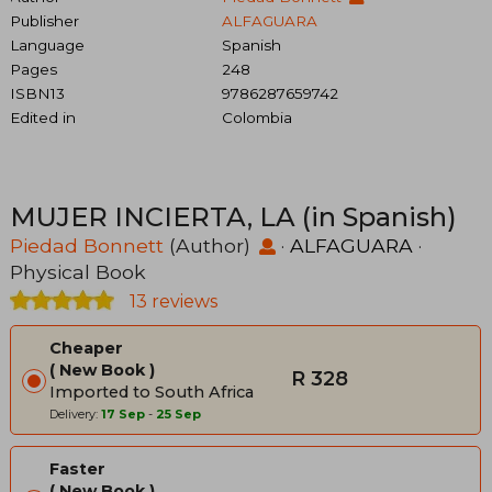
Publisher
ALFAGUARA
Language
Spanish
Pages
248
ISBN13
9786287659742
Edited in
Colombia
MUJER INCIERTA, LA (in Spanish)
Piedad Bonnett
(Author)
·
ALFAGUARA
·
Physical Book
13 reviews
Cheaper
New Book
R 328
Imported to South Africa
Delivery:
17 Sep
-
25 Sep
Faster
New Book