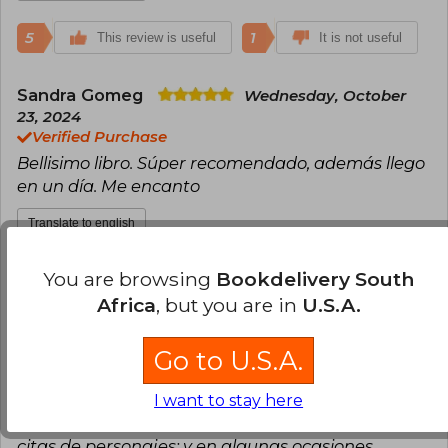
5
1
This review is useful
It is not useful
Sandra Gomeg
Wednesday, October
23, 2024
Verified Purchase
Bellisimo libro. Súper recomendado, además llego
en un día. Me encanto
Translate to english
4
0
This review is useful
It is not useful
You are browsing
Bookdelivery South
Africa
, but you are in
U.S.A.
Carlos Garcia
Sunday, September 29,
2024
Go to U.S.A.
Verified Purchase
Recomiendo su lectura. Es un libro muy bien
I want to stay here
escrito, no aburre, con mucho detalle histórico y
citas de personajes; y en algunas ocasiones