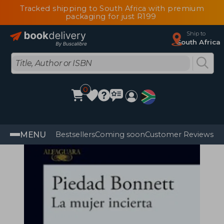
Tracked shipping to South Africa with premium
packaging for just R199
Ship to
South Africa
0
MENU
Bestsellers
Coming soon
Customer Reviews