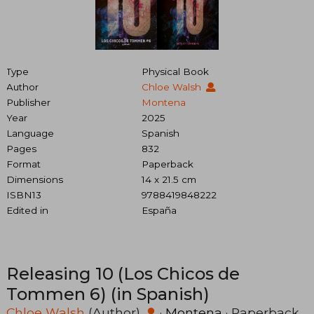
Type
Physical Book
Author
Chloe Walsh
Publisher
Montena
Year
2025
Language
Spanish
Pages
832
Format
Paperback
Dimensions
14 x 21.5 cm
ISBN13
9788419848222
Edited in
España
Releasing 10 (Los Chicos de
Tommen 6) (in Spanish)
Chloe Walsh
(Author)
·
Montena
· Paperback