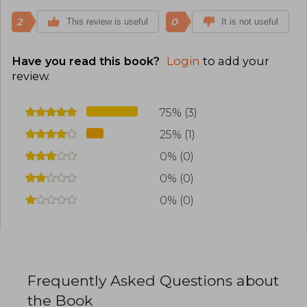
2
0
This review is useful
It is not useful
Have you read this book?
Login
to add your
review
.
75% (3)
25% (1)
0% (0)
0% (0)
0% (0)
Frequently Asked Questions about
the Book