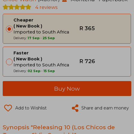
4 reviews
Cheaper
New Book
R 365
Imported to South Africa
Delivery:
17 Sep
-
25 Sep
Faster
New Book
R 726
Imported to South Africa
Delivery:
02 Sep
-
15 Sep
Buy Now
Add to Wishlist
Share and earn money
Synopsis "Releasing 10 (Los Chicos de