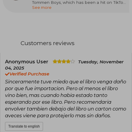
Tommen Boys, which has been a hit on TikTok,
See more
Goodreads, and Amazon. She has been writing
contemporary romance for a decade, both
young adult and new adult, and her books have
been translated into multiple languages. She is
a great lover of animals, music, and TV series, but
what she enjoys most is spending time with her
family. She is a strong advocate for mental
Customers reviews
health. She lives in Cork (Ireland) with her family.
Anonymous User
Tuesday, November
04, 2025
Verified Purchase
Sinceramente tuve miedo que el libro venga daño
por que fue importacion. Pero al menos el libro
vino bien, mas cuando habia estado tanto
esperando por ese libro. Pero recomendaria
envolver tambien debajo del libro un carton como
aveces viene para protejerlo mas sin daños.
Translate to english