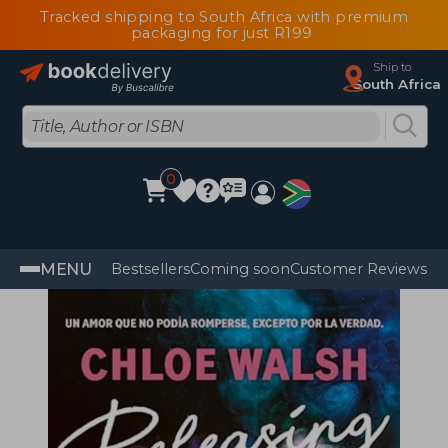
Tracked shipping to South Africa with premium
packaging for just R199
Ship to
South Africa
0
MENU
Bestsellers
Coming soon
Customer Reviews