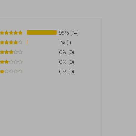
traiciones y una creciente atracción
 varios volúmenes, con el primer tomo
or Norma Editorial.
99% (74)
1% (1)
0% (0)
0% (0)
0% (0)