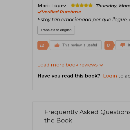
Marii López
Thursday, Marc
Verified Purchase
Estoy tan emocionada por que llegue, 
Translate to english
12
0
This review is useful
I
Load more book reviews
Have you read this book?
Login
to ad
Frequently Asked Question
the Book