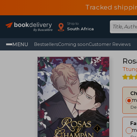
Tracked shippi
Ship to
South Africa
MENU
Bestsellers
Coming soon
Customer Reviews
Ros
Ttun
C
Im
Del
Fa
Im