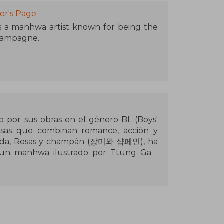
or's Page
 a manhwa artist known for being the
Champagne.
o por sus obras en el género BL (Boys'
nsas que combinan romance, acción y
ocida, Rosas y champán (장미와 샴페인), ha
un manhwa ilustrado por Ttung Gae,
formas digitales y siendo traducida a
gado que se ve envuelto en una batalla
 recibe la inesperada ayuda de Caesar
un poderoso grupo mafioso. Juntos, se