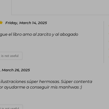
enfrentan a un mundo de violencia, 
mutua. La serie ha sido publicada en
lanzado en marzo de 2025 en español p
Friday, March 14, 2025
ue el libro amo al zarcito y al abogado
t is not useful
 March 26, 2025
s ilustraciones súper hermosas. Súper contenta
por ayudarme a conseguir mis manhwas :)
It is not useful