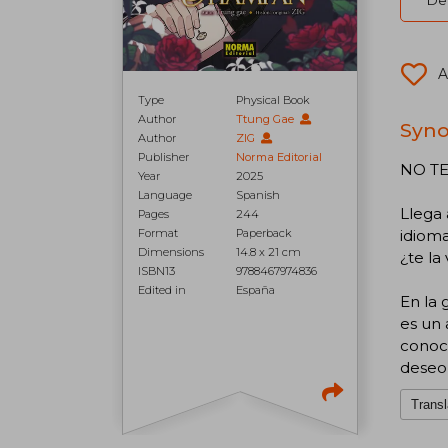
Del
A
Type
Physical Book
Author
Ttung Gae
Syno
Author
ZIG
Publisher
Norma Editorial
NO TE
Year
2025
Language
Spanish
Llega 
Pages
244
Format
Paperback
idioma
Dimensions
14.8 x 21 cm
¿te la
ISBN13
9788467974836
Edited in
España
En la 
es un 
conoci
deseo,
Transl