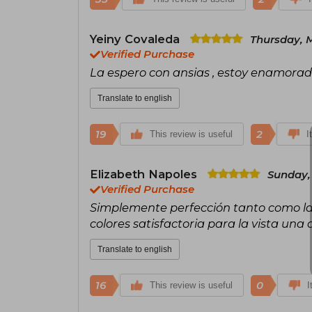
Yeiny Covaleda
Thursday, M
Verified Purchase
La espero con ansias , estoy enamora
Translate to english
19
2
This review is useful
I
Elizabeth Napoles
Sunday,
Verified Purchase
Simplemente perfección tanto como la h
colores satisfactoria para la vista una 
Translate to english
16
0
This review is useful
I