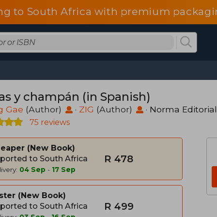
ng to South Africa with premium packagin
as y champán (in Spanish)
g Gae
(Author)
·
ZIG
(Author)
·
Norma Editorial
75 reviews
heaper
New Book
R 478
ported to South Africa
ivery:
04 Sep
-
17 Sep
ster
New Book
R 499
ported to South Africa