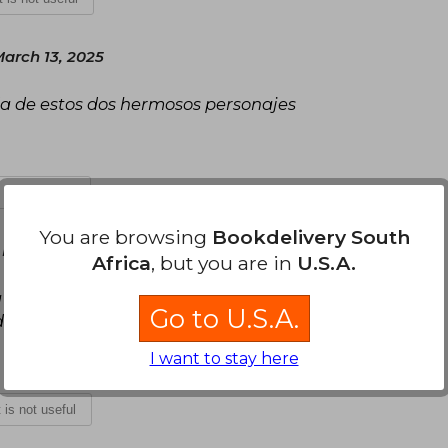
arch 13, 2025
da de estos dos hermosos personajes
t is not useful
You are browsing
Bookdelivery South
 March 16, 2025
Africa
, but you are in
U.S.A.
istoria desarrolla y la ilustración una gama de
Go to U.S.A.
de mis historias favoritas
I want to stay here
t is not useful