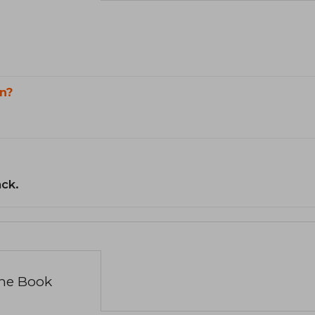
n?
ack.
the Book