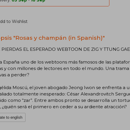
ivery:
03 Sep
-
16 Sep
dd to Wishlist
psis "Rosas y champán (in Spanish)"
 PIERDAS EL ESPERADO WEBTOON DE ZIG Y TTUNG GAE
a España uno de los webtoons más famosos de las plataform
s y con millones de lectores en todo el mundo. Una trama r
 vas a perder?
gélida Moscú, el joven abogado Jeong Iwon se enfrenta a u
aliado totalmente inesperado: César Alexandrovitch Sergu
do como “zar”. Entre ambos pronto se desarrolla un tortuo
 ¿quién será el primero en ceder a su ardiente atracción?
ate to english