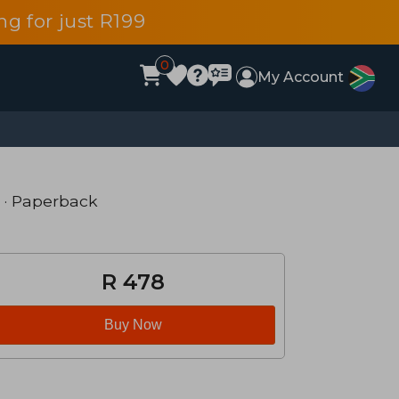
g for just R199
0
My Account
· Paperback
R 478
Buy Now