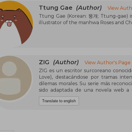
Ttung Gae
(Author)
View Auth
Ttung Gae (Korean: 뚱개; Ttung-gae) is
illustrator of the manhwa Roses and 
ZIG
(Author)
View Author's Page
ZIG es un escritor surcoreano conocid
Love), destacándose por tramas inte
dilemas morales. Su serie más recon
sido adaptada de una novela web a 
alcanzando gran popularidad en plata
Translate to english
varios idiomas.
La historia sigue a Jeong Iwon, un abo
legal aparentemente perdida hasta que
Alexandrovich Sergeyev, heredero de 