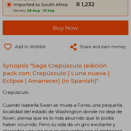
R 1,232
Imported to South Africa
Delivery:
28 Aug
-
10 Sep
Buy Now
Add to Wishlist
Share and earn money
Synopsis "Saga Crepúsculo (edición
pack con: Crepúsculo | Luna nueva |
Eclipse | Amanecer) (in Spanish)"
Crepúsculo
Cuando Isabella Swan se muda a Forks, una pequeña
localidad del estado de Washington donde no deja de
llover, piensa que es lo más aburrido que le podía
haber ocurrido. Pero su vida da un giro excitante y
aterrador una vez que se encuentra con el misterioso