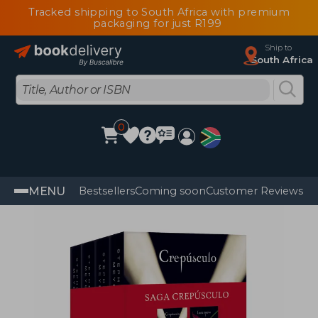
Tracked shipping to South Africa with premium
packaging for just R199
Ship to
South Africa
0
MENU
Bestsellers
Coming soon
Customer Reviews