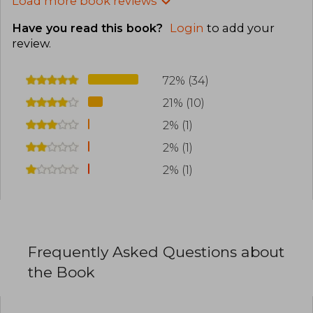
Load more book reviews
Have you read this book?
Login
to add your
review
.
72% (34)
21% (10)
2% (1)
2% (1)
2% (1)
Frequently Asked Questions about
the Book