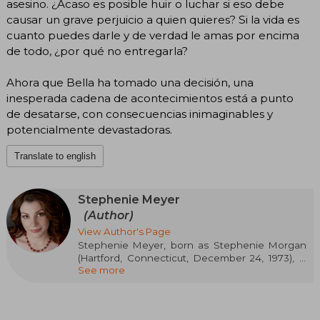
asesino. ¿Acaso es posible huir o luchar si eso debe
causar un grave perjuicio a quien quieres? Si la vida es
cuanto puedes darle y de verdad le amas por encima
de todo, ¿por qué no entregarla?
Ahora que Bella ha tomado una decisión, una
inesperada cadena de acontecimientos está a punto
de desatarse, con consecuencias inimaginables y
potencialmente devastadoras.
Translate to english
Stephenie Meyer
(Author)
View Author's Page
Stephenie Meyer, born as Stephenie Morgan
(Hartford, Connecticut, December 24, 1973), is
See more
an American writer and film producer known for
being the author of the Twilight Saga (which
includes the novels Twilight, New Moon, Eclipse,
Breaking Dawn, and Midnight Sun)