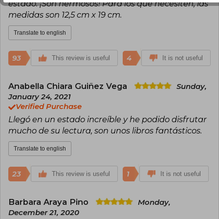
estado. ¡Son hermosos! Para los que necesiten, las
medidas son 12,5 cm x 19 cm.
Translate to english
93
4
This review is useful
It is not useful
Anabella Chiara Guiñez Vega
Sunday,
January 24, 2021
Verified Purchase
Llegó en un estado increíble y he podido disfrutar
mucho de su lectura, son unos libros fantásticos.
Translate to english
23
1
This review is useful
It is not useful
Barbara Araya Pino
Monday,
December 21, 2020