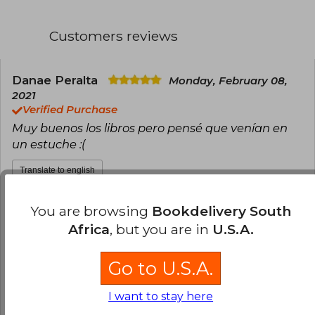
Customers reviews
Danae Peralta
Monday, February 08,
2021
Verified Purchase
Muy buenos los libros pero pensé que venían en
un estuche :(
Translate to english
106
7
This review is useful
You are browsing
Bookdelivery South
Africa
, but you are in
U.S.A.
It is not useful
Go to U.S.A.
Natalia Sosa
Friday, April 09, 2021
Verified Purchase
I want to stay here
Llegaron en la fecha estipulada y en perfecto