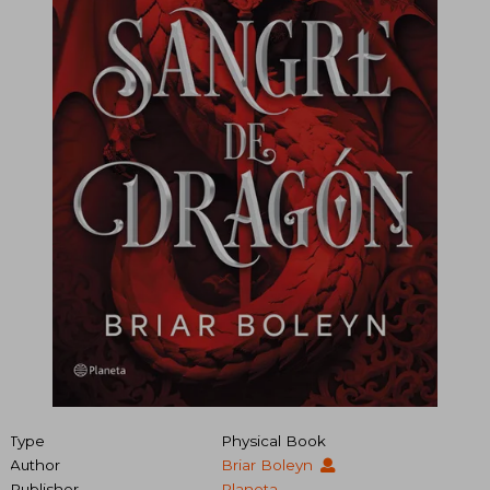
Type
Physical Book
Author
Briar Boleyn
Publisher
Planeta