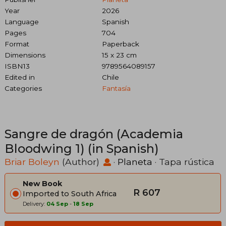
Year
2026
Language
Spanish
Pages
704
Format
Paperback
Dimensions
15 x 23 cm
ISBN13
9789564089157
Edited in
Chile
Categories
Fantasía
Sangre de dragón (Academia
Bloodwing 1) (in Spanish)
Briar Boleyn
(Author)
·
Planeta
· Tapa rústica
New Book
R 607
Imported to South Africa
Delivery:
04 Sep
-
18 Sep