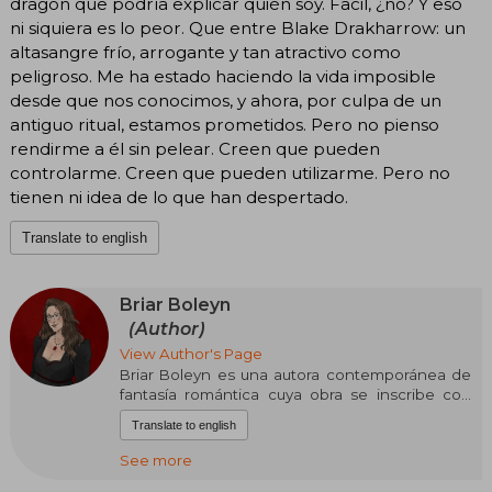
dragón que podría explicar quién soy. Facil, ¿no? Y eso
ni siquiera es lo peor. Que entre Blake Drakharrow: un
altasangre frío, arrogante y tan atractivo como
peligroso. Me ha estado haciendo la vida imposible
desde que nos conocimos, y ahora, por culpa de un
antiguo ritual, estamos prometidos. Pero no pienso
rendirme a él sin pelear. Creen que pueden
controlarme. Creen que pueden utilizarme. Pero no
tienen ni idea de lo que han despertado.
Translate to english
Briar Boleyn
(Author)
View Author's Page
Briar Boleyn es una autora contemporánea de
fantasía romántica cuya obra se inscribe con
decisión en el territorio de la romantasy:
Translate to english
mundos oscuros, jerarquías letales y vínculos
emocionales tan peligrosos como las criaturas
See more
que los habitan. Su escritura apuesta por ritmos