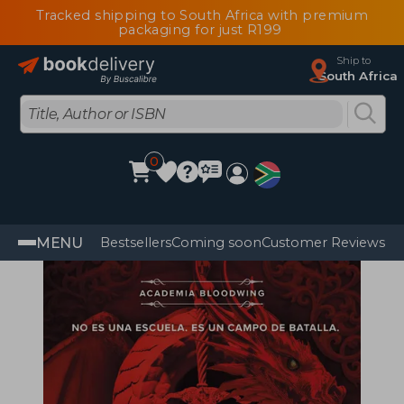
Tracked shipping to South Africa with premium
packaging for just R199
Ship to
South Africa
0
MENU
Bestsellers
Coming soon
Customer Reviews