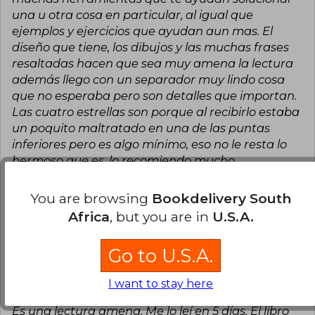
una u otra cosa en particular, al igual que
ejemplos y ejercicios que ayudan aun mas. El
diseño que tiene, los dibujos y las muchas frases
resaltadas hacen que sea muy amena la lectura
además llego con un separador muy lindo cosa
que no esperaba pero son detalles que importan.
Las cuatro estrellas son porque al recibirlo estaba
un poquito maltratado en una de las puntas
inferiores pero es algo mínimo, eso no le resta lo
hermoso que es, lo recomiendo mucho.
Translate to english
You are browsing
Bookdelivery South
Africa
, but you are in
U.S.A.
10
0
This review is useful
It is not useful
Go to U.S.A.
Estefanía Morales
Wednesday, June
05, 2024
I want to stay here
Verified Purchase
Es una lectura amena. Me lo leí en 5 días. El libro