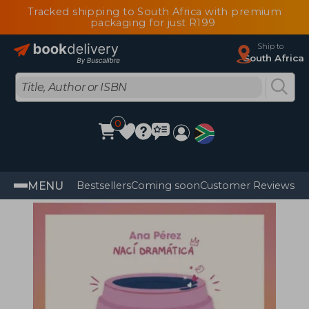
Tracked shipping to South Africa with premium
packaging for just R199
Ship to
South Africa
0
MENU
Bestsellers
Coming soon
Customer Reviews