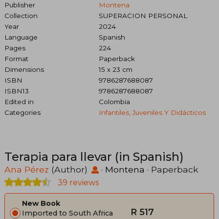
Publisher
Montena
Collection
SUPERACION PERSONAL
Year
2024
Language
Spanish
Pages
224
Format
Paperback
Dimensions
15 x 23 cm
ISBN
9786287688087
ISBN13
9786287688087
Edited in
Colombia
Categories
Infantiles, Juveniles Y Didácticos
Terapia para llevar (in Spanish)
Ana Pérez
(Author)
·
Montena
· Paperback
39 reviews
New Book
R 517
Imported to South Africa