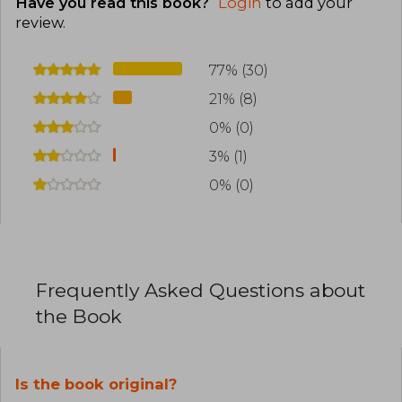
Have you read this book?
Login
to add your
review
.
77% (30)
21% (8)
0% (0)
3% (1)
0% (0)
Frequently Asked Questions about
the Book
Is the book original?