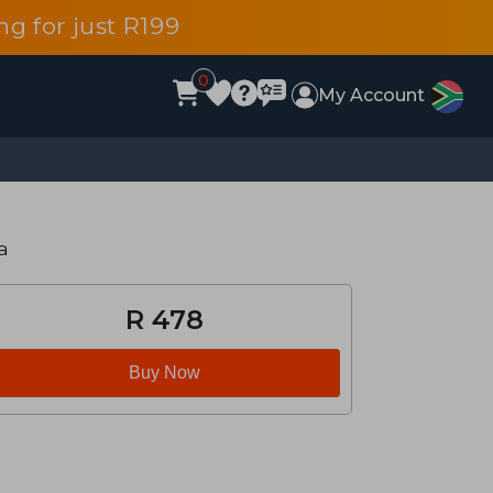
g for just R199
0
My Account
a
R 478
Buy Now