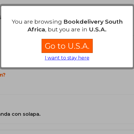
s about
You are browsing
Bookdelivery South
Africa
, but you are in
U.S.A.
Go to U.S.A.
I want to stay here
n?
landa con solapa.