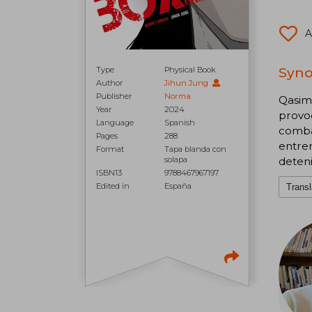
A
Syno
Type
Physical Book
Author
Jihun Jung
Publisher
Norma
Qasim 
Year
2024
provo
Language
Spanish
combat
Pages
288
entren
Format
Tapa blanda con
solapa
deten
ISBN13
9788467967197
Edited in
España
Transl