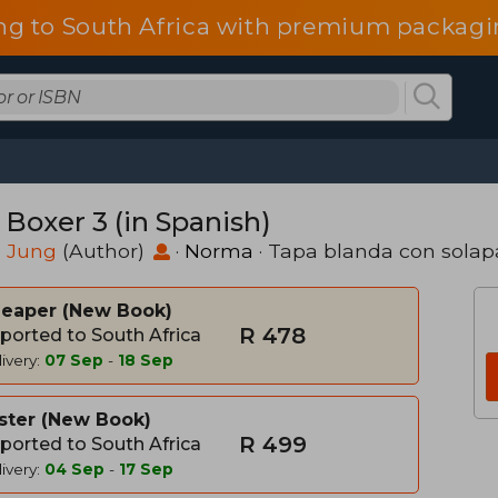
ng to South Africa with premium packagin
 Boxer 3 (in Spanish)
n Jung
(Author)
·
Norma
· Tapa blanda con solap
heaper
New Book
R 478
ported to South Africa
ivery:
07 Sep
-
18 Sep
ster
New Book
R 499
ported to South Africa
ivery:
04 Sep
-
17 Sep