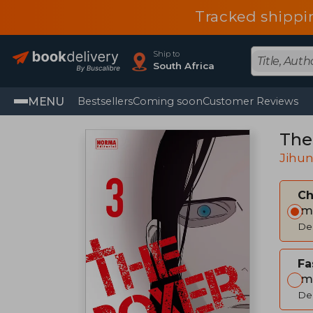
Tracked shippi
Ship to
South Africa
MENU
Bestsellers
Coming soon
Customer Reviews
The
Jihu
C
Im
Del
Fa
Im
Del