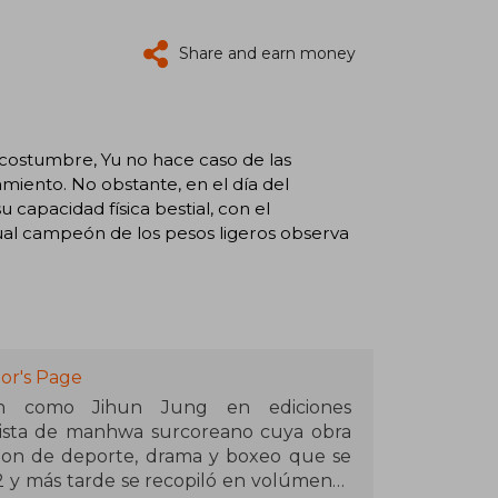
Share and earn money
 costumbre, Yu no hace caso de las
iento. No obstante, en el día del
capacidad física bestial, con el
tual campeón de los pesos ligeros observa
or's Page
én como Jihun Jung en ediciones
nista de manhwa surcoreano cuya obra
on de deporte, drama y boxeo que se
2 y más tarde se recopiló en volúmenes