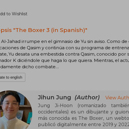
dd to Wishlist
psis "The Boxer 3 (in Spanish)"
Al-Jahad irrumpe en el gimnasio de Yu sin aviso. Como de
caciones de Qasim y continúa con su programa de entrenam
e, Yu desata una embestida contra Qasim, conocido por su 
ador K diciéndole que haga lo que quiera. Mientras, el ac
idamente dicho combate…
ate to english
Jihun Jung
(Author)
View Auth
Jung Ji-Hoon (romanizado tambi
occidentales) es un dibujante y guio
más conocida es The Boxer, un webto
publicó digitalmente entre 2019 y 202