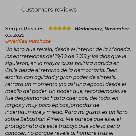
the Government's Communications Secretariat.
After that period, he returned to the political
Customers reviews
arena to take charge of the television slot for
the Rejection campaign, achieving a historic
victory in the constitutional plebiscite of 2022.
He is the founder and CEO of Artool, a
Sergio Rosales
Wednesday, November
consultancy specialized in data analysis and
05, 2025
corporate campaigns. He is a member of the
Verified Purchase
Board of Directors of Andrés Bello University
Un libro que revela, desde el interior de la Moneda,
and a columnist in print media. Better Times is
his first book.
los entretelones del 19/10 de 2019 y los días que le
siguieron, en la mayor crisis política habida en
Chile desde el retorno de la democracia. Bien
escrito, con agilidad y gran poder de síntesis,
retrata un momento (no así una época) desde el
meollo del poder, un poder que, recordémoslo, se
fue desplomando hasta caer casi del todo, en
largas y muy poco épicas jornadas de
incertidumbre y miedo. Para mi gusto, es un libro
sobre Sebastián Piñera. Me parece que es él el
protagonista de este trabajo que vale la pena
conocer, no porque revele al hombre tras el