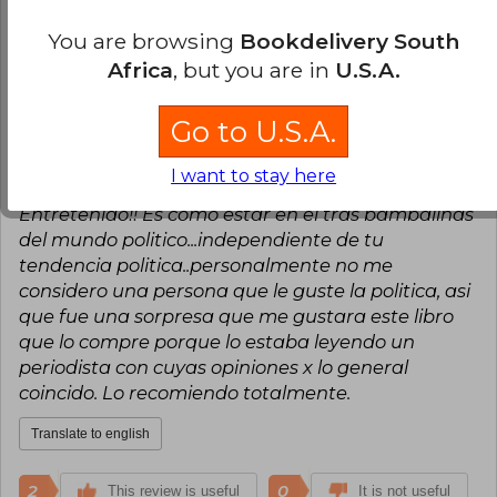
Translate to english
You are browsing
Bookdelivery South
Africa
, but you are in
U.S.A.
4
0
This review is useful
It is not useful
Go to U.S.A.
Francisca Urrutia
Monday, September
29, 2025
I want to stay here
Verified Purchase
Entretenido!! Es como estar en el tras bambalinas
del mundo politico...independiente de tu
tendencia politica..personalmente no me
considero una persona que le guste la politica, asi
que fue una sorpresa que me gustara este libro
que lo compre porque lo estaba leyendo un
periodista con cuyas opiniones x lo general
coincido. Lo recomiendo totalmente.
Translate to english
2
0
This review is useful
It is not useful