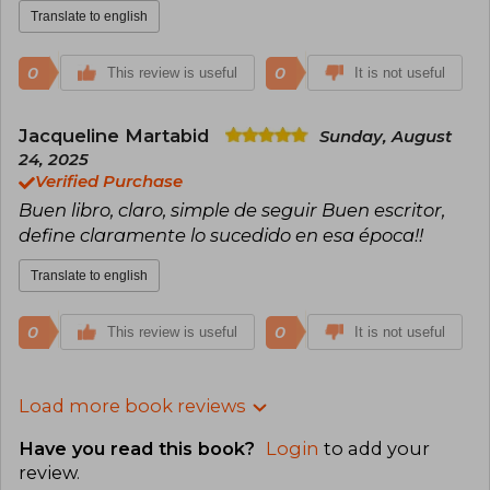
Translate to english
0
0
This review is useful
It is not useful
Jacqueline Martabid
Sunday, August
24, 2025
Verified Purchase
Buen libro, claro, simple de seguir Buen escritor,
define claramente lo sucedido en esa época!!
Translate to english
0
0
This review is useful
It is not useful
Load more book reviews
Have you read this book?
Login
to add your
review
.