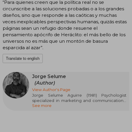
“Para quienes creen que la política real no se
circunscribe a las soluciones probadas o a los grandes
diseños, sino que responde a las caóticas y muchas
veces inexplicables perspectivas humanas, quizás estas
páginas sean un refugio donde resuene el
pensamiento apócrifo de Heráclito: el más bello de los
universos no es más que un montón de basura
esparcida al azar”.
Translate to english
Jorge Selume
(Author)
View Author's Page
Jorge Selume Aguirre (1981) Psychologist
specialized in marketing and communications,
See more
with extensive experience in electoral
campaigns. He was in charge of the advertising
campaign that consolidated Sebastián Piñera's
return to the presidency of Chile.
During his term, Selume served as director of