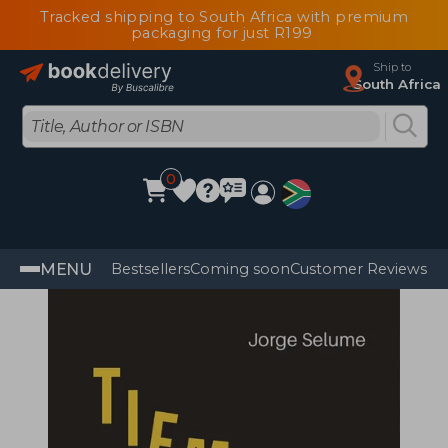
Tracked shipping to South Africa with premium
packaging for just R199
Ship to
South Africa
0
MENU
Bestsellers
Coming soon
Customer Reviews