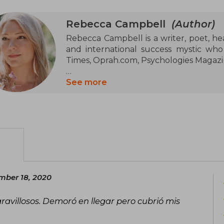
Rebecca Campbell
(Author)
Rebecca Campbell is a writer, poet, healer
and international success mystic wh
Times, Oprah.com, Psychologies Magaz
Her books, oracles, courses, and wor
See more
than 20 languages and she has suppo
to change their lives and respond to t
with Rebecca Campbell helps people co
mber 18, 2020
aravillosos. Demoró en llegar pero cubrió mis