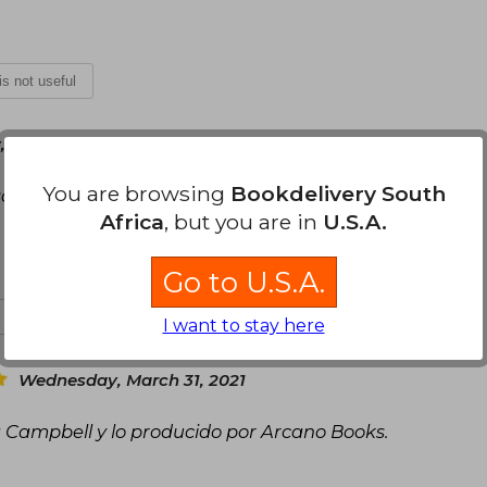
 is not useful
, September 08, 2020
You are browsing
Bookdelivery South
sajes; el libro es pequeño pero conciso y super
Africa
, but you are in
U.S.A.
Go to U.S.A.
t is not useful
I want to stay here
Wednesday, March 31, 2021
 Campbell y lo producido por Arcano Books.