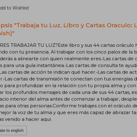
dd to Wishlist
psis "Trabaja tu Luz. Libro y Cartas Oraculo: L
ish)"
RES TRABAJAR TU LUZ?Este libro y sus 44 cartas oráculo h
do con tu presencia. Al trabajar con los cinco palos de la b
erás a alinearte con quien realmente eres.•Las cartas de
s para una guía instantánea.•Las cartas de consulta te ayuda
Las cartas de acción te indican qué hacer.•Las cartas de act
or.•Las cartas de transmisión te conectan con tus energías 
o para profundizar en la relación con tu propia alma y co
ar los profundos mensajes de cada una de sus 44 cartas, es
acio interior del alma antes de comenzar a trabajar, desple
as para otras personas.Conforme trabajes con el oráculo d
ejor la voz de tu alma y que eres más capaz de abrazar ta
s venido a hacer aquí.
ate to english