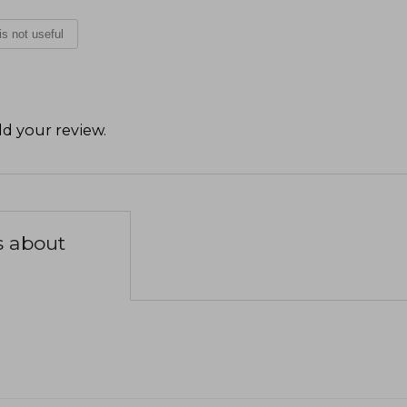
 is not useful
d your review
.
s about