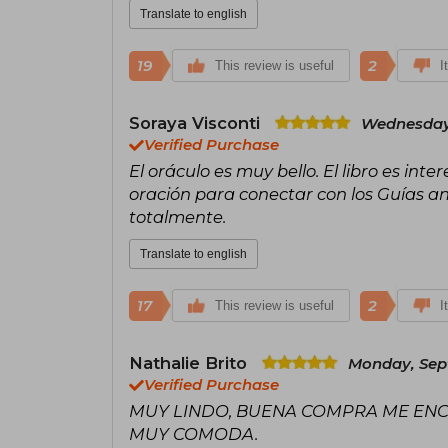
Translate to english
19
2
This review is useful
I
Soraya Visconti
Wednesday,
Verified Purchase
El oráculo es muy bello. El libro es int
oración para conectar con los Guías an
totalmente.
Translate to english
17
2
This review is useful
I
Nathalie Brito
Monday, Sep
Verified Purchase
MUY LINDO, BUENA COMPRA ME ENCA
MUY COMODA.