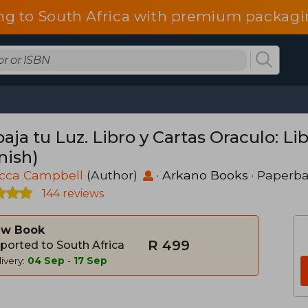
ng to South Africa with premium packagin
aja tu Luz. Libro y Cartas Oraculo: Li
nish)
cca Campbell
(Author)
·
Arkano Books
· Paperb
144 reviews
w Book
R 499
ported to South Africa
ivery:
04 Sep
-
17 Sep