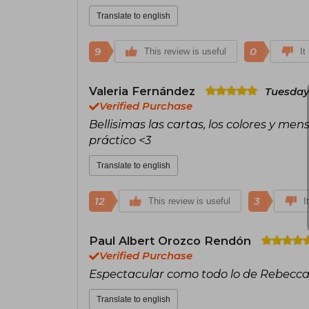
Translate to english
9
0
This review is useful
It
Valeria Fernández
Tuesday
Verified Purchase
Bellisimas las cartas, los colores y men
práctico <3
Translate to english
12
3
This review is useful
I
Paul Albert Orozco Rendón
Verified Purchase
Espectacular como todo lo de Rebecca
Translate to english