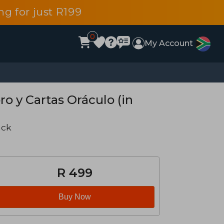
g for just R199
0
My Account
bro y Cartas Oráculo (in
ack
R 499
Buy Now