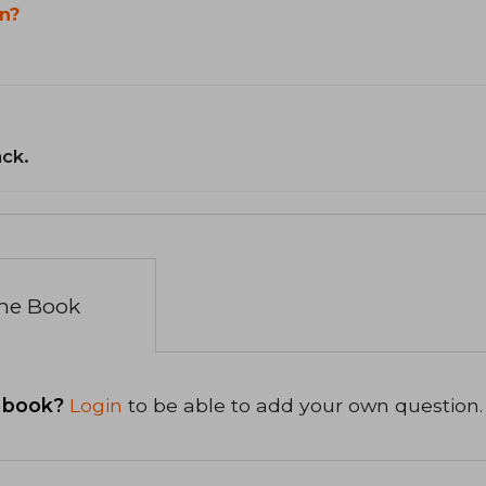
n?
ack.
the Book
 book?
Login
to be able to add your own question.