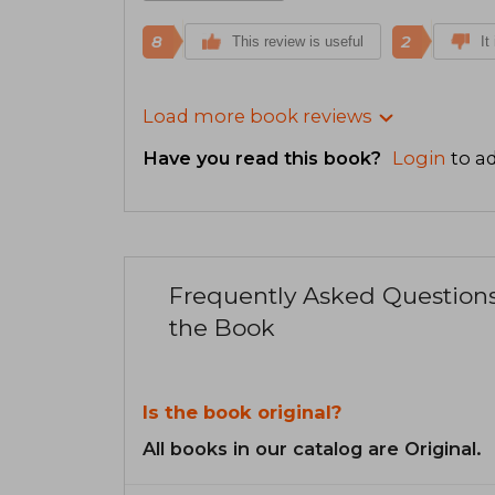
8
2
This review is useful
It
Load more book reviews
Have you read this book?
Login
to ad
Frequently Asked Question
the Book
Is the book original?
All books in our catalog are Original.