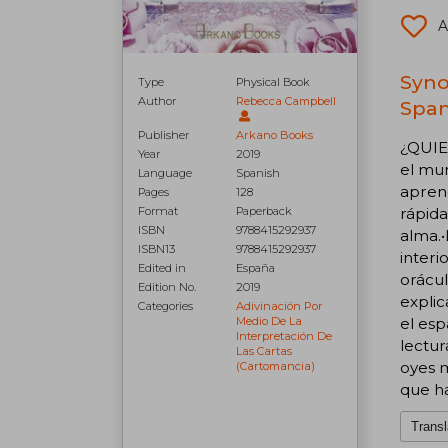
A
Syno
Type
Physical Book
Author
Rebecca Campbell
Span
Publisher
Arkano Books
¿QUIE
Year
2019
el mun
Language
Spanish
aprend
Pages
128
Format
Paperback
rápida
ISBN
9788415292937
alma.•
ISBN13
9788415292937
interi
Edited in
España
orácul
Edition No.
2019
explic
Categories
Adivinación Por
Medio De La
el esp
Interpretación De
lectur
Las Cartas
oyes m
(cartomancia)
que ha
Transl