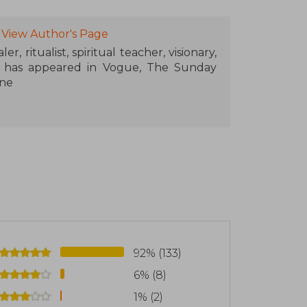
View Author's Page
, ritualist, spiritual teacher, visionary,
o has appeared in Vogue, The Sunday
ine
kshops have been translated into more
rted hundreds of thousands of people
heir soul's call. Her podcast Returning
nnect with their inner wisdom.
92% (133)
6% (8)
1% (2)