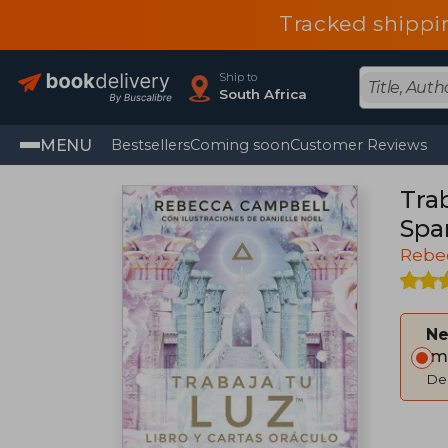
Tracked shippi
Ship to
South Africa
MENU
Bestsellers
Coming soon
Customer Reviews
Trab
Spa
Rebe
Ne
Im
Del