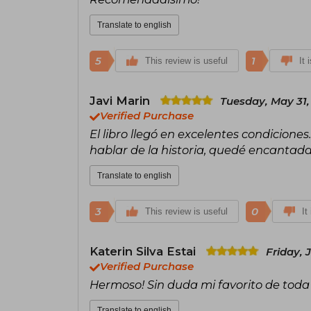
Translate to english
5
1
This review is useful
It 
Javi Marin
Tuesday, May 31,
Verified Purchase
El libro llegó en excelentes condicione
hablar de la historia, quedé encantada 
Translate to english
3
0
This review is useful
It
Katerin Silva Estai
Friday, 
Verified Purchase
Hermoso! Sin duda mi favorito de toda 
Translate to english