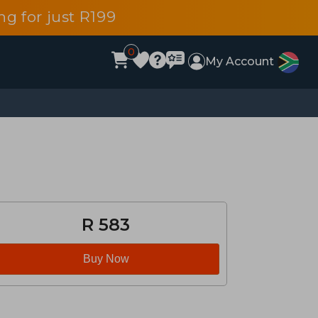
g for just R199
0
My Account
R 583
Buy Now