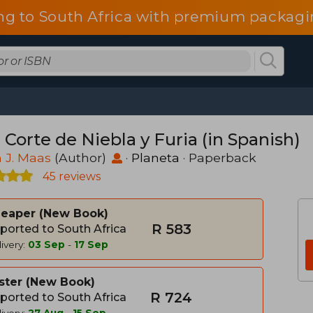
ng to South Africa with premium packagin
Corte de Niebla y Furia (in Spanish)
 J. Maas
(Author)
·
Planeta
· Paperback
45 reviews
heaper
New Book
R 583
ported to South Africa
ivery:
03 Sep
-
17 Sep
ster
New Book
R 724
ported to South Africa