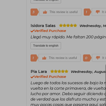
3
1
This review is useful
It 
Isidora Salas
Wednesday, Ma
Verified Purchase
Llegó muy rápido. Me faltan 200 página
Translate to english
1
0
This review is useful
It 
Pia Lara
Wednesday, August
Verified Purchase
Luego de todos los sucesos de bajo la m
vuelta en la corte primavera, de vuelta
lucho por amor. Debo seguir diciendo q
de verdad que los disfruto mucho y es
muy pocas cosas que pasana aquí, salvo