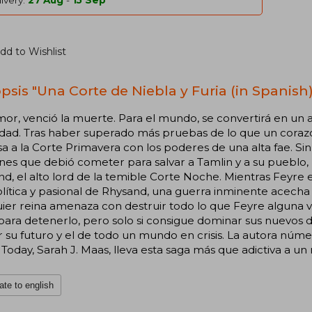
ivery:
27 Aug
-
15 Sep
dd to Wishlist
psis "Una Corte de Niebla y Furia (in Spanish)
or, venció la muerte. Para el mundo, se convertirá en un
idad. Tras haber superado más pruebas de lo que un cora
a a la Corte Primavera con los poderes de una alta fae. Si
es que debió cometer para salvar a Tamlin y a su pueblo, 
d, el alto lord de la temible Corte Noche. Mientras Feyre es
lítica y pasional de Rhysand, una guerra inminente acech
ier reina amenaza con destruir todo lo que Feyre alguna ve
para detenerlo, pero solo si consigue dominar sus nuevos d
r su futuro y el de todo un mundo en crisis. La autora nú
Today, Sarah J. Maas, lleva esta saga más que adictiva a un
ate to english