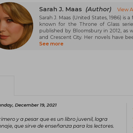
Sarah J. Maas
(Author)
View A
Sarah J. Maas (United States, 1986) is a
known for the Throne of Glass serie
published by Bloomsbury in 2012, as w
and Crescent City. Her novels have be
and have appeared on the New York Time
See more
for her ability to create complex wor
received numerous accolades for her
adult fantasy.
Born in New York, she currently lives
dog, and has a community of more than
and Facebook.
unday, December 19, 2021
imero y a pesar que es un libro juvenil, logra
aje, que sirve de enseñanza para los lectores.