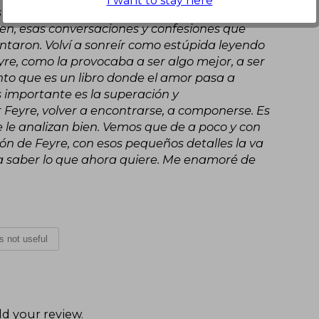
I want to stay here
 detalles escondidos que en la primera lectura
en, esas conversaciones y confesiones que
aron. Volví a sonreír como estúpida leyendo
e, como la provocaba a ser algo mejor, a ser
ento que es un libro donde el amor pasa a
importante es la superación y
Feyre, volver a encontrarse, a componerse. Es
e le analizan bien. Vemos que de a poco y con
ón de Feyre, con esos pequeños detalles la va
a saber lo que ahora quiere. Me enamoré de
is not useful
d your review
.