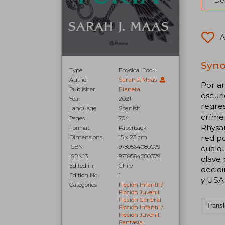
Del
A
Syno
Type
Physical Book
Author
Sarah J. Maas
Por am
Publisher
Planeta
oscur
Year
2021
regres
Language
Spanish
crímen
Pages
704
Rhysan
Format
Paperback
red po
Dimensions
15 x 23 cm
ISBN
9789564080079
cualqu
ISBN13
9789564080079
clave 
Edited in
Chile
decidi
Edition No.
1
y USA 
Categories
Ficción Infantil /
Ficción Juvenil:
Ficción General
Transl
Ficción Infantil /
Ficción Juvenil:
Fantasía