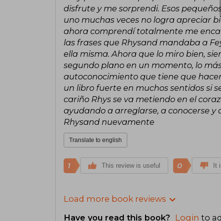
disfrute y me sorprendi. Esos pequeños
uno muchas veces no logra apreciar bi
ahora comprendí totalmente me encant
las frases que Rhysand mandaba a Feyr
ella misma. Ahora que lo miro bien, si
segundo plano en un momento, lo más 
autoconocimiento que tiene que hacer 
un libro fuerte en muchos sentidos si s
cariño Rhys se va metiendo en el coraz
ayudando a arreglarse, a conocerse y 
Rhysand nuevamente
Translate to english
1
0
This review is useful
It 
Load more book reviews
Have you read this book?
Login
to ad