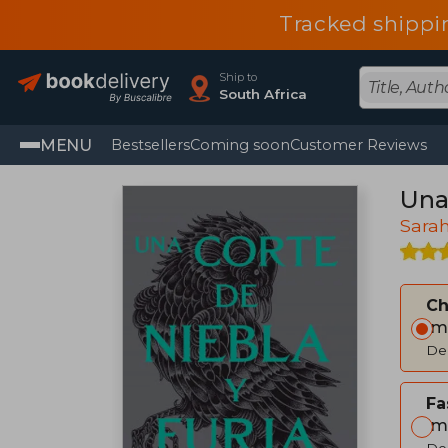
Tracked shippi
Ship to
South Africa
MENU
Bestsellers
Coming soon
Customer Reviews
Una 
Sarah
C
Im
Del
Fa
Im