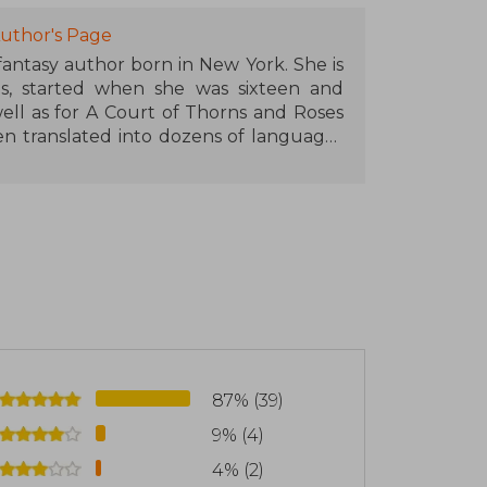
uthor's Page
 fantasy author born in New York. She is
s, started when she was sixteen and
ell as for A Court of Thorns and Roses
en translated into dozens of languages
s bestseller lists. Maas is recognized
lds and memorable characters, and has
 contribution to the genre of young
 in Pennsylvania with her husband and
 thirty thousand followers on Twitter
87% (39)
9% (4)
4% (2)