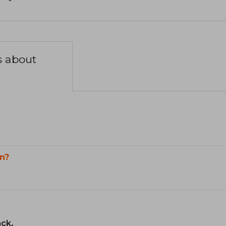
s about
n?
ack.