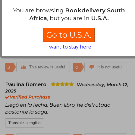
Paloma Caldera
Friday, January 10,
You are browsing
Bookdelivery South
2025
Africa
, but you are in
U.S.A.
Verified Purchase
Muy linda edición, abre bien para ser de bolsillo,
Go to U.S.A.
no trae el mapa, pero me gusta porque tienen las
portadas de colores como en los libros en inglés.
I want to stay here
Translate to english
3
0
This review is useful
It is not useful
Paulina Romero
Wednesday, March 12,
2025
Verified Purchase
Llegó en la fecha. Buen libro, he disfrutado
bastante la saga.
Translate to english