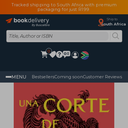
Tracked shipping to South Africa with premium
packaging for just R199
Ship to
South Africa
0
MENU
Bestsellers
Coming soon
Customer Reviews