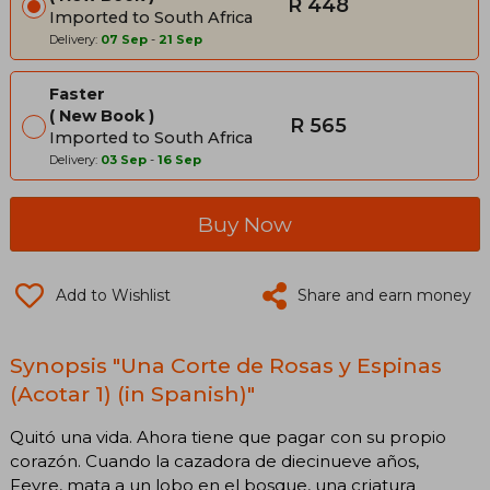
R 448
Imported to South Africa
Delivery:
07 Sep
-
21 Sep
Faster
New Book
R 565
Imported to South Africa
Delivery:
03 Sep
-
16 Sep
Buy Now
Add to Wishlist
Share and earn money
Synopsis "Una Corte de Rosas y Espinas
(Acotar 1) (in Spanish)"
Quitó una vida. Ahora tiene que pagar con su propio
corazón. Cuando la cazadora de diecinueve años,
Feyre, mata a un lobo en el bosque, una criatura