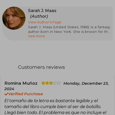
Sarah J. Maas
(Author)
View Author's Page
Sarah J. Maas (United States, 1986) is a fantasy
author born in New York. She is known for the
See more
Throne of Glass series, started when she was
sixteen and published by Bloomsbury in 2012, as
well as for A Court of Thorns and Roses and
Crescent City. Her novels have been translated
into dozens of languages and have appeared
on the New York Times bestseller lists. Maas is
recognized for her ability to create complex
Customers reviews
worlds and memorable characters, and has
received numerous accolades for her
contribution to the genre of young adult fantasy.
Born in New York, she currently lives in
Romina Muñoz
Monday, December 23,
Pennsylvania with her husband and dog, and
2024
has a community of more than thirty thousand
Verified Purchase
followers on Twitter and Facebook.
El tamaño de la letra es bastante legible y el
tamaño del libro cumple bien al ser de bolsillo.
Llegó bien todo. El problema es que no incluye el