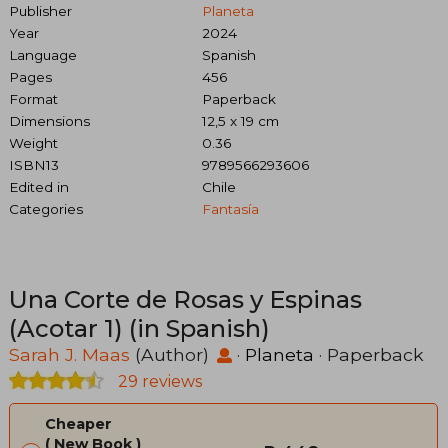
Publisher
Planeta
Year
2024
Language
Spanish
Pages
456
Format
Paperback
Dimensions
12,5 x 19 cm
Weight
0.36
ISBN13
9789566293606
Edited in
Chile
Categories
Fantasía
Una Corte de Rosas y Espinas
(Acotar 1) (in Spanish)
Sarah J. Maas
(Author)
·
Planeta
· Paperback
29 reviews
Cheaper
New Book