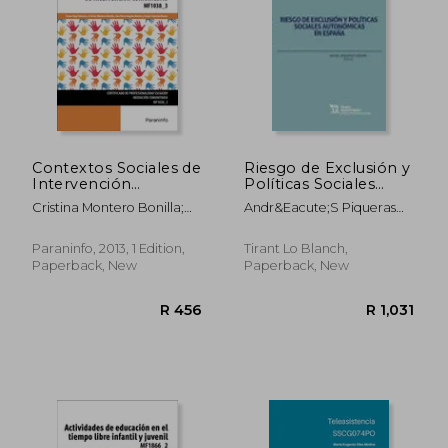
R 439
R 7
Contextos Sociales de
Riesgo de Exclusión y
Intervención
Políticas Sociales
Comunitaria (cp -
Autonómicas en
Cristina Montero Bonilla;
Andr&Eacute;S Piqueras
Certificado
España (Políticas de
Yoana Vega
Infante
Profesionalidad) (in
Bienestar Social) (in
S&Aacute;Nchez; Ana
Spanish)
Spanish)
Paraninfo, 2013, 1 Edition,
Tirant Lo Blanch,
P&Eacute;Rez-Angulo
Paperback, New
Paperback, New
Mart&Iacute;N; Sergio
Tejerina Blanco