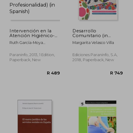
Intervención en la
Desarrollo
Atención Higiénico-
Comunitario (in
Alimentaria en
Spanish)
Ruth García-Moya
Margarita Velasco Villa
Instituciones (cp -
Sánchez
Certificado
Profesionalidad) (in
Paraninfo, 2013, 1 Edition,
Ediciones Paraninfo, S.A,
Spanish)
Paperback, New
2018, Paperback, New
R 535
R 5