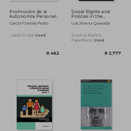
Promoción de la
Social Rights and
Autonomía Personal
Policies in the
y Atención a la
European Union new
García Francés Pedro
Luis Jimena Quesada
Dependencia
Challenges in a
Mediante el
Context of Economic
Voluntariado a Través
Crisis (Legal Studies)
, Used Or Old,
Used
Tirant Lo Blanch,
del
Paperback,
Used
R 509
R 6