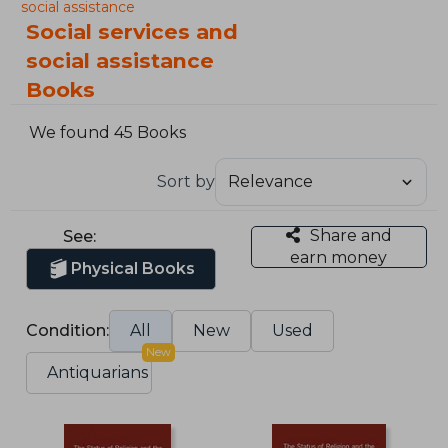
social assistance
Social services and
social assistance
Books
We found 45 Books
Sort by
Share and
See:
earn money
Physical Books
Condition:
All
New
Used
New
Antiquarians