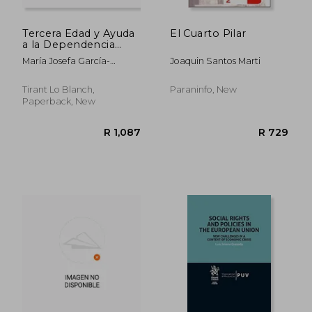
Tercera Edad y Ayuda
El Cuarto Pilar
a la Dependencia
(Monografías)
María Josefa García-
Joaquin Santos Marti
Maestro García
Tirant Lo Blanch,
Paraninfo, New
Paperback, New
R 403
R 5