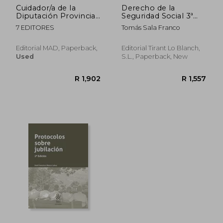
Cuidador/a de la
Derecho de la
Diputación Provincial
Seguridad Social 3ª
de Córdoba. Temario
Edición 2014
7 EDITORES
Tomás Sala Franco
Volumen 1
(Manuales de
Derecho del Trabajo y
Seguridad Social)
Editorial MAD, Paperback,
Editorial Tirant Lo Blanch,
Used
S.L., Paperback, New
R 456
R 3