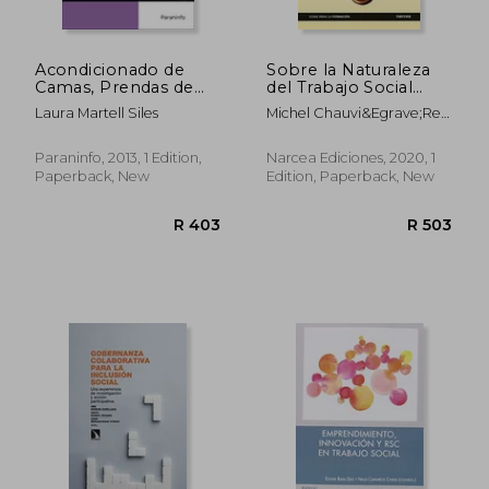
Acondicionado de
Sobre la Naturaleza
Camas, Prendas de
del Trabajo Social
Vestir y Ropa de
Profesional (in
R 253
R 4
Laura Martell Siles
Michel Chauvi&Egrave;Re;
Hogar (cp -
Spanish)
Dominique Depenne;
Certificado
Martine Trapon
Profesionalidad) (in
Paraninfo, 2013, 1 Edition,
Narcea Ediciones, 2020, 1
Spanish)
Paperback, New
Edition, Paperback, New