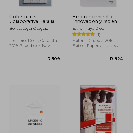
Gobernanza
Emprendimiento,
Colaborativa Para la
Innovación y rsc en el
Inclusión Social
Trabajo Social (in
Berasategui Otegui,
Esther Raya Diez
[Próxima Aparición]
Spanish)
Asun,Guinot Viciano,
(1)
(in Spanish)
Cinta,Ferran Zubillaga,
R 511
R 7
Los Libros De La Catarata,
Editorial Grupo 5, 2016, 1
Ane
2019, Paperback, New
Edition, Paperback, New