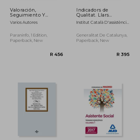
Valoración,
Indicadors de
Seguimiento Y
Qualitat. Llars
Difusión De Acciones
Residència i Pisos
Varios Autores
Institut Català D'assistència
De Mediación (Cp -
amb Suport per a
I Serveis Socials
Certificado
Persones amb Sida
Profesionalidad)
(in Catalan)
Paraninfo, 1 Edition,
Generalitat De Catalunya,
Paperback, New
Paperback, New
R 1,087
R 7