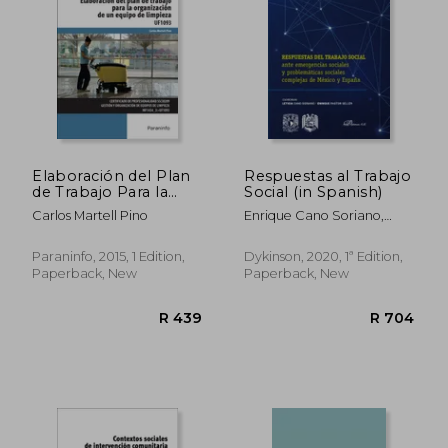
R 1,996
R 6
Elaboración del Plan
Respuestas al Trabajo
de Trabajo Para la
Social (in Spanish)
Organización de un
Carlos Martell Pino
Enrique Cano Soriano,
Equipo de Limpieza
Leticia, Pastor Seller
(cp - Certificado
Profesionalidad) (in
Paraninfo, 2015, 1 Edition,
Dykinson, 2020, 1ª Edition,
Spanish)
Paperback, New
Paperback, New