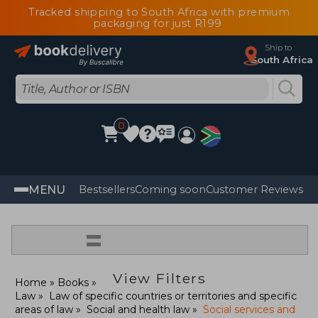
Tracked shipping to South Africa with premium
packaging for just R199
Ship to
South Africa
0
MENU
Bestsellers
Coming soon
Customer Reviews
=
View Filters
Home
Books
Law
Law of specific countries or territories and specific
areas of law
Social and health law
Social services and