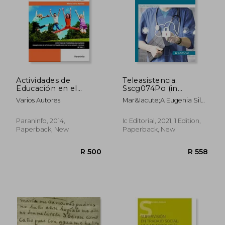
R 456
R 1,0
Actividades de
Teleasistencia.
Educación en el
Sscg074Po (in
Tiempo Libre Infantil
Spanish)
Varios Autores
Mar&Iacute;A Eugenia Siles
y Juvenil. Certificados
Molina
de Profesionalidad.
Dinamización de
Paraninfo, 2014,
Ic Editorial, 2021, 1 Edition,
Actividades de
Paperback, New
Paperback, New
Tiempo Libre
Educativo Infantil y
Juvenil (in Spanish)