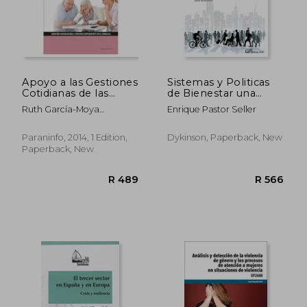
Apoyo a las Gestiones
Sistemas y Politicas
Cotidianas de las
de Bienestar una
Personas
Perspectiva
Ruth García-Moya
Enrique Pastor Seller
Dependientes (in
Internacional (in
Sánchez
Spanish)
Spanish)
Paraninfo, 2014, 1 Edition,
Dykinson, Paperback, New
Paperback, New
R 715
R 4