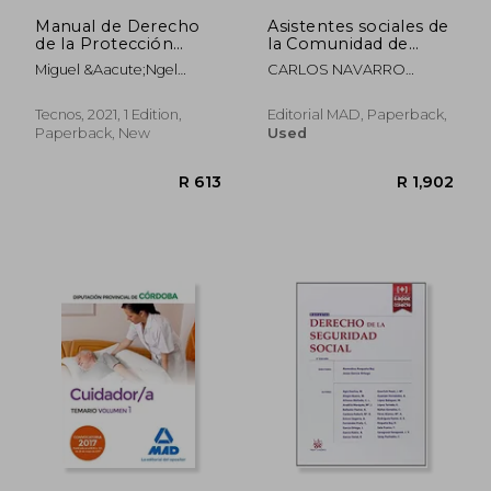
Manual de Derecho
Asistentes sociales de
de la Protección
la Comunidad de
Social
Madrid Temario
Miguel &Aacute;Ngel
CARLOS NAVARRO
especifico volumen 1
Mart&Iacute;Nez-
GARCÍA
Gij&Oacute;N Machuca;
Tecnos, 2021, 1 Edition,
Editorial MAD, Paperback,
Margarita Arenas Viruez;
Paperback, New
Used
Juan Carlos
&Aacute;Lvarez
Cort&Eacute;S;
Mar&Iacute;A Iluminada
Ord&Oacute;&Ntilde;Ez
Casado; Macarena
Hern&Aacute;Ndez
Bejarano; Mar&Iacute;A
Sep&Uacute;Lveda
G&Oacute;Me
R 462
R 2,7