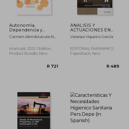
Autonomía,
ANALISIS Y
Dependencia y
ACTUACIONES EN
Servicios Sociales
DIFERENTES
Carmen Alem&Aacute;N
Vanessa Viqueira García
(Manuales) (in
CONTEXTOS DE
Bracho; Jos&Eacute;
Spanish)
INTERVENCION (in
Mar&Iacute;A Alonso Seco;
Spanish)
Aranzadi, 2021, 1 Edition,
EDITORIAL PARANINFO,
Rosa Pe&Ntilde;Asco
Product Bundle, New
Paperback, New
Velasco