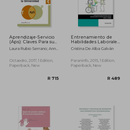
Aprendizaje-Servicio
Entrenamiento de
(Aps): Claves Para su
Habilidades Laborales
Desarrollo en la
(cp - Certificado
Laura Rubio Serrano; Anna
Cristina De Alba Galván
Universidad (in
Profesionalidad) (in
Escofet Roig
Spanish)
Spanish)
Octaedro, 2017, 1 Edition,
Paraninfo, 2015, 1 Edition,
Paperback, New
Paperback, New
R 755
R 5