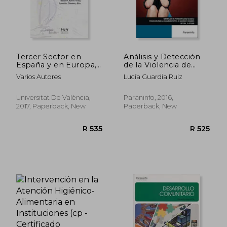
Tercer Sector en
Análisis y Detección
España y en Europa,
de la Violencia de
el. Crisis y Resilencia
Género y los
Varios Autores
Lucía Guardia Ruiz
(la nau Solidària) (in
Procesos de Atención
Spanish)
a Mujeres en
Situaciones de
Universitat De València,
Paraninfo, 2016,
Violencia (in Spanish)
2017, Paperback, New
Paperback, New
R 489
R 5