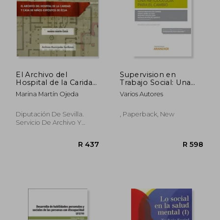
R 500
R 5
El Archivo del
Supervision en
Hospital de la Caridad
Trabajo Social: Una
y Casa de Niños
Metodologia Para el
Marina Martín Ojeda
Varios Autores
Expósitos de Écija: 20
Cambi (in Spanish)
(Archivos Municipales
Sevillanos) (in
Diputación De Sevilla.
, Paperback, New
Spanish)
Servicio De Archivo Y
Publicaciones, 2021, 1
Edition, Paperback, New