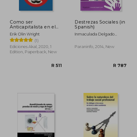
R 721
R 4
Como ser
Destrezas Sociales (in
Anticapitalista en el
Spanish)
Siglo xxi (in Spanish)
Erik Olin Wright
Inmaculada Delgado
Linares
(1)
Ediciones Akal, 2020, 1
Paraninfo, 2014, New
Edition, Paperback, New