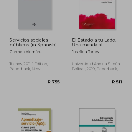
Servicios sociales
El Estado a tu Lado.
públicos (in Spanish)
Una mirada al
dispositivo y su
Carmen Alemán
Josefina Torres
discurso (in Spanish)
Bracho,José María Alonso
Seco,Mercedes García
R 489
R 5
Tecnos, 2011, 1 Edition,
Universidad Andina Simón
Serrano
Paperback, New
Bolívar, 2019, Paperback,
New