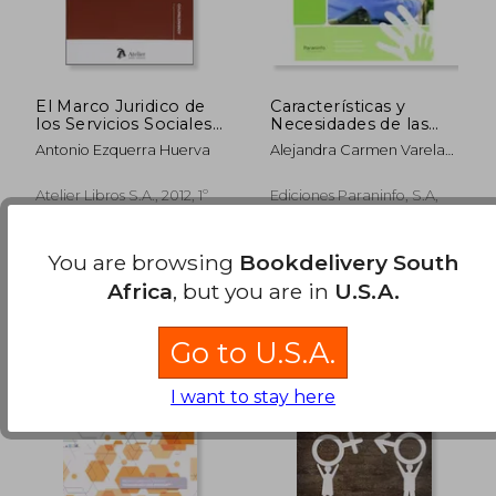
El Marco Juridico de
Características y
los Servicios Sociales
Necesidades de las
en España (in
Personas en
Antonio Ezquerra Huerva
Alejandra Carmen Varela
Spanish)
Situación de
Guerrero; Sergi Aldave
Dependencia (in
Escrischs; Montserrat López
Spanish)
Atelier Libros S.A., 2012, 1º
Ediciones Paraninfo, S.A,
Solé
Edition, Paperback, New
2014, 1ª Edition, Paperback,
New
You are browsing
Bookdelivery South
Africa
, but you are in
U.S.A.
Go to U.S.A.
I want to stay here
R 489
R 7