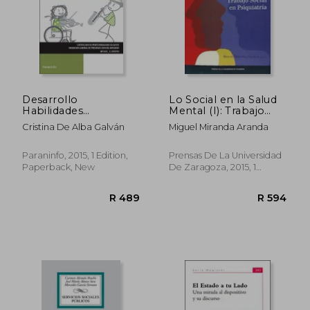
Desarrollo
Lo Social en la Salud
Habilidades
Mental (I): Trabajo
Personales y Sociales
Social en Psiquiatria
R 437
R 5
Cristina De Alba Galván
Miguel Miranda Aranda
Personas con
(in Spanish)
Discapacidad (cp -
Certificado
Paraninfo, 2015, 1 Edition,
Prensas De La Universidad
Profesionalidad) (in
Paperback, New
De Zaragoza, 2015, 1
Spanish)
Edition, Paperback, New