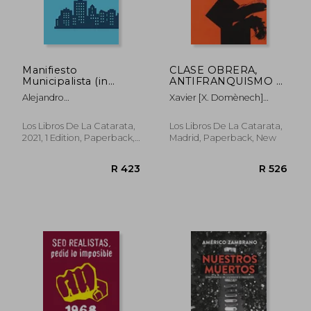
R 389
R 5
Manifiesto
CLASE OBRERA,
Municipalista (in
ANTIFRANQUISMO Y
Spanish)
CAMBIO POLITICO :
Alejandro
Xavier [X. Domènech]
pequeños grandes
Caama&Ntilde;O
DOMENECH
cambios, 1956 - 1969.
(in Spanish)
Los Libros De La Catarata,
Los Libros De La Catarata,
2021, 1 Edition, Paperback,
Madrid, Paperback, New
New