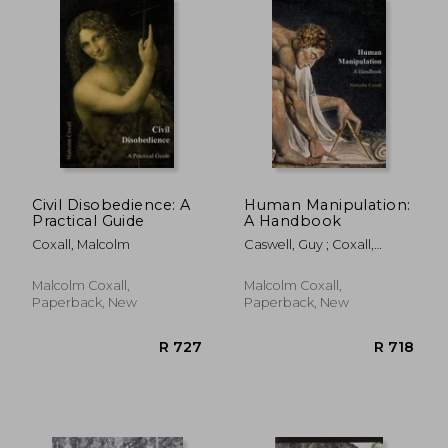
R 389
R 7
Civil Disobedience: A
Human Manipulation:
Practical Guide
A Handbook
Coxall, Malcolm
Caswell, Guy ; Coxall,
Malcolm
Malcolm Coxall,
Malcolm Coxall,
Paperback, New
Paperback, New