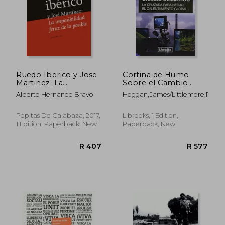
Ruedo Iberico y Jose
Cortina de Humo
Martinez: La
Sobre el Cambio
Imposibilidad Feroz
Climatico (in Spanish)
Alberto Hernando Bravo
Hoggan,James/Littlemore,Richa
de lo Posible (in
Spanish)
Pepitas De Calabaza, 2017,
Librooks, 1 Edition,
1 Edition, Paperback, New
Paperback, New
R 496
R 4