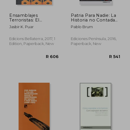
Ensamblajes
Patria Para Nadie: La
Terroristas: El
Historia no Contada
Homonacionalismo
de los Tupamaros de
Jasbir K. Puar
Pablo Brum
en Tiempos Queer (in
Uruguay (in Spanish)
Spanish)
Edicions Bellaterra, 2017, 1
Ediciones Península, 2016,
Edition, Paperback, New
Paperback, New
R 403
R 3