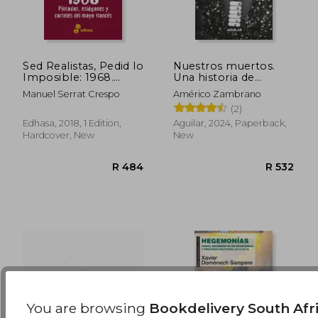
Sed Realistas, Pedid lo
Nuestros muertos.
Imposible: 1968.
Una historia de
Pintadas, Eslóganes y
violencia y represión
R 554
R 5
Manuel Serrat Crespo
Américo Zambrano
Carteles del Mayo
(in Spanish)
(2)
Francés (Otras Obras)
(in Spanish)
Edhasa, 2018, 1 Edition,
Aguilar, 2024, Paperback,
Hardcover, New
New
You are browsing
Bookdelivery South Afr