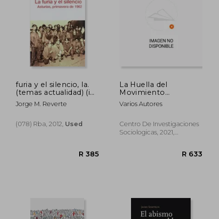
furia y el silencio, la.
La Huella del
(temas actualidad) (in
Movimiento
Spanish)
Estudiantil Chileno
R 627
R 5
Jorge M. Reverte
Varios Autores
del año 2011 (in
Spanish)
(078) Rba, 2012,
Used
Centro De Investigaciones
Sociologicas, 2021,
Paperback, New