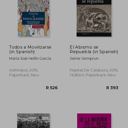
Todos a Movilizarse
El Abismo se
(in Spanish)
Repuebla (in Spanish)
María José Hellín García
Jaime Semprun
Anthropos, 2019,
Pepitas De Calabaza, 2016,
R 385
R 6
Paperback, New
1 Edition, Paperback, New