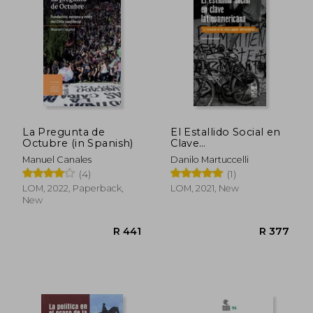
R 468
R 3
La Pregunta de
El Estallido Social en
Octubre (in Spanish)
Clave
Latinoamericana (in
Manuel Canales
Danilo Martuccelli
Spanish)
(4)
(1)
LOM, 2022, Paperback,
LOM, 2021, New
New