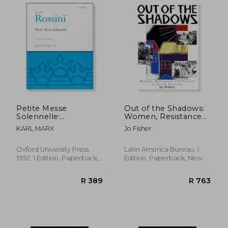
Petite Messe
Out of the Shadows:
Solennelle:
Women, Resistance
Performing Score
and Politics in South
KARL MARX
Jo Fisher
(Classic Choral Works)
America
Oxford University Press,
Latin America Bureau, 1
1992, 1 Edition, Paperback,
Edition, Paperback, New
New