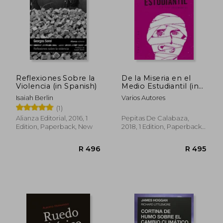
Reflexiones Sobre la
De la Miseria en el
Violencia (in Spanish)
Medio Estudiantil (in
Spanish)
Isaiah Berlin
Varios Autores
(1)
Alianza Editorial, 2016, 1
Pepitas De Calabaza,
Edition, Paperback, New
2018, 1 Edition, Paperback,
New
R 526
R 3