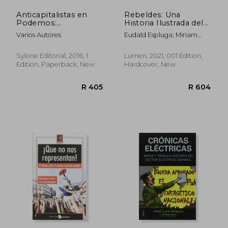
Anticapitalistas en
Rebeldes: Una
Podemos:
Historia Ilustrada del
Construyendo Poder
Poder de la Gente (in
Varios Autores
Eudald Espluga; Miriam
Popular (in Spanish)
Spanish)
Persand
Sylone Editorial, 2016, 1
Lumen, 2021, 001 Edition,
Edition, Paperback, New
Hardcover, New