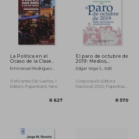
R 441
R 3
La Politica en el
El paro de octubre de
Ocaso de la Clase
2019: Medios,
Media (in Spanish)
representaciones y
Emmanuel Rodriguez
Edgar Vega S., Edit
disputas de sentido
Lopez
(in Spanish)
Traficantes De Sueños, 1
Corporación Editora
Edition, Paperback, New
Nacional, 2025, Paperback,
New