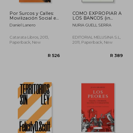
Por Surcos y Calles:
COMO EXPROPIAR A
Movilización Social e
LOS BANCOS (in
Identidades en Galicia
Spanish)
Daniel Lanero
NURIA GUELL SERRA
y País Vasco, 1968-
1980 (in Spanish)
Catarata Libros, 2013,
EDITORIAL MELUSINA S.L,
Paperback, New
2011, Paperback, New
R 626
R 4