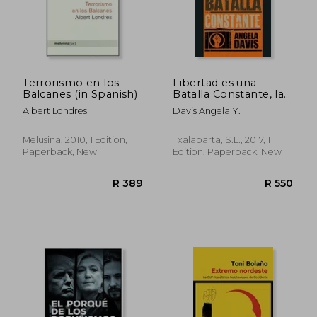
R 494
R 3
Terrorismo en los
Libertad es una
Balcanes (in Spanish)
Batalla Constante, la
(in Spanish)
Albert Londres
Davis Angela Y.
Melusina, 2010, 1 Edition,
Txalaparta, S.L., 2017, 1
Paperback, New
Edition, Paperback, New