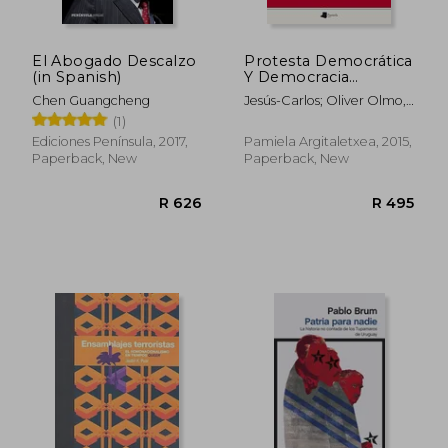
El Abogado Descalzo
Protesta Democrática
(in Spanish)
Y Democracia
Antiprotesta: Los
Chen Guangcheng
Jesús-Carlos; Oliver Olmo,
Movimientos Sociales
Pedro Urda Lozano
(1)
Ante La Represión
Policial Y Las Leyes
Ediciones Península, 2017,
Pamiela Argitaletxea, 2015,
Mordaza (ensayo Y
Paperback, New
Paperback, New
Testimonio) (in
Spanish)
R 389
R 3