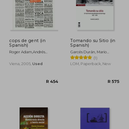
cops de gent (in
Tomando su Sitio (in
Spanish)
Spanish)
Roger Adam,andrés
Garcés Durán, Mario
Antebi,p. González
Fernando
(1)
Viena, 2005,
Used
LOM, Paperback, New
R 407
R 5