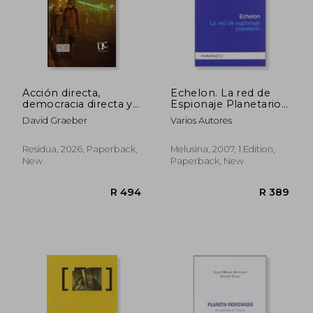
Acción directa,
Echelon. La red de
democracia directa y
Espionaje Planetario.
teoría social (in
(in Spanish)
David Graeber
Varios Autores
Spanish)
Residua, 2026, Paperback,
Melusina, 2007, 1 Edition,
New
Paperback, New
R 454
R 5