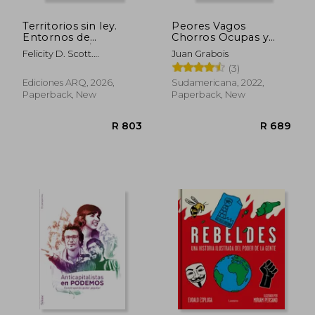
Territorios sin ley.
Peores Vagos
Entornos de
Chorros Ocupas y
inseguridad /
Violentos Alegatos
Felicity D. Scott.
Juan Grabois
Arquitecturas de
del Humanismo
Traducción De Moisés
(3)
contrainsurgencia (in
Cascoteado (in
Puente
Spanish)
Spanish)
Ediciones ARQ, 2026,
Sudamericana, 2022,
Paperback, New
Paperback, New
R 606
R 5