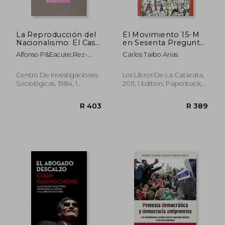
La Reproducción del
El Movimiento 15-M
Nacionalismo: El Caso
en Sesenta Preguntas
Vasco (Monografías)
(in Spanish)
Alfonso P&Eacute;Rez-
Carlos Taibo Arias
(in Spanish)
Agote
Centro De Investigaciones
Los Libros De La Catarata,
Sociológicas, 1984, 1
2011, 1 Edition, Paperback,
Edition, Paperback,
Used
New
R 483
R 5