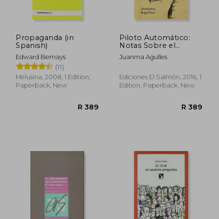
Propaganda (in
Piloto Automático:
Spanish)
Notas Sobre el
Sonanbulismo
Edward Bernays
Juanma Agulles
Contemporáneo (in
(11)
Spanish)
Melusina, 2008, 1 Edition,
Ediciones El Salmón, 2016, 1
Paperback, New
Edition, Paperback, New
R 484
R 5