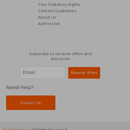
Your Statutory Rights
Content Guidelines
About Us
Authors list
R 405
R 6
Subscribe to receive offers and
discounts
Need Help?
Contact Us
BookDelivery
. All Rights Reserved.