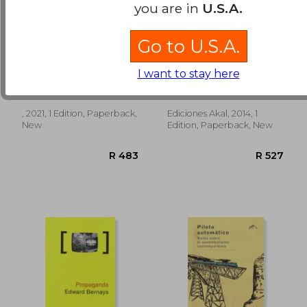
you are in
U.S.A.
Go to U.S.A.
Construcción y
Hegemonías. Crisis,
Luchas de Pueblos en
Movimientos de
I want to stay here
Resistencia: Tiempos
Resistencia y
Xavier Domènech
de Colapso y 3 (in
Procesos Políticos
Sampere
Spanish)
(2010-2013)
(Pensamiento Crítico)
, 2021, 1 Edition, Paperback,
Ediciones Akal, 2014, 1
R 423
R 5
(in Spanish)
New
Edition, Paperback, New