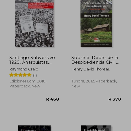
R 727
R 7
Santiago Subversivo
Sobre el Deber de la
1920. Anarquistas,
Desobediencia Civil y
Universitarios y la
Selección de Citas (in
Raymond Craib
Henry David Thoreau
Muerte de José
Spanish)
(1)
Domingo Gómez
Rojas (in Spanish)
Ediciones Lom, 2018,
Tundra, 2012, Paperback,
Paperback, New
New