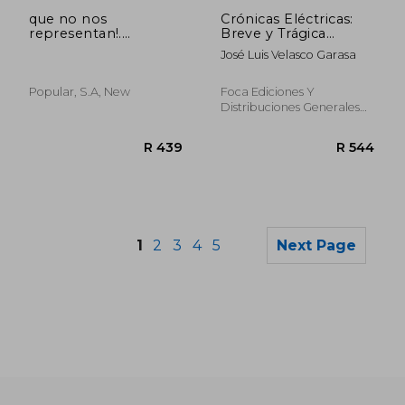
R 526
R 3
­que no nos
Crónicas Eléctricas:
representan!.
Breve y Trágica
(rompeolas) (in
Historia del Sector
José Luis Velasco Garasa
Spanish)
Eléctrico Español (in
Spanish)
Popular, S.a, New
Foca Ediciones Y
Distribuciones Generales
S.L., 2015, 1 Edition,
Paperback, New
1
2
3
4
5
Next Page