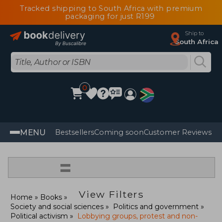
Tracked shipping to South Africa with premium
packaging for just R199
Ship to
South Africa
0
MENU
Bestsellers
Coming soon
Customer Reviews
=
View Filters
Home
Books
Society and social sciences
Politics and government
Political activism
Lobbying groups, protest and non-