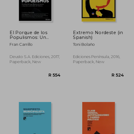
R 389
R 4
El Porque de los
Extremo Nordeste (in
Populismos: Un
Spanish)
Analisis del Auge
Fran Carrillo
Toni Bolaño
Antisistema de
Derecha e Izquierda a
Ambos Lados del
Deusto S.A. Ediciones, 2017,
Ediciones Península, 2016,
Atlantico (in Spanish)
Paperback, New
Paperback, New