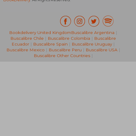
Bookdelivery United Kingdom
Buscalibre Argentina
|
Buscalibre Chile
|
Buscalibre Colombia
|
Buscalibre
R 439
R 5
Ecuador
|
Buscalibre Spain
|
Buscalibre Uruguay
|
Buscalibre Mexico
|
Buscalibre Peru
|
Buscalibre USA
|
Buscalibre Other Countries
|