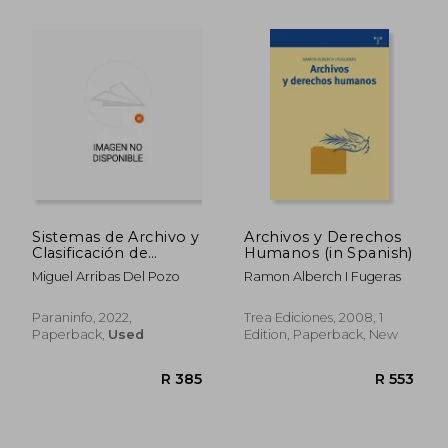
R 538
R 6
Sistemas de Archivo y
Archivos y Derechos
Clasificación de
Humanos (in Spanish)
Documentos: Rústica
Miguel Arribas Del Pozo
Ramon Alberch I Fugeras
(8) (in Spanish)
Paraninfo, 2022,
Trea Ediciones, 2008, 1
Paperback,
Used
Edition, Paperback, New