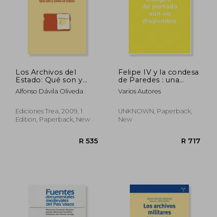
R 353
R 5
Los Archivos del
Felipe IV y la condesa
Estado: Qué son y
de Paredes : una
Cómo se Tratan
colección epistolar
Alfonso Dávila Oliveda
Varios Autores
(Archivos Siglo Xxi) (in
del Rey en el Archivo
Spanish)
General de Andalucía
(in Spanish)
Ediciones Trea, 2009, 1
UNKNOWN, Paperback,
Edition, Paperback, New
New