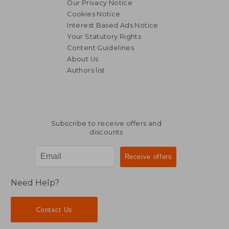
Our Privacy Notice
Cookies Notice
Interest Based Ads Notice
Your Statutory Rights
Content Guidelines
R 465
R 4
About Us
Authors list
Subscribe to receive offers and
discounts
Need Help?
Contact Us