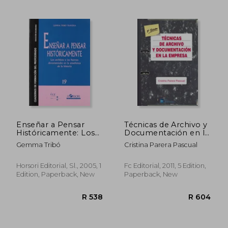
R 880
R 6
Enseñar a Pensar
Técnicas de Archivo y
Históricamente: Los
Documentación en la
Archivos y las Fuentes
Empresa (in Spanish)
Gemma Tribó
Cristina Parera Pascual
Documentales en la
Enseñanza de la
Historia (in Spanish)
Horsori Editorial, Sl., 2005, 1
Fc Editorial, 2011, 5 Edition,
Edition, Paperback, New
Paperback, New