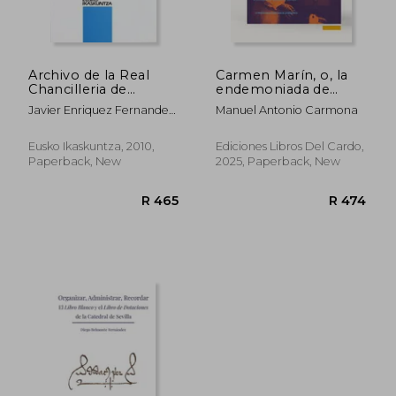
Archivo de la Real
Carmen Marín, o, la
Chancilleria de
endemoniada de
Valladolid - Registro
Santiago:
Javier Enriquez Fernandez;
Manuel Antonio Carmona
de las (Fuentes
compilación de todos
[Et Al.]
Documentales) (in
los informes rendidos
Spanish)
exprofeso al
Eusko Ikaskuntza, 2010,
Ediciones Libros Del Cardo,
ilustrísimo Sr.
Paperback, New
2025, Paperback, New
Arzobispo de
Santiago, precedida
de una crítica
preliminar (in
Spanish)