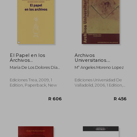
El Papel en los
Archivos
Archivos
Universitarios.
(Biblioteconomía y
Realidades y
María De Los Dolores Díaz
Mª Angeles Moreno Lopez
Administración
Proyectos (in
De Miranda,Ana María
Cultural) (in Spanish)
Spanish)
Herrero Montero
Ediciones Trea, 2009, 1
Ediciones Universidad De
Edition, Paperback, New
Valladolid, 2006, 1 Edition,
Paperback, New