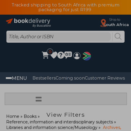
Tracked shipping to South Africa with premium
packaging for just R199
Ship to
South Africa
0
MENU
Bestsellers
Coming soon
Customer Reviews
=
View Filters
Home
Books
Reference, information and interdisciplinary subjects
Libraries and information science/Museology
Archives,