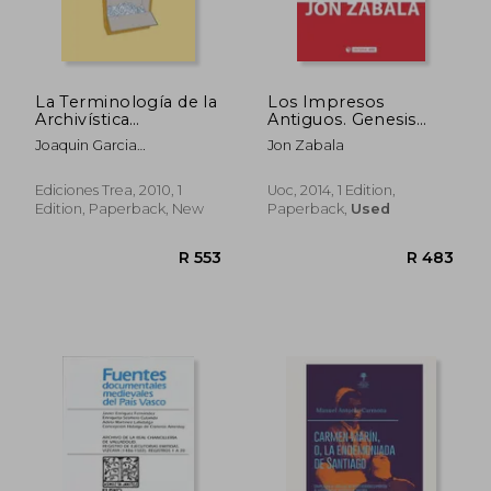
La Terminología de la
Los Impresos
Archivística
Antiguos. Genesis
(Biblioteconomía y
Material y su
Joaquin Garcia
Jon Zabala
Administración
Repercusion en la
Palacios,Raquel Gomez
Cultural) (in Spanish)
Transmision de los
Diaz
Textos (in Spanish)
Ediciones Trea, 2010, 1
Uoc, 2014, 1 Edition,
Edition, Paperback, New
Paperback,
Used
R 1,973
R 5