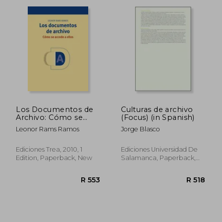
Los Documentos de
Culturas de archivo
Archivo: Cómo se
(Focus) (in Spanish)
Accede a Ellos
R 465
R 5
Leonor Rams Ramos
Jorge Blasco
(Archivos Siglo Xxi) (in
Spanish)
Ediciones Trea, 2010, 1
Ediciones Universidad De
Edition, Paperback, New
Salamanca, Paperback,
New