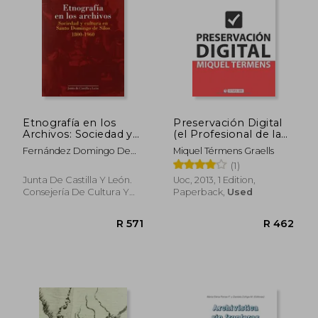
R 502
R 7
Etnografía en los
Preservación Digital
Archivos: Sociedad y
(el Profesional de la
Cultura en Santo
Información) (in
Fernández Domingo De
Miquel Térmens Graells
Domingo de Silos,
Spanish)
Silos Represa
(1)
1800-1960 (in
Spanish)
Junta De Castilla Y León.
Uoc, 2013, 1 Edition,
Consejería De Cultura Y
Paperback,
Used
Turismo, Paperback, New