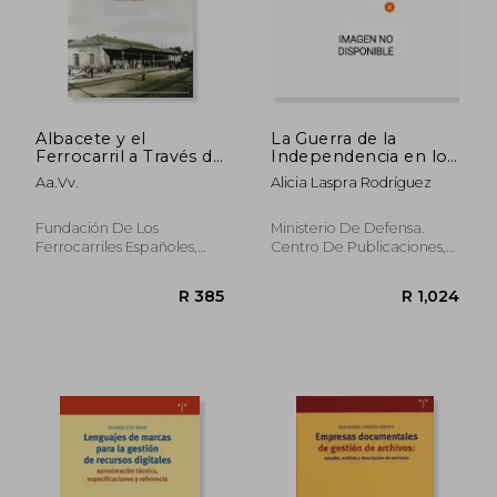
Albacete y el
La Guerra de la
Ferrocarril a Través de
Independencia en los
los Fondos del
Archivos Británicos
Aa.Vv.
Alicia Laspra Rodríguez
Archivo Histórico
del war Office (in
Ferroviar (in Spanish)
Spanish)
Fundación De Los
Ministerio De Defensa.
Ferrocarriles Españoles,
Centro De Publicaciones,
Paperback,
Used
Paperback,
Used
R 465
R 6