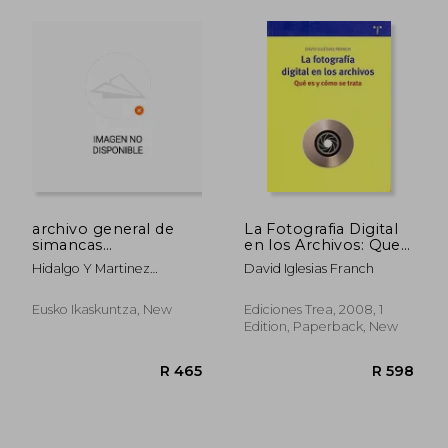
R 385
R 5
archivo general de
La Fotografia Digital
simancas
en los Archivos: Que
1487.reg.gral.sello.
es y Como se Trata (in
Hidalgo Y Martinez
David Iglesias Franch
(fuentes doc.
Spanish)
Enriquez Fernandez
medievales nº 137) (in
Spanish)
Eusko Ikaskuntza, New
Ediciones Trea, 2008, 1
Edition, Paperback, New