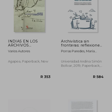
R 606
R 4
INDIAS EN LOS
Archivística sin
ARCHIVOS
fronteras: reflexiones
HISTORICOS
sobre políticas de
Varios Autores
Porras Paredes, María
PROVINCIALES DE
gestión, formación e
Elena, Ed.; Zúñiga
CASTILLA Y LEON (in
investigación en
Mendoza, Rosana Daniela,
Spanish)
archivos (in Spanish)
Agapea, Paperback, New
Universidad Andina Simón
Ed.
Bolívar, 2019, Paperback,
New