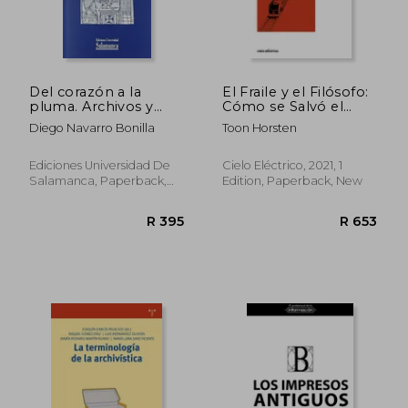
Del corazón a la
El Fraile y el Filósofo:
pluma. Archivos y
Cómo se Salvó el
papeles privados
Archivo Husserl (in
Diego Navarro Bonilla
Toon Horsten
femeninos en la Edad
Spanish)
Moderna (Estudios
filológicos) (in
Ediciones Universidad De
Cielo Eléctrico, 2021, 1
Spanish)
Salamanca, Paperback,
Edition, Paperback, New
New
R 1,011
R 5