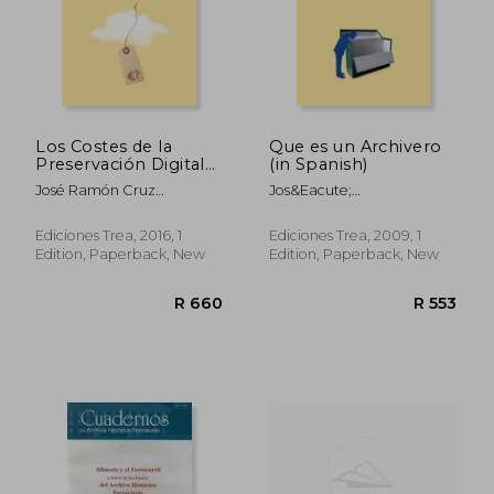
Los Costes de la
Que es un Archivero
Preservación Digital
(in Spanish)
Permanente
José Ramón Cruz
Jos&Eacute;
(Biblioteconomía y
Mundet,Carmen Díez
Ram&Oacute;N Cruz
Administración
Carrera
Mundet
Cultural) (in Spanish)
Ediciones Trea, 2016, 1
Ediciones Trea, 2009, 1
R 535
R 7
Edition, Paperback, New
Edition, Paperback, New