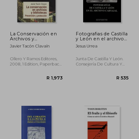
La Conservación en
Fotografias de Castilla
Archivos y
y León en el archivo
Bibliotecas:
Carvajal (in Spanish)
Javier Tacón Clavaín
Jesus Urrea
Prevención y
Protección (in
Spanish)
Ollero Y Ramos Editores,
Junta De Castilla Y León.
2008, 1 Edition, Paperback,
Consejería De Cultura Y
Used
Turismo, Paperback, New
R 385
R 1,0