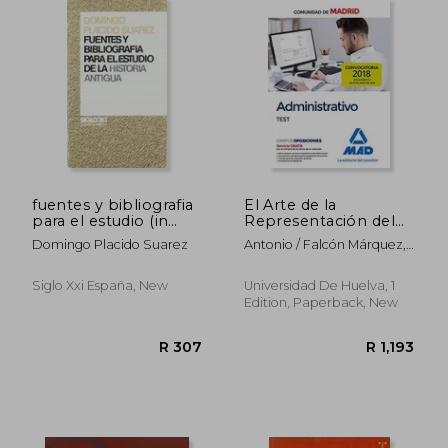
fuentes y bibliografia
El Arte de la
para el estudio (in
Representación del
Spanish)
Espacio (in Spanish)
Domingo Placido Suarez
Antonio / Falcón Márquez,
Teodoro / Cruz Isidoro,
Fernando / Luque Teruel,
Siglo Xxi España, New
Universidad De Huelva, 1
Andrés / Ruiz Morales,
Edition, Paperback, New
Mario / Cortés José,
Joaquín A. / Márquez
R 1,735
R 5
Domínguez, Juan A.
Sánchez González