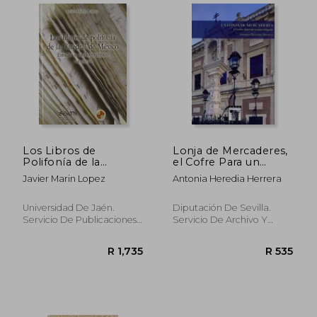
Los Libros de
Lonja de Mercaderes,
Polifonía de la
el Cofre Para un
Catedral de México:
Tesoro Singular (in
Javier Marin Lopez
Antonia Heredia Herrera
Estudio y Catálogo
Spanish)
Crítico (in Spanish)
Universidad De Jaén.
Diputación De Sevilla.
R 553
R 5
Servicio De Publicaciones
Servicio De Archivo Y
E Intercambio Científico,
Publicaciones., 2019, New
2012, 1ª Edition, Hardcover,
New