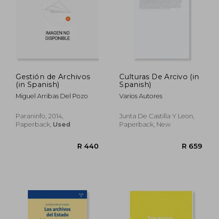
R 571
R 4
Gestión de Archivos
Culturas De Arcivo (in
(in Spanish)
Spanish)
Miguel Arribas Del Pozo
Varios Autores
Paraninfo, 2014,
Junta De Castilla Y Leon,
Paperback,
Used
Paperback, New