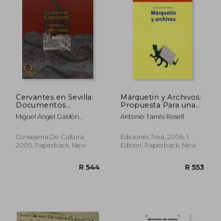
Cervantes en Sevilla:
Márquetin y Archivos:
Documentos
Propuesta Para una
Cervantinos en el
Aplicación del
Miguel Ángel Galdón
Antonio Tarrés Rosell
Archivo Histórico
Márquetin en los
Sánchez
Provincial de Sevilla
Archivos
(in Spanish)
(Biblioteconomía y
Consejería De Cultura,
Ediciones Trea, 2006, 1
Administración
2005, Paperback, New
Edition, Paperback, New
Cultural) (in Spanish)
R 307
R 1,1