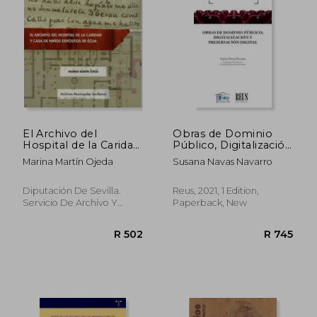
El Archivo del
Obras de Dominio
Hospital de la Caridad
Público, Digitalización
y Casa de Niños
y Preservación Digital
Marina Martín Ojeda
Susana Navas Navarro
Expósitos de Écija: 20
(in Spanish)
(Archivos Municipales
Sevillanos) (in
Diputación De Sevilla.
Reus, 2021, 1 Edition,
Spanish)
Servicio De Archivo Y
Paperback, New
Publicaciones, 2021, 1
Edition, Paperback, New
R 544
R 5