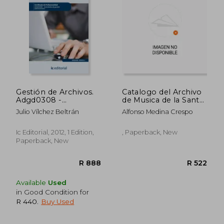
Gestión de Archivos.
Catalogo del Archivo
Adgd0308 -
de Musica de la Santa
Actividades de
Iglesia Catedral de
Julio Vílchez Beltrán
Alfonso Medina Crespo
Gestión
Jaen. 1ª Edicion (in
Administrativa (in
Spanish)
Spanish)
Ic Editorial, 2012, 1 Edition,
, Paperback, New
Paperback, New
Available
Used
in Good Condition for
R 440
.
Buy Used