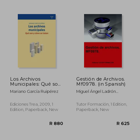
R 888
R 5
Los Archivos
Gestión de Archivos.
Municipales: Qué son
Mf0978. (in Spanish)
y Cómo se Tratan
Mariano García Ruipérez
Miguel Ángel Ladrón
(Biblioteconomía y
Jiménez
Administración
Cultural) (in Spanish)
Ediciones Trea, 2009, 1
Tutor Formación, 1 Edition,
Edition, Paperback, New
Paperback, New