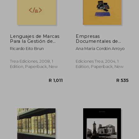
Lenguajes de Marcas
Empresas
Para la Gestión de
Documentales de
Recursos Digitales:
Gestión de Archivos:
Ricardo Eito Brun
Ana María Cordón Arroyo
Aproximación
Estudio, Análisis y
Técnica,
Descripción de
Especificaciones y
Servicios
Trea Ediciones, 2008, 1
Ediciones Trea, 2004, 1
Referencia (in
(Biblioteconomía y
Edition, Paperback, New
Edition, Paperback, New
Spanish)
Administración
Cultural) (in Spanish)
R 660
R 5