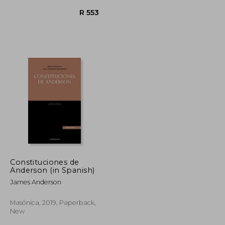
Constituciones de
R 1,851
R 553
Anderson (in Spanish)
James Anderson
Masónica, 2019, Paperback,
New