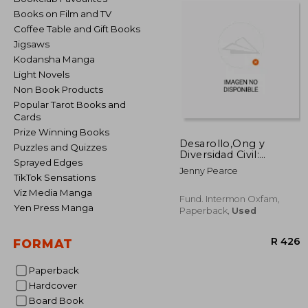
Books on Film and TV
Coffee Table and Gift Books
Jigsaws
Kodansha Manga
Light Novels
Non Book Products
Popular Tarot Books and
Cards
Prize Winning Books
Desarollo,Ong y
Puzzles and Quizzes
Diversidad Civil:
Sprayed Edges
Development Ngos
Jenny Pearce
and Civil Society
TikTok Sensations
Viz Media Manga
Fund. Intermon Oxfam,
Yen Press Manga
Paperback,
Used
FORMAT
Paperback
Hardcover
Board Book
R