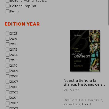
Editorial Humanitas S L
Editorial Popular
Fenix
EDITION YEAR
2021
2019
2018
R
2015
2014
2011
2010
2009
2008
Nuestra Señora la
2007
Blanca. Historias de su
2006
Cofradia (in Spanish)
Peli Martin
2005
2004
Dip. Foral De Alava, 2003,
2003
Paperback,
Used
2002