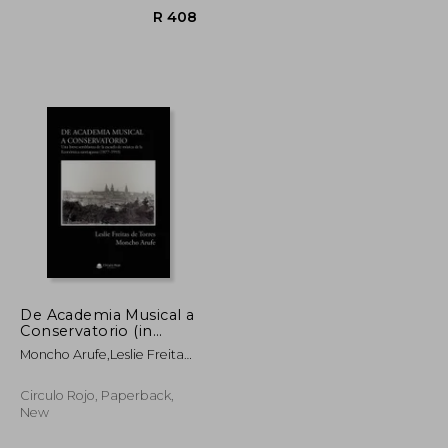
De Academia Musical a
Conservatorio (in
Spanish)
Moncho Arufe,Leslie Freitas
R 637
R 408
De Torres
Circulo Rojo, Paperback,
New