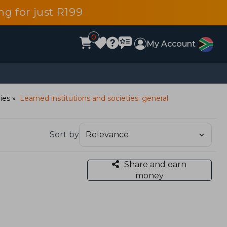
g for just R199
0
My Account
dies
Learned institutions and societies: general
Sort by
Share and earn
money