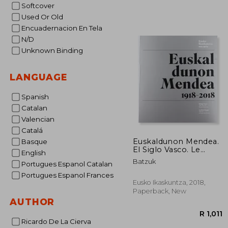
Softcover
Used Or Old
Encuadernacion En Tela
N/D
Unknown Binding
LANGUAGE
Spanish
Catalan
Valencian
Catalá
Euskaldunon Mendea.
Basque
El Siglo Vasco. Le
English
Siècle Basque. 1918-
Batzuk
Portugues Espanol Catalan
2018: Eusko
Ikaskuntza 100 Urte.
Portugues Espanol Frances
100 Años de Eusko
Eusko Ikaskuntza, 2018,
Ikaskuntza. 100 ans
Paperback, New
D'Eusko Ikaskuntza (in
AUTHOR
Spanish)
Ricardo De La Cierva