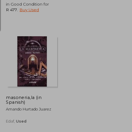
in Good Condition for
R 477
.
Buy Used
R 810
R 478
masoneria,la (in
Spanish)
Amando Hurtado Juarez
Edaf,
Used