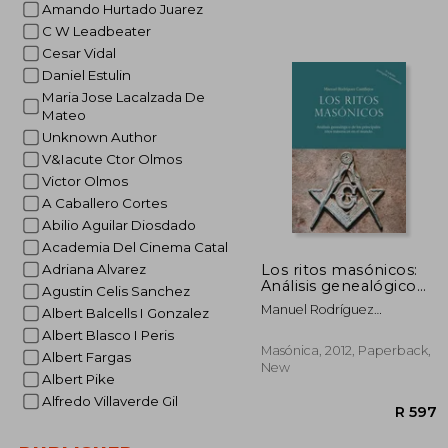
Amando Hurtado Juarez
C W Leadbeater
Cesar Vidal
Daniel Estulin
Maria Jose Lacalzada De
Mateo
R
Unknown Author
V&Iacute Ctor Olmos
Victor Olmos
A Caballero Cortes
Abilio Aguilar Diosdado
Academia Del Cinema Catal
Los ritos masónicos:
Adriana Alvarez
Análisis genealógico
Agustin Celis Sanchez
de los principales ritos
Manuel Rodríguez
Albert Balcells I Gonzalez
masónicos en el
Castillejos
mundo (in Spanish)
Albert Blasco I Peris
Masónica, 2012, Paperback,
Albert Fargas
New
Albert Pike
Alfredo Villaverde Gil