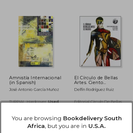
R 597
R 641
Amnistía Internacional
El Círculo de Bellas
(in Spanish)
Artes. Ciento
Veinticinco Años de
José Antonio García Muñoz
Delfín Rodríguez Ruiz
Historia, 1880-2005 (in
Spanish)
TURPIAL, Hardcover,
Used
Editorial Círculo De Bellas
Artes, 2005, 1 Edition,
Paperback, New
You are browsing
Bookdelivery South
Africa
, but you are in
U.S.A.