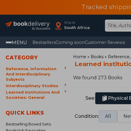
Tracked shippi
Ship to
South Africa
MENU
Bestsellers
Coming soon
Customer Reviews
Home
Books
Reference, 
CATEGORY
Learned instituti
Reference, Information
And Interdisciplinary
We found 273 Books
Subjects
Interdisciplinary Studies
Learned Institutions And
Societies: General
See:
Physical
QUICK LINKS
Condition:
All
Ne
Bestselling Boxed Sets
Bookclub Favourites