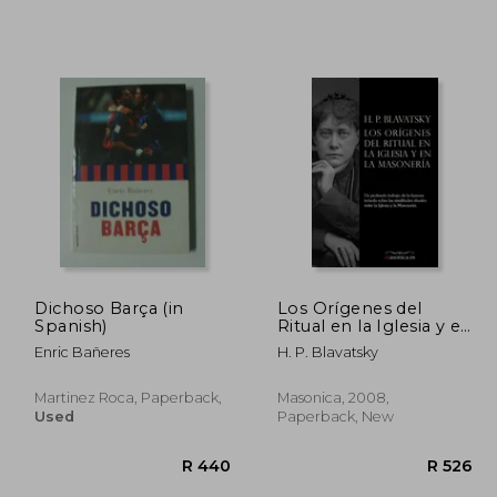
Dichoso Barça (in
Los Orígenes del
Spanish)
Ritual en la Iglesia y en
la Masonería (in
Enric Bañeres
H. P. Blavatsky
Spanish)
Martinez Roca, Paperback,
Masonica, 2008,
Used
Paperback, New