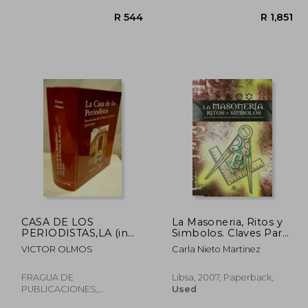
CASA DE LOS
La Masoneria, Ritos y
R 661
R 544
PERIODISTAS,LA (in
Simbolos. Claves Para
Spanish)
Entender los Secretos
VICTOR OLMOS
Carla Nieto Martinez
de la Logia Masonica
(in Spanish)
FRAGUA DE
Libsa, 2007, Paperback,
PUBLICACIONES,
Used
Paperback, New