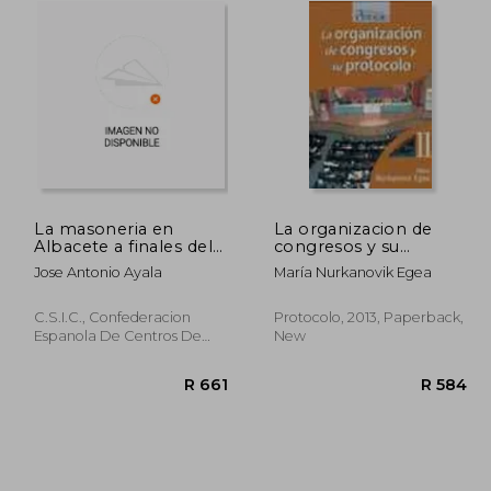
La masoneria en
La organizacion de
Albacete a finales del
congresos y su
siglo XIX (Serie I--
protocolo (in Spanish)
Jose Antonio Ayala
María Nurkanovik Egea
Ensayos historicos y
cientificos) (Spanish
Edition) (in Spanish)
C.S.I.C., Confederacion
Protocolo, 2013, Paperback,
Espanola De Centros De
New
Estudios Locales,
Paperback,
Used
 426
R 661