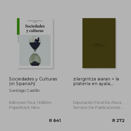
 1,011
R 440
Sociedades y Culturas
zilargintza aiaran = la
(in Spanish)
platería en ayala,
exposición (in
Santiago Castillo
Spanish)
Ediciones Trea, 1 Edition,
Diputación Foral De Álava.
Paperback, New
Servicio De Publicaciones =
Araba Foru Aldundia.
Argitalpenak Zerbitzu, New