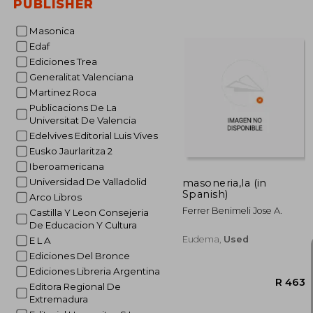
PUBLISHER
Masonica
Edaf
Ediciones Trea
Generalitat Valenciana
Martinez Roca
Publicacions De La
Universitat De Valencia
Edelvives Editorial Luis Vives
Eusko Jaurlaritza 2
Iberoamericana
Universidad De Valladolid
masoneria,la (in
Spanish)
Arco Libros
Ferrer Benimeli Jose A.
Castilla Y Leon Consejeria
De Educacion Y Cultura
Eudema,
Used
E L A
Ediciones Del Bronce
Ediciones Libreria Argentina
Editora Regional De
Extremadura