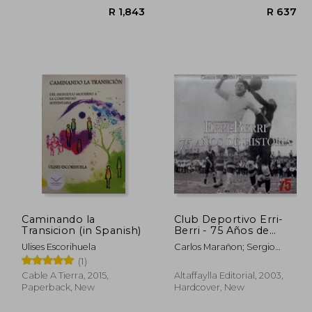
Caminando la
Club Deportivo Erri-
Transicion (in Spanish)
Berri - 75 Años de
Historia (1928-2003)
Ulises Escorihuela
Carlos Marañon; Sergio
(in Spanish)
 729
R 1,843
Amadoz
(1)
Cable A Tierra, 2015,
Altaffaylla Editorial, 2003,
Paperback, New
Hardcover, New