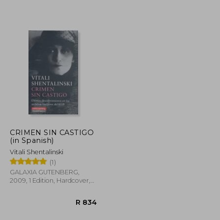
R 526
R 385
CRIMEN SIN CASTIGO
(in Spanish)
Vitali Shentalinski
(1)
GALAXIA GUTENBERG,
2009, 1 Edition, Hardcover,
New