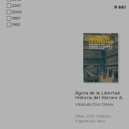
2001
2000
1997
1992
Ágora de la Libertad.
Historia del Ateneo de
Madrid. Tomo iii (1962-
V&Iacute;Ctor Olmos
2019) (in Spanish)
Ulises, 2019, 1 Edition,
Paperback, New