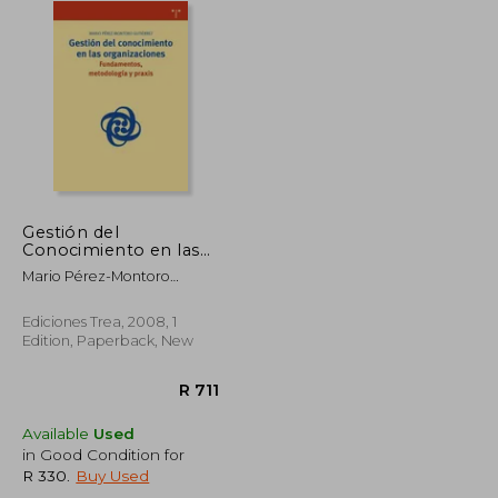
Gestión del
Conocimiento en las
Organizaciones:
Mario Pérez-Montoro
Fundamentos,
Gutiérrez
Metodología y Praxis
(in Spanish)
Ediciones Trea, 2008, 1
Edition, Paperback, New
Available
Used
in Good Condition for
R 330
.
Buy Used
R 584
R 711