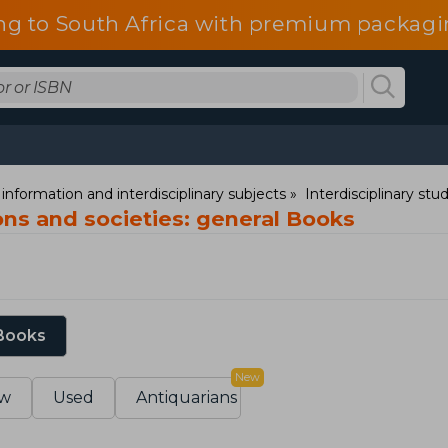
ng to South Africa with premium packagin
information and interdisciplinary subjects
Interdisciplinary stu
ons and societies: general Books
 Books
New
w
Used
Antiquarians