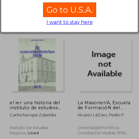
Go to U.S.A.
I want to stay here
 463
R 339
el ier: una historia del
La MasoneríA, Escuela
instituto de estudios
de FormacióN del
riojanos (in Spanish)
Ciudadano: La
Carlos Navajas Zubeldia
Alvarez LáZaro, Pedro F
EducacióN Interna de
los Masones
EspañOles en el
Instituto De Estudios
Universidad Pontificia
ÚLtimo Tercio de Siglo
Riojanos,
Used
Comillas De Madrid, 1996,
xix (in Spanish)
Paperback,
Used