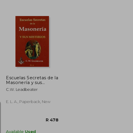
R 272
R 834
Escuelas Secretas de la
Masonería y sus
Misterios. (in Spanish)
C.W. Leadbeater
E. L. A., Paperback, New
Available
Used