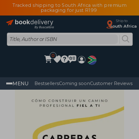
Tracked shipping to South Africa with premium
packaging for just R199
Ship to
South Africa
0
MENU
Bestsellers
Coming soon
Customer Reviews