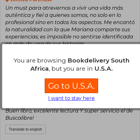
lista global de Forbes 40 Under 40. Incluso fue
homenajeada por Mattel con una Barbie única
Un must para atrevernos a vivir una vida más
en su honor.
auténtica y fiel a quienes somos, no solo en lo
profesional sino en todos los aspectos. Me encantó
Mariana es licenciada en Relaciones
Internacionales por la London School of
la naturalidad con la que Mariana comparte sus
Economics y tiene una maestría en
experiencias; es imposible no sentirse identificada
Administración Pública por la Universidad de
en más de una de sus historias.
Columbia. Vive en Lima, Perú, junto a su esposo
y sus tres hijos: Lucía, Tomás y Antonia. Sus
Translate to english
hobbies favoritos son correr frente al mar, leer
You are browsing
Bookdelivery South
novelas y disfrutar de la compañía de sus
Africa
, but you are in
U.S.A.
personas más queridas. Carreras con propósito
1
0
This review is useful
It is not useful
es su primer libro.
Go to U.S.A.
Anonymous User
Thursday, March 19,
2026
I want to stay here
Verified Purchase
Buen libro, excelente lectura Y super servicio el de
Buscalibre!
Translate to english