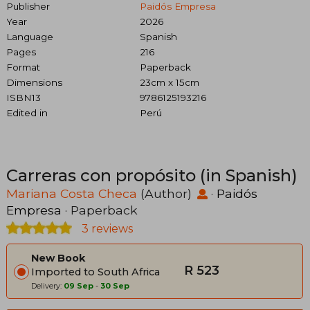
Publisher
Paidós Empresa
Year
2026
Language
Spanish
Pages
216
Format
Paperback
Dimensions
23cm x 15cm
ISBN13
9786125193216
Edited in
Perú
Carreras con propósito (in Spanish)
Mariana Costa Checa
(Author)
·
Paidós
Empresa
· Paperback
3 reviews
New Book
R 523
Imported to South Africa
Delivery:
09 Sep
-
30 Sep