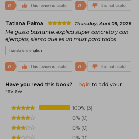
0
0
This review is useful
It is not useful
Tatiana Palma
Thursday, April 09, 2026
Me gusto bastante, explica súper concreto y con
ejemplos, siento que es un must para todos
Translate to english
0
0
This review is useful
It is not useful
Have you read this book?
Login
to add your
review
.
100% (3)
0% (0)
0% (0)
0% (0)