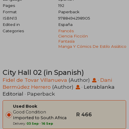
Pages
192
Format
Paperback
ISBN13
9788494298905
Edited in
España
Categories
Francés
Ciencia Ficción
Fantasía
Manga Y Cómics De Estilo Asiático
City Hall 02 (in Spanish)
Fidel de Tovar Villanueva
(Author)
·
Dani
Bermúdez Herrero
(Author)
·
Letrablanka
Editorial
· Paperback
Used Book
Good Condition
R 466
Imported to South Africa
Delivery:
03 Sep
-
16 Sep