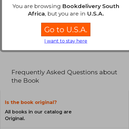
0% (0)
You are browsing
Bookdelivery South
0% (0)
Africa
, but you are in
U.S.A.
0% (0)
Go to U.S.A.
0% (0)
0% (0)
I want to stay here
Frequently Asked Questions about
the Book
Is the book original?
All books in our catalog are
Original.