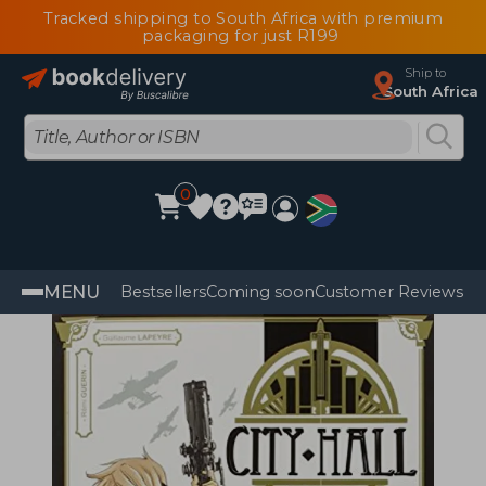
Tracked shipping to South Africa with premium
packaging for just R199
Ship to
South Africa
0
MENU
Bestsellers
Coming soon
Customer Reviews