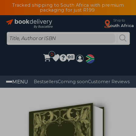
Tracked shipping to South Africa with premium
packaging for just R199
Ship to
South Africa
0
MENU
Bestsellers
Coming soon
Customer Reviews