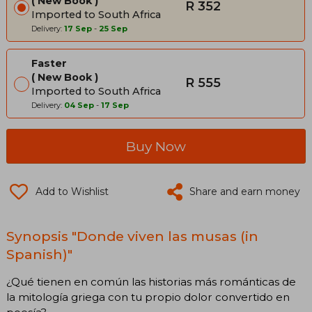
New Book
R 352
Imported to South Africa
Delivery:
17 Sep
-
25 Sep
Faster
New Book
R 555
Imported to South Africa
Delivery:
04 Sep
-
17 Sep
Buy Now
Add to Wishlist
Share and earn money
Synopsis "Donde viven las musas (in
Spanish)"
¿Qué tienen en común las historias más románticas de
la mitología griega con tu propio dolor convertido en