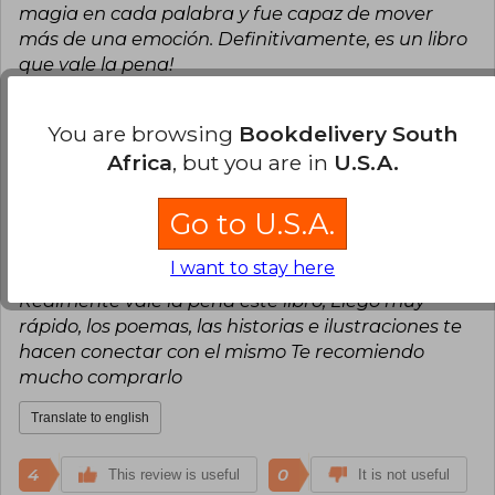
magia en cada palabra y fue capaz de mover
más de una emoción. Definitivamente, es un libro
que vale la pena!
Translate to english
You are browsing
Bookdelivery South
Africa
, but you are in
U.S.A.
11
0
This review is useful
It is not useful
Go to U.S.A.
Aimeé Tellez
Thursday, September 26,
2024
I want to stay here
Verified Purchase
Realmente vale la pena éste libro, Llegó muy
rápido, los poemas, las historias e ilustraciones te
hacen conectar con el mismo Te recomiendo
mucho comprarlo
Translate to english
4
0
This review is useful
It is not useful