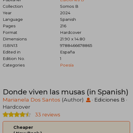
Collection
Somos B
Year
2024
Language
Spanish
Pages
216
Format
Hardcover
Dimensions
21.90 x 14.80
ISBN13
9788466678865
Edited in
España
Edition No.
1
Categories
Poesía
Donde viven las musas (in Spanish)
Marianela Dos Santos
(Author)
·
Ediciones B
·
Hardcover
33 reviews
Cheaper