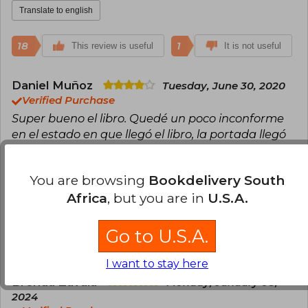
Translate to english
18
1
This review is useful
It is not useful
Daniel Muñoz
Tuesday, June 30, 2020
Verified Purchase
Super bueno el libro. Quedé un poco inconforme
en el estado en que llegó el libro, la portada llegó
algo maltratada y tardó un poco más de lo que se
estimo que iba a llegar, pero bueno. El libro como
You are browsing
Bookdelivery South
tal, muy bueno
Africa
, but you are in
U.S.A.
Translate to english
Go to U.S.A.
4
0
This review is useful
It is not useful
I want to stay here
Brenda Zavala
Monday, January 08,
2024