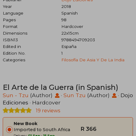
Year
2018
Language
Spanish
Pages
98
Format
Hardcover
Dimensions
22x15cm
ISBN13
9788494709203
Edited in
España
Edition No.
1
Categories
Filosofía De Asia Y De La India
El Arte de la Guerra (in Spanish)
Sun - Tzu
(Author)
·
Sun Tzu
(Author)
·
Dojo
Ediciones
· Hardcover
19 reviews
New Book
R 366
Imported to South Africa
Delivery:
01 Sep
-
15 Sep