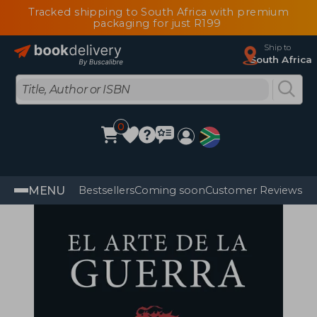
Tracked shipping to South Africa with premium
packaging for just R199
Ship to
South Africa
0
MENU
Bestsellers
Coming soon
Customer Reviews