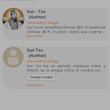
Sun - Tzu
(Author)
View Author's Page
Sun Tzu (in simplified Chinese: 孙子, in traditional
Chinese: 孫子, in pinyin: Sūnzǐ) was a general,
See more
military strategist, and philosopher from ancient
China. The name by which we know him is
actually an honorary title meaning "Master Sun".
His birth name was Sun Wu and outside his
Sun Tzu
family, he was known by his courtesy name
(Author)
Changqing.
View Author's Page
Sun Tzu fue un general, estratega militar y
Traditionally, he is considered the author of The
filósofo de la antigua China. El nombre por el
Art of War, an influential treatise on military
que lo conocemos es en realidad un título
strategy. Sun Tzu has had a significant impact on
Translate to english
honorífico que significa «Maestro Sun». Su
Chinese and Asian history and culture, both for
nombre de nacimiento era Sun Wu y fuera de su
writing The Art of War and for being a legendary
See more
familia era conocido por su nombre de cortesía
historical figure.
Changqing. Tradicionalmente se le considera
como el autor de El arte de la guerra, un
influyente tratado sobre estrategia militar.