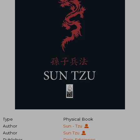
Type
Physical Book
Author
Sun - Tzu
Author
Sun Tzu
Publisher
Dojo Ediciones