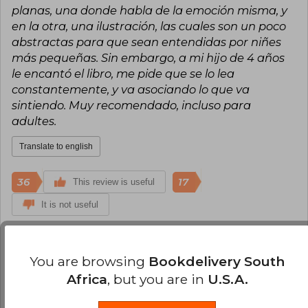
planas, una donde habla de la emoción misma, y
en la otra, una ilustración, las cuales son un poco
abstractas para que sean entendidas por niñes
más pequeñas. Sin embargo, a mi hijo de 4 años
le encantó el libro, me pide que se lo lea
constantemente, y va asociando lo que va
sintiendo. Muy recomendado, incluso para
adultes.
Translate to english
36
17
This review is useful
It is not useful
Ramón Suárez
Sunday, August 16, 2020
You are browsing
Bookdelivery South
Verified Purchase
Lindo libro. Muy bueno para utilizar con niños.
Africa
, but you are in
U.S.A.
Translate to english