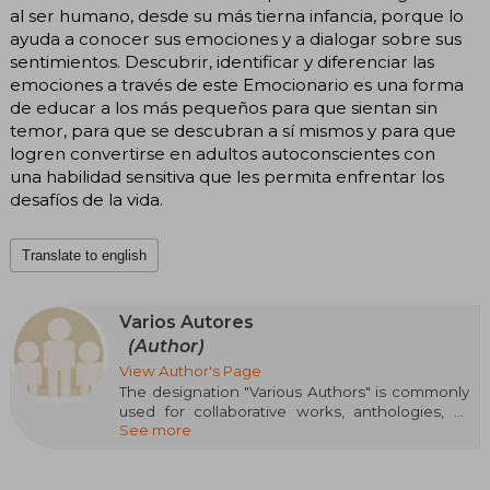
al ser humano, desde su más tierna infancia, porque lo
ayuda a conocer sus emociones y a dialogar sobre sus
sentimientos. Descubrir, identificar y diferenciar las
emociones a través de este Emocionario es una forma
de educar a los más pequeños para que sientan sin
temor, para que se descubran a sí mismos y para que
logren convertirse en adultos autoconscientes con
una habilidad sensitiva que les permita enfrentar los
desafíos de la vida.
Translate to english
Varios Autores
(Author)
View Author's Page
The designation "Various Authors" is commonly
used for collaborative works, anthologies, or
See more
editorial projects involving multiple writers
without highlighting a single one as the main
author. This type of work is often found in