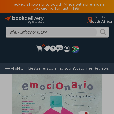
Tracked shipping to South Africa with premium
packaging for just R199
Ship to
South Africa
0
MENU
Bestsellers
Coming soon
Customer Reviews