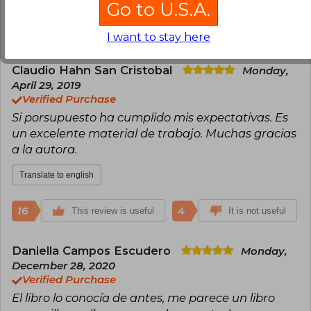
Go to U.S.A.
16
3
This review is useful
It is not useful
I want to stay here
Claudio Hahn San Cristobal
Monday,
April 29, 2019
Verified Purchase
Si porsupuesto ha cumplido mis expectativas. Es
un excelente material de trabajo. Muchas gracias
a la autora.
Translate to english
16
4
This review is useful
It is not useful
Daniella Campos Escudero
Monday,
December 28, 2020
Verified Purchase
El libro lo conocía de antes, me parece un libro