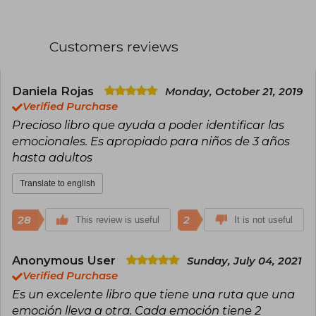
genres such as collective narrative, thematic
essays, academic research, and, especially, in
manuals or educational compilations. Shared
authorship can range from textbooks to literary
Customers reviews
compilations, depending on the editorial
context
Some well-known works signed under this label
Daniela Rojas
Monday, October 21, 2019
include Palliative Care Manual (2021),
Verified Purchase
Extraordinary Narratives (anthology, 2008), and
Precioso libro que ayuda a poder identificar las
Introduction to Social Sciences (2020), among
emocionales. Es apropiado para niños de 3 años
many others. Since "Various Authors" does not
represent a specific person, awards cannot be
hasta adultos
attributed to this collective name, although the
works themselves have sometimes been
Translate to english
recognized by academic or publishing
institutions.
28
2
This review is useful
It is not useful
Anonymous User
Sunday, July 04, 2021
Verified Purchase
Es un excelente libro que tiene una ruta que una
emoción lleva a otra. Cada emoción tiene 2