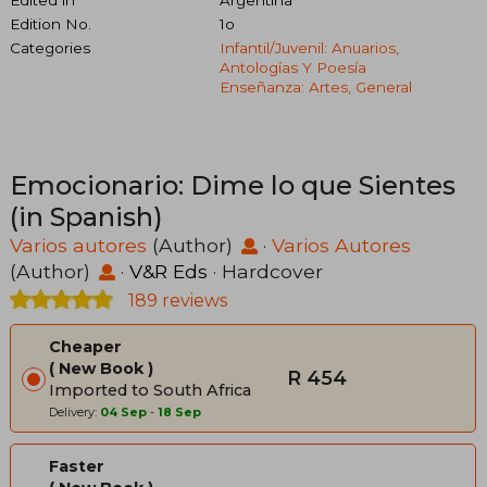
Edited in
Argentina
Edition No.
1o
Categories
Infantil/juvenil: Anuarios,
Antologías Y Poesía
Enseñanza: Artes, General
Emocionario: Dime lo que Sientes
(in Spanish)
Varios autores
(Author)
·
Varios Autores
(Author)
·
V&R Eds
· Hardcover
189 reviews
Cheaper
New Book
R 454
Imported to South Africa
Delivery:
04 Sep
-
18 Sep
Faster