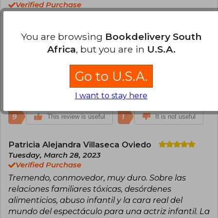
Verified Purchase
Excelente libro! para un amplio publico, la autora
habla de temas como la salud mental, problemas
You are browsing
Bookdelivery South
alimenticios y maltrato infantil. Su historia tiene
Africa
, but you are in
U.S.A.
varios matices, y como esta relatado permite
comprender lo que ella vivía en cada etapa de su
vida.
Go to U.S.A.
Translate to english
I want to stay here
9
1
This review is useful
It is not useful
Patricia Alejandra Villaseca Oviedo
Tuesday, March 28, 2023
Verified Purchase
Tremendo, conmovedor, muy duro. Sobre las
relaciones familiares tóxicas, desórdenes
alimenticios, abuso infantil y la cara real del
mundo del espectáculo para una actriz infantil. La