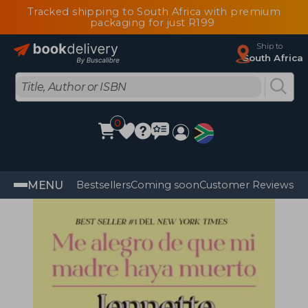
Tracked shipping to South Africa with premium
packaging for just R199
Ship to
South Africa
0
MENU
Bestsellers
Coming soon
Customer Reviews