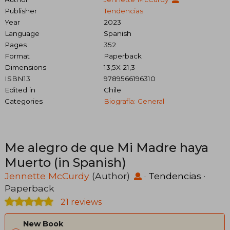
Publisher
Tendencias
Year
2023
Language
Spanish
Pages
352
Format
Paperback
Dimensions
13,5X 21,3
ISBN13
9789566196310
Edited in
Chile
Categories
Biografía: General
Me alegro de que Mi Madre haya
Muerto (in Spanish)
Jennette McCurdy
(Author)
·
Tendencias
·
Paperback
21 reviews
New Book