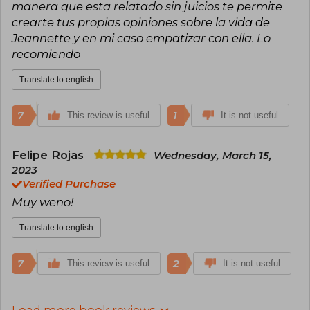
manera que esta relatado sin juicios te permite
crearte tus propias opiniones sobre la vida de
Jeannette y en mi caso empatizar con ella. Lo
recomiendo
Translate to english
7
1
This review is useful
It is not useful
Felipe Rojas
Wednesday, March 15,
2023
Verified Purchase
Muy weno!
Translate to english
7
2
This review is useful
It is not useful
Load more book reviews