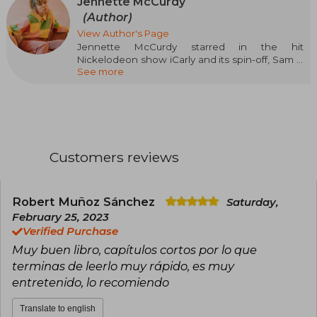
Jennette McCurdy
(Author)
View Author's Page
Jennette McCurdy starred in the hit
Nickelodeon show iCarly and its spin-off, Sam &
See more
Cat, as well as the Netflix series Between. In
2017, she stopped acting and began writing and
directing. Her films have been featured at
various festivals. She writes articles for HuffPost
and The Wall Street Journal. Her monologue I'm
Glad My Mom Died sold out tickets for its two
sessions at the Lyric Hyperion Theatre and the
Customers reviews
Hudson Theatre in Los Angeles. She hosts a
podcast titled Empty Inside, which has topped
Apple's charts and features guests discussing
uncomfortable topics. She lives in Los Angeles.
Robert Muñoz Sánchez
Saturday,
February 25, 2023
Verified Purchase
Muy buen libro, capítulos cortos por lo que
terminas de leerlo muy rápido, es muy
entretenido, lo recomiendo
Translate to english