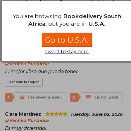
edades.
Me gustó mucho este libro, me gustó el tipo de
juego
You are browsing
Bookdelivery South
Translate to english
Africa
, but you are in
U.S.A.
5
0
This review is useful
It is not useful
Go to U.S.A.
Anonymous User
I want to stay here
Tuesday, June 02,
2026
Verified Purchase
El mejor libro que puedo tener
Translate to english
1
0
This review is useful
It is not useful
Clara Martínez
Tuesday, June 02, 2026
Verified Purchase
Es muy divertido!