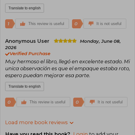
Translate to english
1
0
This review is useful
It is not useful
Anonymous User
Monday, June 08,
2026
Verified Purchase
Muy hermoso el libro, llegó en excelente estado. Mi
unica observación es que el empaque estaba roto,
espero puedan mejorar esa parte.
Translate to english
0
0
This review is useful
It is not useful
Load more book reviews
Have you read this book?
Login
to add your