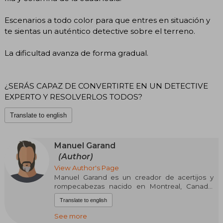
Escenarios a todo color para que entres en situación y
te sientas un auténtico detective sobre el terreno.
La dificultad avanza de forma gradual.
¿SERÁS CAPAZ DE CONVERTIRTE EN UN DETECTIVE
EXPERTO Y RESOLVERLOS TODOS?
Translate to english
Manuel Garand
(Author)
View Author's Page
Manuel Garand es un creador de acertijos y
rompecabezas nacido en Montreal, Canadá,
cuya imaginación se despliega entre juegos
Translate to english
lógicos, misterio y narrativa visual. Su trabajo se
ha publicado en medios reconocidos de lógica
See more
y entretenimiento, destacándose por su