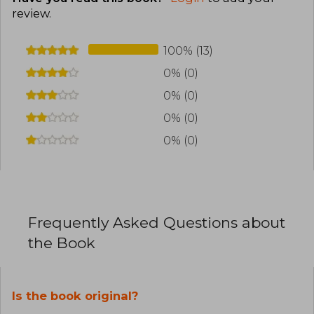
review
.
100% (13)
0% (0)
0% (0)
0% (0)
0% (0)
Frequently Asked Questions about
the Book
Is the book original?