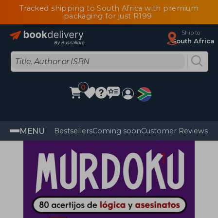
Tracked shipping to South Africa with premium
packaging for just R199
Ship to
South Africa
0
MENU
Bestsellers
Coming soon
Customer Reviews