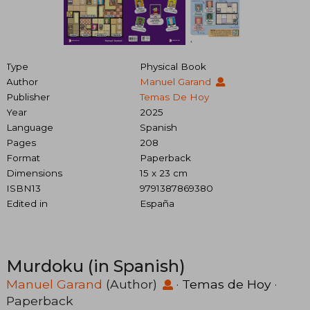
Type
Physical Book
Author
Manuel Garand
Publisher
Temas De Hoy
Year
2025
Language
Spanish
Pages
208
Format
Paperback
Dimensions
15 x 23 cm
ISBN13
9791387869380
Edited in
España
Murdoku (in Spanish)
Manuel Garand
(Author)
·
Temas de Hoy
·
Paperback