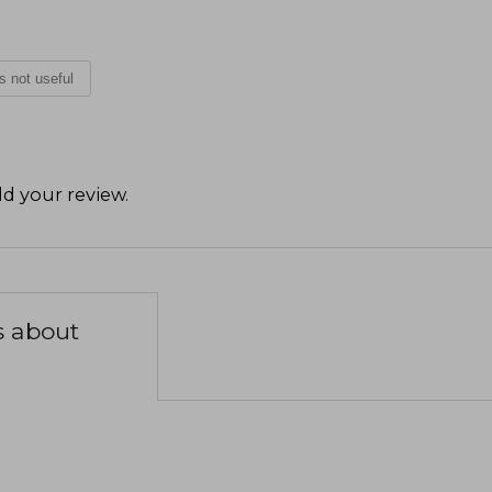
is not useful
d your review
.
s about