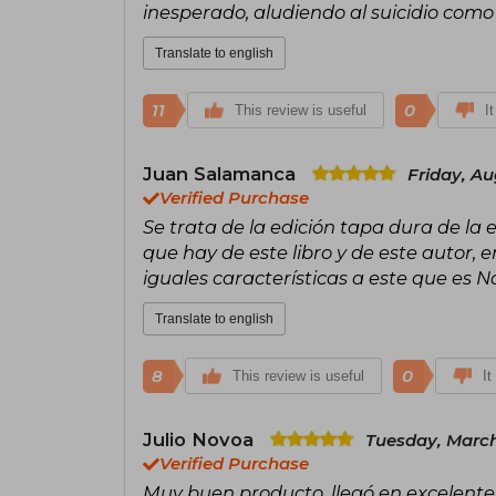
inesperado, aludiendo al suicidio como
Translate to english
11
0
This review is useful
I
Juan Salamanca
Friday, Au
Verified Purchase
Se trata de la edición tapa dura de la e
que hay de este libro y de este autor,
iguales características a este que es
Translate to english
8
0
This review is useful
It
Julio Novoa
Tuesday, March
Verified Purchase
Muy buen producto, llegó en excelentes 