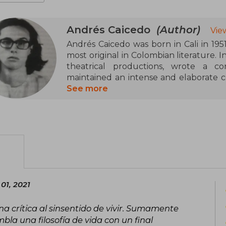
Andrés Caicedo
(Author)
Vie
Andrés Caicedo was born in Cali in 195
most original in Colombian literature. In
theatrical productions, wrote a co
maintained an intense and elaborate 
world of the novel with relentless pas
See more
one of his main obsessions, first as a
finally as a sharp critic, founder of the
Cine-Club de Cali. He committed suic
received the first printed copy of ¡Que v
remembered to this day and which has b
Among his most notable texts are t
empantanados o historias para jovencit
01, 2021
a crítica al sinsentido de vivir. Sumamente
mbla una filosofía de vida con un final