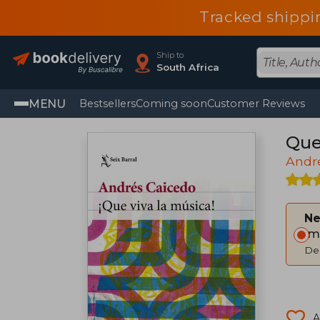
Tracked shippi
Ship to
South Africa
MENU
Bestsellers
Coming soon
Customer Reviews
Que 
Andr
Ne
Im
Del
A