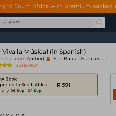
ng to South Africa with premium packagin
Viva la Música! (in Spanish)
és Caicedo
(Author)
·
Seix Barral
· Hardcover
36 reviews
w Book
R 591
ported to South Africa
ivery:
09 Sep
-
24 Sep
dd to Wishlist