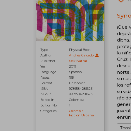
Syno
¡Que V
dejará
dicha.
protag
Type
Physical Book
la niñ
Author
Andrés Caicedo
Cruz, 
Publisher
Seix Barral
descub
Year
2019
norte,
Language
Spanish
Pages
198
su cas
Format
Hardcover
los re
ISBN
9789584281623
su vid
ISBN13
9789584281623
rápido
Edited in
Colombia
genera
Edition No.
1
juvent
Categories
Colombia
Ficción Urbana
enrúm
Transl