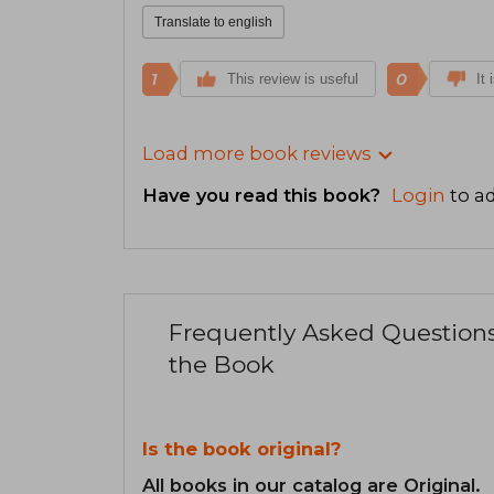
Translate to english
1
0
This review is useful
It 
Load more book reviews
Have you read this book?
Login
to ad
Frequently Asked Question
the Book
Is the book original?
All books in our catalog are Original.