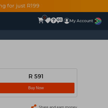
g for just R199
0
My Account
R 591
Buy Now
Share and earn money