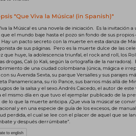
psis "Que Viva la Música! (in Spanish)"
iva la Música! es una novela de iniciación. Es la invitación a
 que el mundo baje hasta el pozo sin fondo de sus propios 
 Hay un pacto secreto con la muerte en esta danza de Mar
onista de sus páginas. Pero es la muerte dulce de las celebr
ez que huye, la adolescencia triunfal, el rock and roll, los Ro
las drogas, Cali (o Kali, según la ortografía de la narradora). 
rimiento de una ciudad colombiana (única, mágica e irrepe
 con su Avenida Sexta, su parque Versalles y sus parajes mág
eta Panamericana, su río Pance, sus barrios más allá de Mira
fugios de la salsa y el sexo.Andrés Caicedo, el autor de este 
a el mismo día en que tuvo el ejemplar publicado de la p
 de lo que la muerte anticipa. ¡Que viva la música! se convir
cional y en una especie de guía de los excesos, de manual d
ud perdida, el cual se lee con el placer de aquel que se la
bate y después derrúmbate”.
ate to english