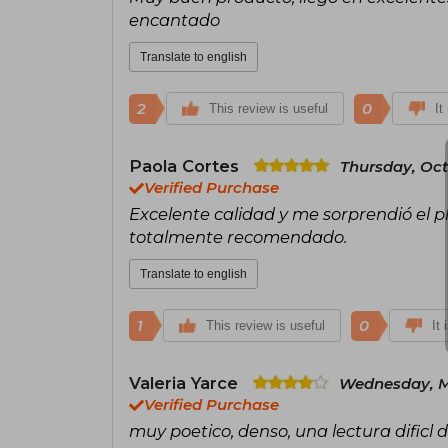
encantado
Translate to english
2
0
This review is useful
It
Paola Cortes
Thursday, Oct
Verified Purchase
Excelente calidad y me sorprendió el p
totalmente recomendado.
Translate to english
1
0
This review is useful
It 
Valeria Yarce
Wednesday, M
Verified Purchase
muy poetico, denso, una lectura dificl d