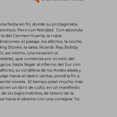
 una fiesta sin fin, donde su protagonista
excesos. Pero con felicidad. Con absoluta
ía del Carmen Huerta, la rubia
aciones: el paisaje, los afectos, la noche,
lling Stones, la salsa, Ricardo Ray, Bobby
Es, así mismo, una iniciación al
tible), que comienza por el cielo del
icos, hasta llegar al infierno del Sur con
flores, su cordillera de los Andes alada y
viaje-hacia-el-deliro verbal, pondría fin a
resente novela. El tiempo pasó mucho más
tió en un libro de culto, en un manifiesto
e los bajos instintos, de tesoro de la
nza hacia el abismo con una consigna: “tú