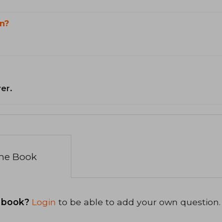
n?
er.
the Book
 book?
Login
to be able to add your own question.