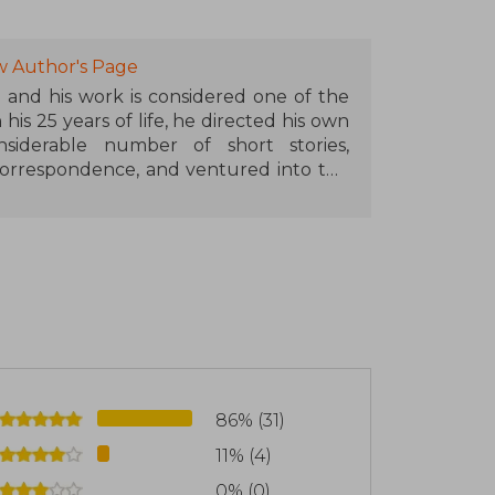
w Author's Page
1 and his work is considered one of the
 his 25 years of life, he directed his own
nsiderable number of short stories,
correspondence, and ventured into the
sion and urgency. Similarly, cinema was
 filmmaker, then as a screenwriter, and
 magazine Ojo al cine and director of the
ide on March 4, 1977, the same day he
iva la música!, the novel for which he is
een translated into several languages.
he stories El atravesado, Angelitos
os and the novel Noche sin fortuna.
86% (31)
11% (4)
0% (0)