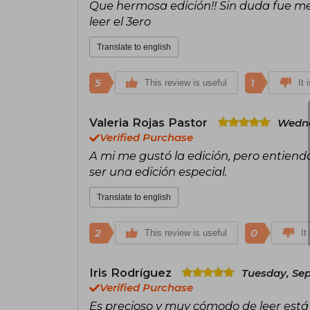
Que hermosa edición!! Sin duda fue mej
leer el 3ero
Translate to english
5
1
This review is useful
It 
Valeria Rojas Pastor
Wedne
Verified Purchase
A mi me gustó la edición, pero entiend
ser una edición especial.
Translate to english
2
0
This review is useful
It
Iris Rodríguez
Tuesday, Sep
Verified Purchase
Es precioso y muy cómodo de leer est