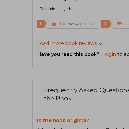
Translate to english
1
0
This review is useful
It 
Load more book reviews
Have you read this book?
Login
to ad
Frequently Asked Question
the Book
Is the book original?