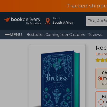
Tracked shippi
Ship to
South Africa
MENU
Bestsellers
Coming soon
Customer Reviews
Rec
Laur
C
Im
Del
Fa
Im