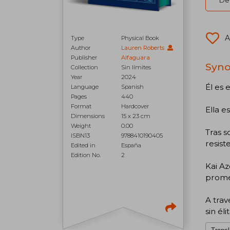
Del
A
Type
Physical Book
Author
Lauren Roberts
Publisher
Alfaguara
Syno
Collection
Sin límites
Year
2024
Él es 
Language
Spanish
Pages
440
Format
Hardcover
Ella e
Dimensions
15 x 23 cm
Weight
0.00
Tras s
ISBN13
9788410190405
resist
Edited in
España
Edition No.
2
Kai Az
promet
A trav
sin él