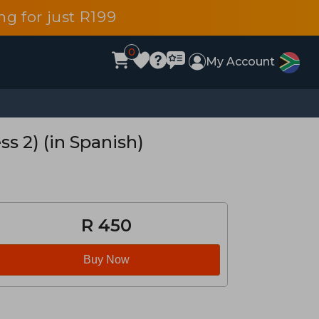
g for just R199
0
My Account
s 2) (in Spanish)
R 450
Buy Now