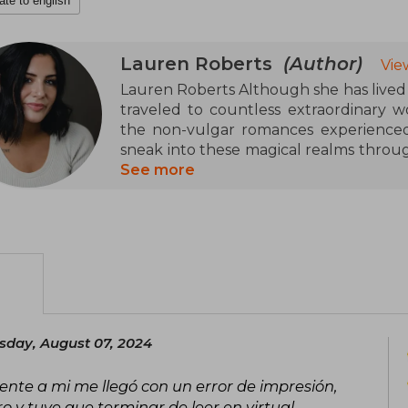
ate to english
Lauren Roberts
(Author)
Vie
Lauren Roberts Although she has lived h
traveled to countless extraordinary w
the non-vulgar romances experienced 
sneak into these magical realms throug
first book in a trilogy, marks her debut 
See more
on social media platforms like TikTok. In
also indulges in more mundane activitie
word puzzles, or coloring.
day, August 07, 2024
ente a mi me llegó con un error de impresión,
ro y tuve que terminar de leer en virtual.