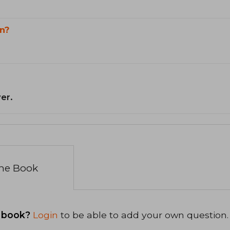
n?
er.
the Book
 book?
Login
to be able to add your own question.