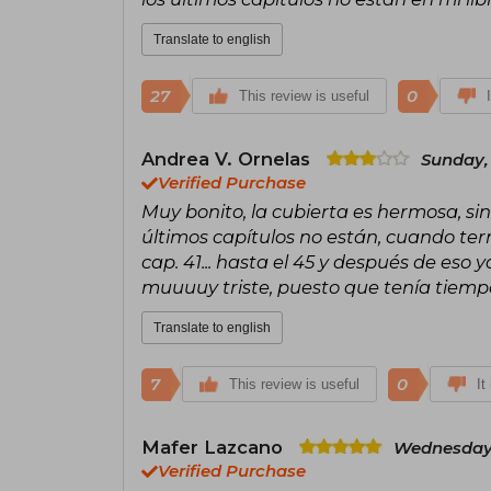
Translate to english
27
0
This review is useful
Andrea V. Ornelas
Sunday, 
Verified Purchase
Muy bonito, la cubierta es hermosa, si
últimos capítulos no están, cuando term
cap. 41... hasta el 45 y después de eso
muuuuy triste, puesto que tenía tiemp
Translate to english
7
0
This review is useful
It
Mafer Lazcano
Wednesday,
Verified Purchase