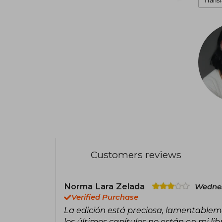
Transl
Customers reviews
Norma Lara Zelada
Wednes
Verified Purchase
La edición está preciosa, lamentablem
los últimos capítulos no están en mi lib