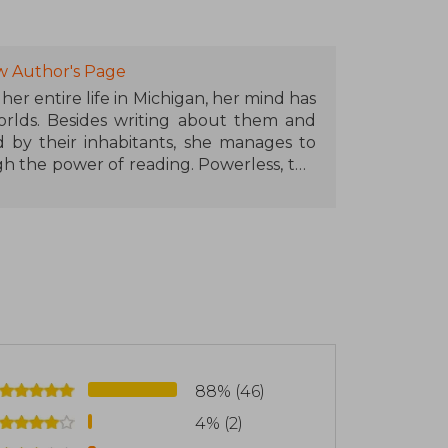
w Author's Page
er entire life in Michigan, her mind has
orlds. Besides writing about them and
by their inhabitants, she manages to
h the power of reading. Powerless, the
as a writer, which has caused a great stir
 addition to living in fantasy worlds, she
s like knitting, searching for words in
88% (46)
4% (2)