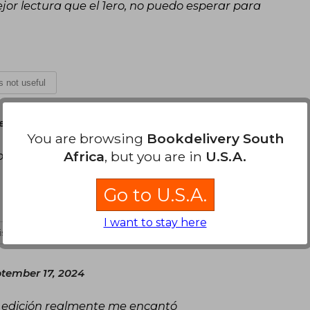
or lectura que el 1ero, no puedo esperar para
is not useful
sday, July 31, 2024
You are browsing
Bookdelivery South
Africa
, but you are in
U.S.A.
o que tiene ciertos factores que incomodan al
Go to U.S.A.
I want to stay here
 is not useful
tember 17, 2024
á edición realmente me encantó