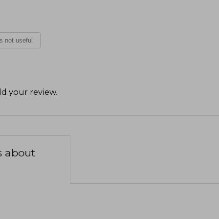
is not useful
d your review
.
s about