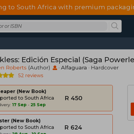
ng to South Africa with premium packagin
kless: Edición Especial (Saga Powerles
en Roberts
(Author)
·
Alfaguara
· Hardcover
52 reviews
heaper
New Book
R 450
ported to South Africa
ivery:
17 Sep
-
25 Sep
ster
New Book
R 624
ported to South Africa