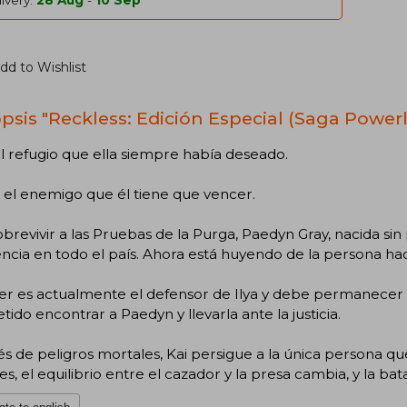
ivery:
28 Aug
-
10 Sep
dd to Wishlist
psis "Reckless: Edición Especial (Saga Powerle
el refugio que ella siempre había deseado.
s el enemigo que él tiene que vencer.
obrevivir a las Pruebas de la Purga, Paedyn Gray, nacida sin
encia en todo el país. Ahora está huyendo de la persona hac
er es actualmente el defensor de Ilya y debe permanecer l
ido encontrar a Paedyn y llevarla ante la justicia.
és de peligros mortales, Kai persigue a la única persona q
ites, el equilibrio entre el cazador y la presa cambia, y la ba