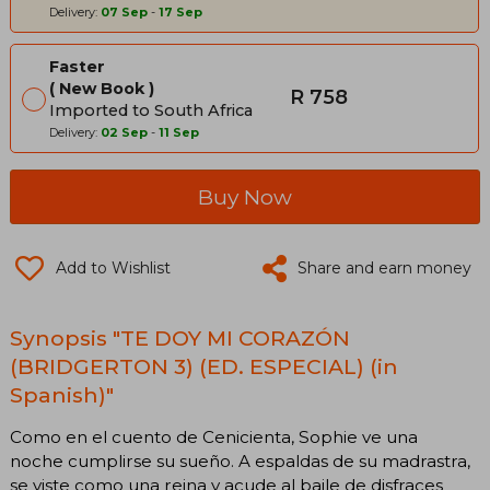
Delivery:
07 Sep
-
17 Sep
Faster
New Book
R 758
Imported to South Africa
Delivery:
02 Sep
-
11 Sep
Buy Now
Add to Wishlist
Share and earn money
Synopsis "TE DOY MI CORAZÓN
(BRIDGERTON 3) (ED. ESPECIAL) (in
Spanish)"
Como en el cuento de Cenicienta, Sophie ve una
noche cumplirse su sueño. A espaldas de su madrastra,
se viste como una reina y acude al baile de disfraces