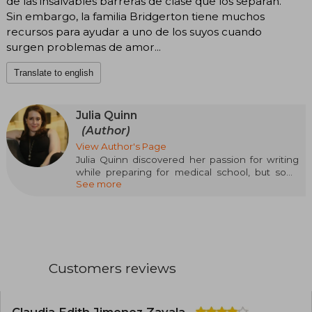
de las insalvables barreras de clase que los separan.
Sin embargo, la familia Bridgerton tiene muchos
recursos para ayudar a uno de los suyos cuando
surgen problemas de amor...
Translate to english
Julia Quinn
(Author)
View Author's Page
Julia Quinn discovered her passion for writing
while preparing for medical school, but soon
See more
realized that her true path lay in stories, not
science. Since then, she has built one of the
most influential careers in romantic fiction,
establishing herself as one of the most read and
acclaimed authors in the genre.
With multiple titles at number one on the New
Customers reviews
York Times list, she has been recognized with a
place in the exclusive Romance Writers of
America Hall of Fame, an honor reserved only
for a few prominent figures in romantic