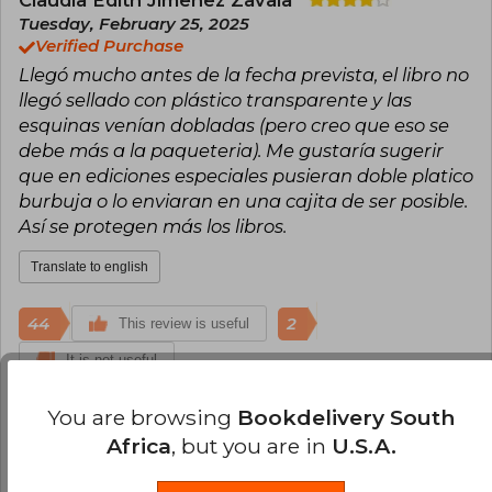
Claudia Edith Jimenez Zavala
literature.
Tuesday, February 25, 2025
Verified Purchase
Her most famous series, the Bridgerton saga,
Llegó mucho antes de la fecha prevista, el libro no
published by Titania, has captivated readers
around the world and served as inspiration for
llegó sellado con plástico transparente y las
the successful Netflix adaptation The
esquinas venían dobladas (pero creo que eso se
Bridgertons, bringing her literary universe to an
debe más a la paqueteria). Me gustaría sugerir
even wider audience.
que en ediciones especiales pusieran doble platico
burbuja o lo enviaran en una cajita de ser posible.
Así se protegen más los libros.
Translate to english
44
2
This review is useful
It is not useful
You are browsing
Bookdelivery South
Angelo Esparza Cabrera
Sunday,
Africa
, but you are in
U.S.A.
January 26, 2025
Verified Purchase