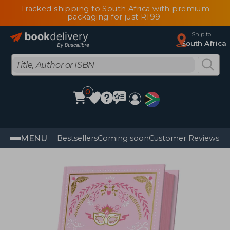
Tracked shipping to South Africa with premium
packaging for just R199
Ship to
South Africa
0
MENU
Bestsellers
Coming soon
Customer Reviews