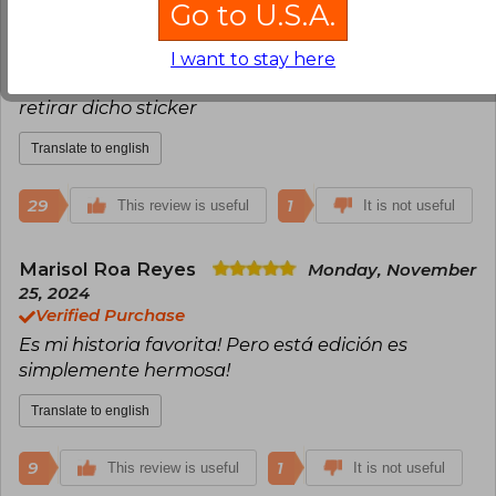
El libro está en perfectas condiciones, sin
Go to U.S.A.
embargo considero de muy mal gusto pegar un
sticker con los códigos directo al libro. Recomiendo
I want to stay here
poner un plástico de protección ya que se daña al
retirar dicho sticker
Translate to english
29
1
This review is useful
It is not useful
Marisol Roa Reyes
Monday, November
25, 2024
Verified Purchase
Es mi historia favorita! Pero está edición es
simplemente hermosa!
Translate to english
9
1
This review is useful
It is not useful