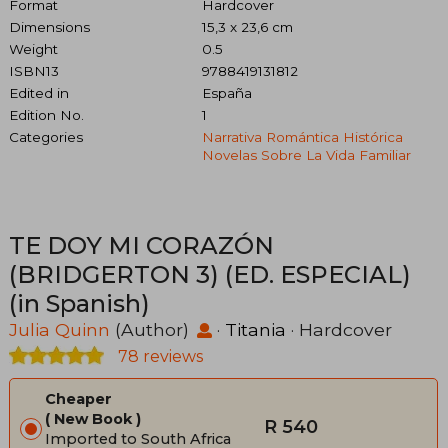
Format
Hardcover
Dimensions
15,3 x 23,6 cm
Weight
0.5
ISBN13
9788419131812
Edited in
España
Edition No.
1
Categories
Narrativa Romántica Histórica
Novelas Sobre La Vida Familiar
TE DOY MI CORAZÓN
(BRIDGERTON 3) (ED. ESPECIAL)
(in Spanish)
Julia Quinn
(Author)
·
Titania
· Hardcover
78 reviews
Cheaper
New Book
R 540
Imported to South Africa