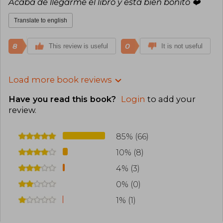
Acaba de llegarme el libro y está bien bonito ❤️
Translate to english
8
0
This review is useful
It is not useful
Load more book reviews
Have you read this book?
Login
to add your
review
.
85% (66)
10% (8)
4% (3)
0% (0)
1% (1)